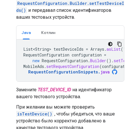
RequestConfiguration.Builder.setTestDeviceI
ds()
и передавал список идентификаторов
ваших тестовых устройств.
Java
Котлин
List<String>
testDeviceIds
=
Arrays
.
asList
(
"
T
RequestConfiguration
configuration
=
new
RequestConfiguration
.
Builder
().
setTes
MobileAds
.
setRequestConfiguration
(
configurati
RequestConfigurationSnippets
.
java
Замените
TEST_DEVICE_ID
на идентификатор
вашего тестового устройства.
При желании вы можете проверить
isTestDevice()
, чтобы убедиться, что ваше
устройство было корректно добавлено в
качестве тестового устройства.