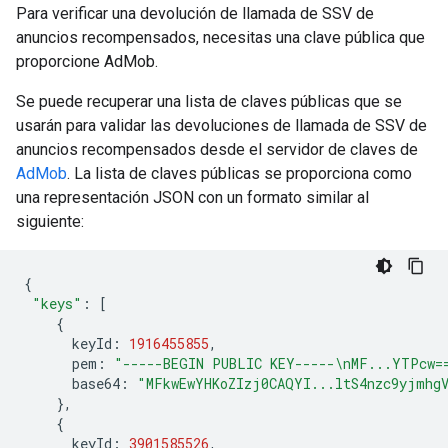
Para verificar una devolución de llamada de SSV de
anuncios recompensados, necesitas una clave pública que
proporcione AdMob.
Se puede recuperar una lista de claves públicas que se
usarán para validar las devoluciones de llamada de SSV de
anuncios recompensados desde el servidor de claves de
AdMob
. La lista de claves públicas se proporciona como
una representación JSON con un formato similar al
siguiente:
{
"keys"
:
[
{
keyId
:
1916455855
,
pem
:
"-----BEGIN PUBLIC KEY-----\nMF...YTPcw=
base64
:
"MFkwEwYHKoZIzj0CAQYI...ltS4nzc9yjmhg
},
{
keyId
:
3901585526
,