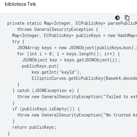
biblioteca Tink.
private static Map<Integer, ECPublicKey> parsePublicK
    throws GeneralSecurityException {

  Map<Integer, ECPublicKey> publicKeys = new HashMap<
  try {

    JSONArray keys = new JSONObject(publicKeysJson).
    for (int i = 0; i < keys.length(); i++) {

      JSONObject key = keys.getJSONObject(i);

      publicKeys.put(

          key.getInt("keyId"),

          EllipticCurves.getEcPublicKey(Base64.decod
    }

  } catch (JSONException e) {

    throw new GeneralSecurityException("failed to ext
  }

  if (publicKeys.isEmpty()) {

    throw new GeneralSecurityException("No trusted ke
  }

  return publicKeys;
