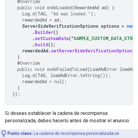
@Override
public
void
onAdLoaded
(
RewardedAd
ad
)
{
Log
.
d
(
TAG
,
"Ad was loaded."
);
rewardedAd
=
ad
;
ServerSideVerificationOptions
options
=
new
.
Builder
()
.
setCustomData
(
"SAMPLE_CUSTOM_DATA_STRIN
.
build
();
rewardedAd
.
setServerSideVerificationOptions
(
}
@Override
public
void
onAdFailedToLoad
(
LoadAdError
loadAdE
Log
.
d
(
TAG
,
loadAdError
.
toString
());
rewardedAd
=
null
;
}
});
Si deseas establecer la cadena de recompensa
personalizada, debes hacerlo antes de mostrar el anuncio.
Punto clave:
La cadena de recompensa personalizada se