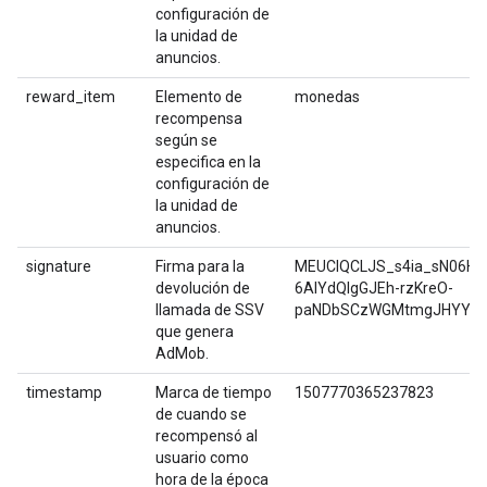
configuración de
la unidad de
anuncios.
reward_item
Elemento de
monedas
recompensa
según se
especifica en la
configuración de
la unidad de
anuncios.
signature
Firma para la
MEUCIQCLJS_s4ia_sN06Hq
devolución de
6AIYdQIgGJEh-rzKreO-
llamada de SSV
paNDbSCzWGMtmgJHYYW9
que genera
AdMob.
timestamp
Marca de tiempo
1507770365237823
de cuando se
recompensó al
usuario como
hora de la época