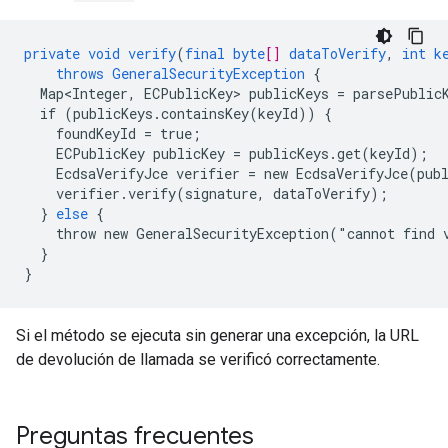
private
void
verify
(
final
byte
[]
dataToVerify
,
int
k
throws
GeneralSecurityException
{
Map<Integer,
ECPublicKey
>
publicKeys
=
parsePublic
if
(publicKeys.containsKey(keyId))
{
foundKeyId
=
true
;
ECPublicKey
publicKey
=
publicKeys.get(keyId)
;
EcdsaVerifyJce
verifier
=
new
EcdsaVerifyJce(pub
verifier.verify(signature,
dataToVerify)
;
}
else
{
throw
new
GeneralSecurityException("cannot
find
}
}
Si el método se ejecuta sin generar una excepción, la URL
de devolución de llamada se verificó correctamente.
Preguntas frecuentes