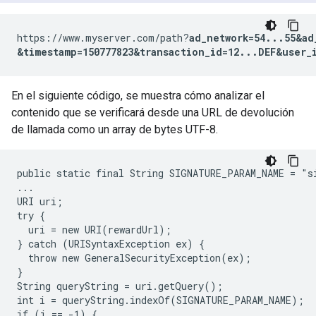
https://www.myserver.com/path?
ad_network=54...55&ad
&timestamp=150777823&transaction_id=12...DEF&user_
En el siguiente código, se muestra cómo analizar el
contenido que se verificará desde una URL de devolución
de llamada como un array de bytes UTF-8.
public static final String SIGNATURE_PARAM_NAME = "si
...

URI uri;

try {

  uri = new URI(rewardUrl);

} catch (URISyntaxException ex) {

  throw new GeneralSecurityException(ex);

}

String queryString = uri.getQuery();

int i = queryString.indexOf(SIGNATURE_PARAM_NAME);

if (i == -1) {
