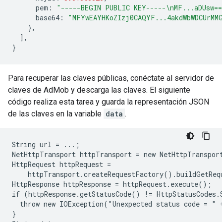
pem
:
"-----BEGIN PUBLIC KEY-----\nMF...aDUsw=
base64
:
"MFYwEAYHKoZIzj0CAQYF...4akdWbWDCUrMM
},
],
}
Para recuperar las claves públicas, conéctate al servidor de
claves de AdMob y descarga las claves. El siguiente
código realiza esta tarea y guarda la representación JSON
de las claves en la variable
data
.
String url = ...;

NetHttpTransport httpTransport = new NetHttpTransport
HttpRequest httpRequest =

    httpTransport.createRequestFactory().buildGetReq
HttpResponse httpResponse = httpRequest.execute();

if (httpResponse.getStatusCode() != HttpStatusCodes.
  throw new IOException("Unexpected status code = " 
}
