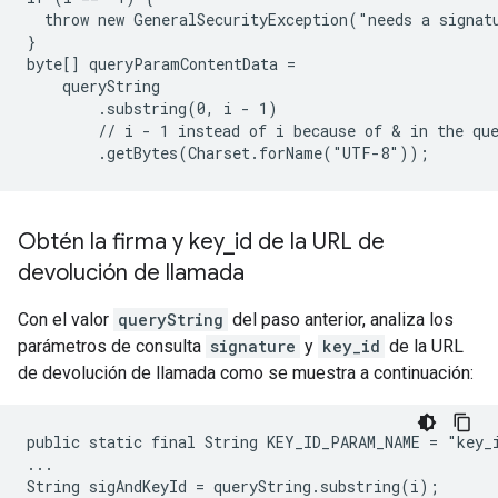
  throw new GeneralSecurityException("needs a signatu
}

byte[] queryParamContentData =

    queryString

        .substring(0, i - 1)

        // i - 1 instead of i because of & in the que
Obtén la firma y key
_
id de la URL de
devolución de llamada
Con el valor
queryString
del paso anterior, analiza los
parámetros de consulta
signature
y
key_id
de la URL
de devolución de llamada como se muestra a continuación:
public static final String KEY_ID_PARAM_NAME = "key_i
...

String sigAndKeyId = queryString.substring(i);
