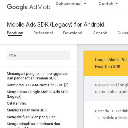
Dokumentasi
Contoh
AdMob
Mobile Ads SDK (Legacy) for Android
Panduan
Referensi
Download
Contoh
Duku
Google Mobile Ad
Next-Gen SDK
.
Menangani penghentian penggunaan
dan penghentian layanan SDK
Bermigrasi ke GMA Next-Gen SDK
dalam bahasa pil
Menyiapkan Google Mobile Ads SDK
(Legacy)
Catatan rilis
Memigrasikan versi SDK
Beranda
Produk
Mengaktifkan iklan pengujian
Mobile Ads SDK
Mengoptimalkan inisialisasi dan