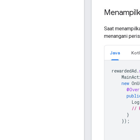
Menampilk
Saat menampilka
menangani peris
Java
Kotl
rewardedAd
.
MainAct
new
OnU
@Over
publi
Log
// 
}
});