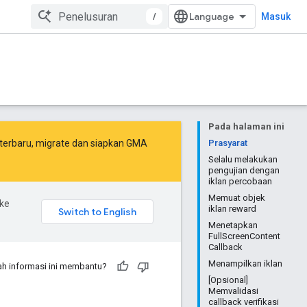
/
Masuk
Pada halaman ini
terbaru,
migrate
dan
siapkan GMA
Prasyarat
Selalu melakukan
pengujian dengan
iklan percobaan
Memuat objek
ke
iklan reward
Menetapkan
FullScreenContent
Callback
Menampilkan iklan
h informasi ini membantu?
[Opsional]
Memvalidasi
callback verifikasi