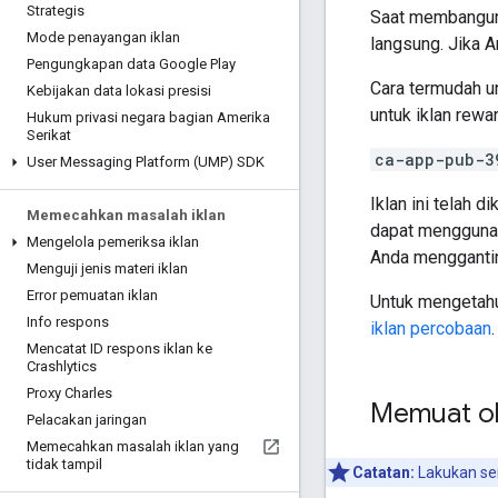
Strategis
Saat membangun 
Mode penayangan iklan
langsung. Jika 
Pengungkapan data Google Play
Cara termudah u
Kebijakan data lokasi presisi
untuk iklan rewa
Hukum privasi negara bagian Amerika
Serikat
ca-app-pub-3
User Messaging Platform (UMP) SDK
Iklan ini telah 
Memecahkan masalah iklan
dapat menggunak
Mengelola pemeriksa iklan
Anda menggantin
Menguji jenis materi iklan
Error pemuatan iklan
Untuk mengetahu
Info respons
iklan percobaan
.
Mencatat ID respons iklan ke
Crashlytics
Proxy Charles
Memuat ob
Pelacakan jaringan
Memecahkan masalah iklan yang
tidak tampil
Catatan:
Lakukan sem