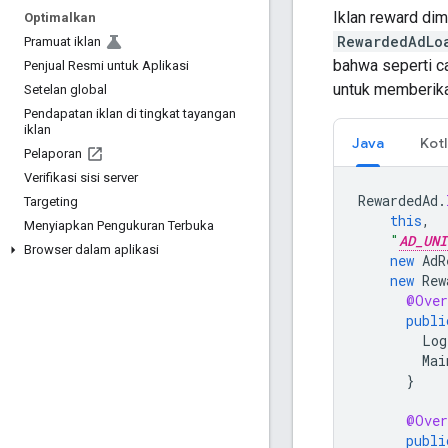
Iklan reward d
Optimalkan
RewardedAdLo
Pramuat iklan
bahwa seperti c
Penjual Resmi untuk Aplikasi
untuk memberikan
Setelan global
Pendapatan iklan di tingkat tayangan
iklan
Java
Kotl
Pelaporan
Verifikasi sisi server
RewardedAd
.
Targeting
this
,
Menyiapkan Pengukuran Terbuka
"
AD_UNI
Browser dalam aplikasi
new
AdR
new
Rew
@Over
publi
Log
Mai
}
@Over
publi