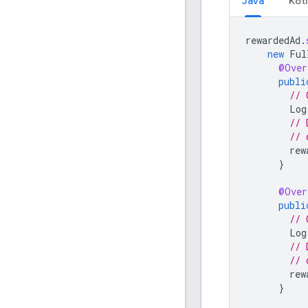
Java
Kotl
rewardedAd
.
new
Ful
@Over
publi
// 
Log
// 
// 
rew
}
@Over
publi
// 
Log
// 
// 
rew
}