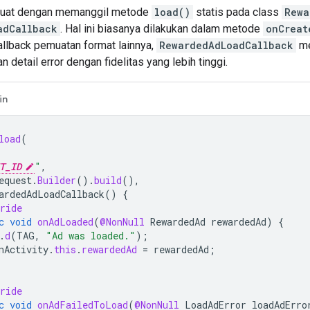
imuat dengan memanggil metode
load()
statis pada class
Rewa
adCallback
. Hal ini biasanya dilakukan dalam metode
onCreat
allback pemuatan format lainnya,
RewardedAdLoadCallback
me
 detail error dengan fidelitas yang lebih tinggi.
in
load
(
T_ID
"
,
equest
.
Builder
().
build
(),
ardedAdLoadCallback
()
{
ride
c
void
onAdLoaded
(
@NonNull
RewardedAd
rewardedAd
)
{
.
d
(
TAG
,
"Ad was loaded."
);
nActivity
.
this
.
rewardedAd
=
rewardedAd
;
ride
c
void
onAdFailedToLoad
(
@NonNull
LoadAdError
loadAdErro