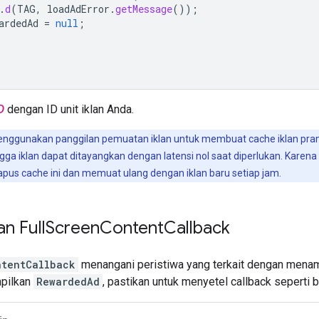
.
d
(
TAG
,
loadAdError
.
getMessage
());
ardedAd
=
null
;
D
dengan ID unit iklan Anda.
nggunakan panggilan pemuatan iklan untuk membuat cache iklan pr
a iklan dapat ditayangkan dengan latensi nol saat diperlukan. Karena 
us cache ini dan memuat ulang dengan iklan baru setiap jam.
n Full
Screen
Content
Callback
ntentCallback
menangani peristiwa yang terkait dengan mena
pilkan
RewardedAd
, pastikan untuk menyetel callback seperti b