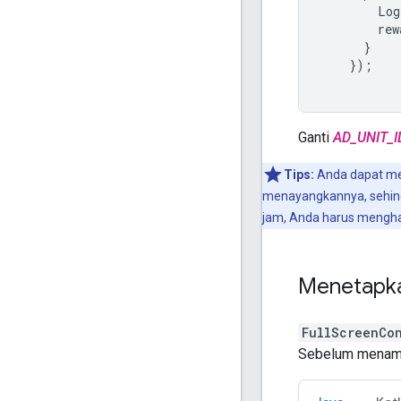
Log
rew
}
});
Ganti
AD_UNIT_I
Tips:
Anda dapat me
menayangkannya, sehingg
jam, Anda harus menghap
Menetapka
FullScreenCo
Sebelum menam