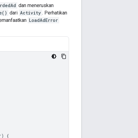
rdedAd
dan meneruskan
e()
dari
Activity
. Perhatikan
manfaatkan
LoadAdError
r
)
{