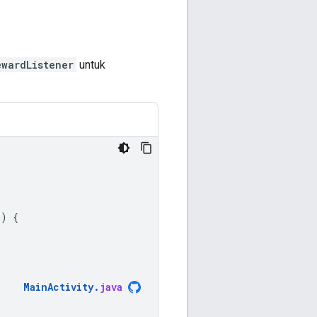
ewardListener
untuk
m
)
{
MainActivity
.
java