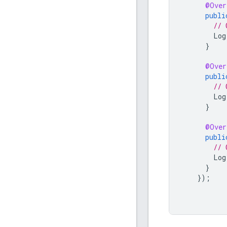
@Over
publi
// 
Log
}
@Over
publi
// 
Log
}
@Over
publi
// 
Log
}
});