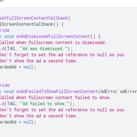
in
setFullScreenContentCallback
(
lScreenContentCallback
()
{
ride
c
void
onAdDismissedFullScreenContent
()
{
Called when fullscreen content is dismissed.
.
d
(
TAG
,
"Ad was dismissed."
);
Don't forget to set the ad reference to null so you
don't show the ad a second time.
ardedAd
=
null
;
ride
c
void
onAdFailedToShowFullScreenContent
(
AdError
adErro
Called when fullscreen content failed to show.
.
d
(
TAG
,
"Ad failed to show."
);
Don't forget to set the ad reference to null so you
don't show the ad a second time.
ardedAd
=
null
;