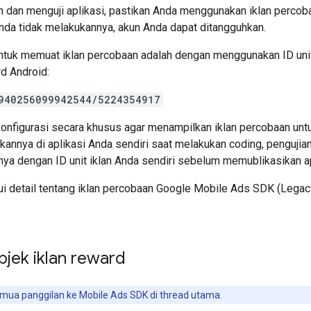
dan menguji aplikasi, pastikan Anda menggunakan iklan percoba
Anda tidak melakukannya, akun Anda dapat ditangguhkan.
ntuk memuat iklan percobaan adalah dengan menggunakan ID uni
rd Android:
940256099942544/5224354917
dikonfigurasi secara khusus agar menampilkan iklan percobaan unt
annya di aplikasi Anda sendiri saat melakukan coding, pengujia
ya dengan ID unit iklan Anda sendiri sebelum memublikasikan ap
i detail tentang iklan percobaan
Google Mobile Ads SDK (Legac
jek iklan reward
ua panggilan ke Mobile Ads SDK di thread utama.