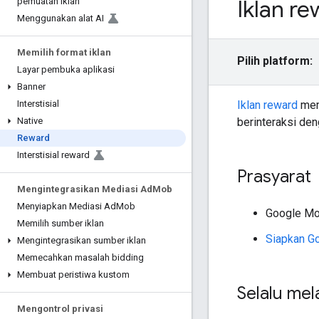
Iklan r
pemuatan iklan
Menggunakan alat AI
Memilih format iklan
Pilih platform:
Layar pembuka aplikasi
Banner
Iklan reward
mem
Interstisial
berinteraksi den
Native
Reward
Interstisial reward
Prasyarat
Mengintegrasikan Mediasi Ad
Mob
Menyiapkan Mediasi Ad
Mob
Google Mo
Memilih sumber iklan
Siapkan
Go
Mengintegrasikan sumber iklan
Memecahkan masalah bidding
Membuat peristiwa kustom
Selalu mel
Mengontrol privasi