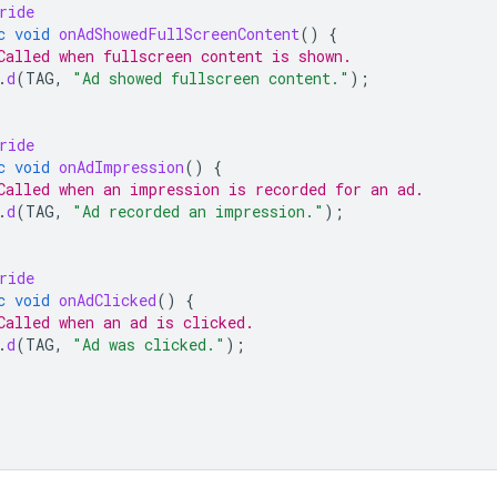
ride
c
void
onAdShowedFullScreenContent
()
{
Called when fullscreen content is shown.
.
d
(
TAG
,
"Ad showed fullscreen content."
);
ride
c
void
onAdImpression
()
{
Called when an impression is recorded for an ad.
.
d
(
TAG
,
"Ad recorded an impression."
);
ride
c
void
onAdClicked
()
{
Called when an ad is clicked.
.
d
(
TAG
,
"Ad was clicked."
);