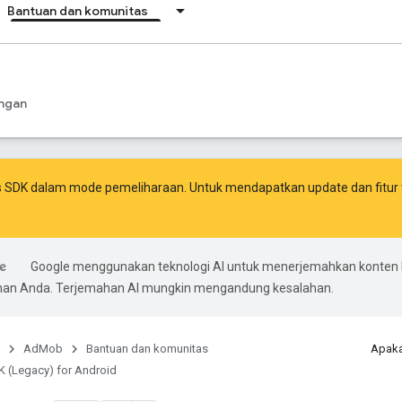
Bantuan dan komunitas
ngan
s SDK dalam mode pemeliharaan. Untuk mendapatkan update dan fitur 
Google menggunakan teknologi AI untuk menerjemahkan konten 
ihan Anda. Terjemahan AI mungkin mengandung kesalahan.
AdMob
Bantuan dan komunitas
Apaka
 (Legacy) for Android