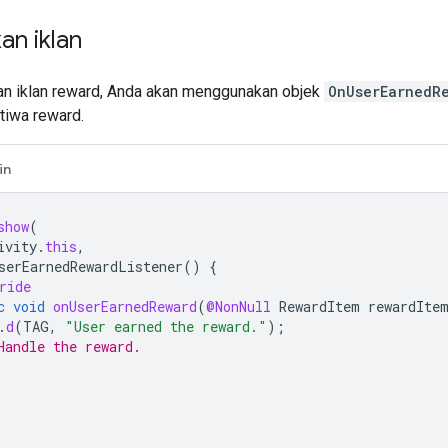
an iklan
n iklan reward, Anda akan menggunakan objek
OnUserEarnedR
tiwa reward.
in
show
(
ivity
.
this
,
serEarnedRewardListener
()
{
ride
c
void
onUserEarnedReward
(
@NonNull
RewardItem
rewardIte
.
d
(
TAG
,
"User earned the reward."
);
Handle the reward.