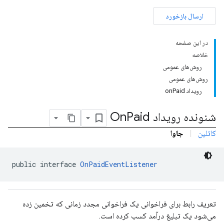
ارسال بازخورد
com.google.android.gms.ads.interstitia
در این صفحه
com.google
خلاصه
c
روش‌های عمومی
روش‌های عمومی
رویداد onPaid
شنونده رویداد On
Paid
com.goo
کاتلین
|
جاوا
public interface 
OnPaidEventListener
تعریف رابط برای فراخوانی یک فراخوانی مجدد زمانی که تخمین زده
می‌شود یک تبلیغ درآمد کسب کرده است.