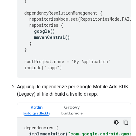
}
dependencyResolutionManagement
{
repositoriesMode
.
set
(
RepositoriesMode
.
FAIL_
repositories
{
google
()
mavenCentral
()
}
}
rootProject
.
name
=
"My Application"
include
(
":app"
)
Aggiungi le dipendenze per
Google Mobile Ads SDK
(Legacy)
al file di build a livello di app:
Kotlin
Groovy
dependencies
{
implementation
(
"com.google.android.gms:pl