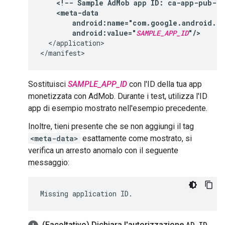
<!--
Sample
AdMob
app
ID:
ca-app-pub-39
android:value="
SAMPLE_APP_ID
"/>
</application>

Sostituisci
SAMPLE_APP_ID
con l'ID della tua app
monetizzata con AdMob. Durante i test, utilizza l'ID
app di esempio mostrato nell'esempio precedente.
Inoltre, tieni presente che se non aggiungi il tag
<meta-data>
esattamente come mostrato, si
verifica un arresto anomalo con il seguente
messaggio:
(Facoltativo) Dichiara l'autorizzazione
AD
_
ID