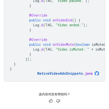
Log
.
d
(
TAG
,
"Video paused."
);
}
@Override
public
void
onVideoEnd
()
{
Log
.
d
(
TAG
,
"Video ended."
);
}
@Override
public
void
onVideoMute
(
boolean
isMuted
)
Log
.
d
(
TAG
,
"Video isMuted: "
+
isMuted
}
});
}
}
NativeVideoAdsSnippets
.
java
该内容对您有帮助吗？