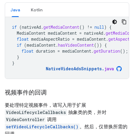
Java
Kotlin
if
(
nativeAd
.
getMediaContent
()
!=
null
)
{
MediaContent
mediaContent
=
nativeAd
.
getMediaCon
float
mediaAspectRatio
=
mediaContent
.
getAspectR
if
(
mediaContent
.
hasVideoContent
())
{
float
duration
=
mediaContent
.
getDuration
();
}
}
NativeVideoAdsSnippets
.
java
视频事件的回调
要处理特定视频事件，请写入用于扩展
VideoLifecycleCallbacks
抽象类的类，并对
VideoController
调用
setVideoLifecycleCallbacks()
。然后，仅替换所需的
回调。