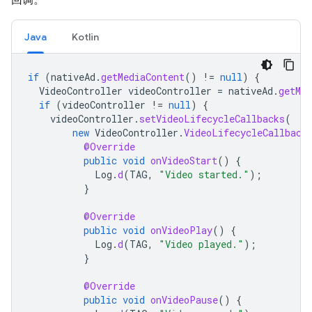
Java
Kotlin
if
(
nativeAd
.
getMediaContent
()
!=
null
)
{
VideoController
videoController
=
nativeAd
.
getMed
if
(
videoController
!=
null
)
{
videoController
.
setVideoLifecycleCallbacks
(
new
VideoController
.
VideoLifecycleCallback
@Override
public
void
onVideoStart
()
{
Log
.
d
(
TAG
,
"Video started."
);
}
@Override
public
void
onVideoPlay
()
{
Log
.
d
(
TAG
,
"Video played."
);
}
@Override
public
void
onVideoPause
()
{