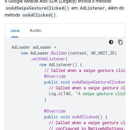
o
Google Mobile Ads SDK (Legacy)
invoca o método
onAdSwipeGestureClicked()
em
AdListener
, além do
método
onAdClicked()
.
Java
Kotlin
AdLoader
adLoader
=
new
AdLoader
.
Builder
(
context
,
AD_UNIT_ID
)
.
withAdListener
(
new
AdListener
()
{
// Called when a swipe gesture click 
@Override
public
void
onAdSwipeGestureClicked
(
// Called when a swipe gesture clic
Log
.
d
(
TAG
,
"A swipe gesture click 
}
@Override
public
void
onAdClicked
()
{
// Called when a swipe gesture clic
// configured in NativeAdOptions.