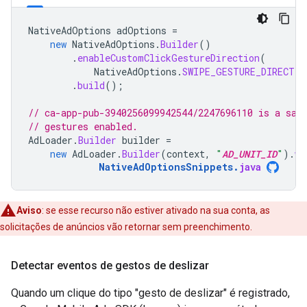
NativeAdOptions
adOptions
=
new
NativeAdOptions
.
Builder
()
.
enableCustomClickGestureDirection
(
NativeAdOptions
.
SWIPE_GESTURE_DIRECTIO
.
build
();
// ca-app-pub-3940256099942544/2247696110 is a sam
// gestures enabled.
AdLoader
.
Builder
builder
=
new
AdLoader
.
Builder
(
context
,
"
AD_UNIT_ID
"
).
wi
NativeAdOptionsSnippets
.
java
Aviso
:
se esse recurso não estiver ativado na sua conta, as
solicitações de anúncios vão retornar sem preenchimento.
Detectar eventos de gestos de deslizar
Quando um clique do tipo "gesto de deslizar" é registrado,