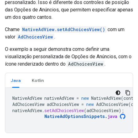
personalizado. Isso é diferente dos controles de posição
das Opções de Anúncios, que permitem especificar apenas
um dos quatro cantos.
Chame
NativeAdView.setAdChoicesView()
com um
valor
AdChoicesView
.
O exemplo a seguir demonstra como definir uma
visualização personalizada de Opções de Anúncios, com o
ícone renderizado dentro do
AdChoicesView
.
Java
Kotlin
NativeAdView
nativeAdView
=
new
NativeAdView
(
conte
AdChoicesView
adChoicesView
=
new
AdChoicesView
(
co
nativeAdView
.
setAdChoicesView
(
adChoicesView
);
NativeAdOptionsSnippets
.
java