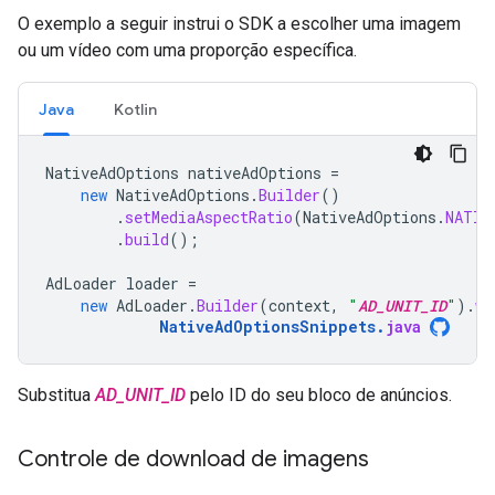
O exemplo a seguir instrui o SDK a escolher uma imagem
ou um vídeo com uma proporção específica.
Java
Kotlin
NativeAdOptions
nativeAdOptions
=
new
NativeAdOptions
.
Builder
()
.
setMediaAspectRatio
(
NativeAdOptions
.
NATIV
.
build
();
AdLoader
loader
=
new
AdLoader
.
Builder
(
context
,
"
AD_UNIT_ID
"
).
wi
NativeAdOptionsSnippets
.
java
Substitua
AD_UNIT_ID
pelo ID do seu bloco de anúncios.
Controle de download de imagens