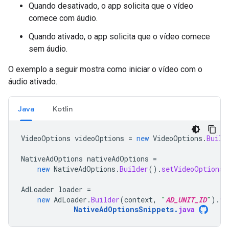
Quando desativado, o app solicita que o vídeo
comece com áudio.
Quando ativado, o app solicita que o vídeo comece
sem áudio.
O exemplo a seguir mostra como iniciar o vídeo com o
áudio ativado.
Java
Kotlin
VideoOptions
videoOptions
=
new
VideoOptions
.
Build
NativeAdOptions
nativeAdOptions
=
new
NativeAdOptions
.
Builder
().
setVideoOptions
(
AdLoader
loader
=
new
AdLoader
.
Builder
(
context
,
"
AD_UNIT_ID
"
).
wi
NativeAdOptionsSnippets
.
java