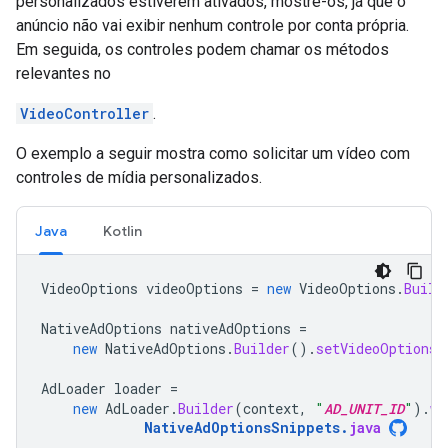
personalizados estiverem ativados, mostre-os, já que o
anúncio não vai exibir nenhum controle por conta própria.
Em seguida, os controles podem chamar os métodos
relevantes no
VideoController
.
O exemplo a seguir mostra como solicitar um vídeo com
controles de mídia personalizados.
Java
Kotlin
VideoOptions
videoOptions
=
new
VideoOptions
.
Build
NativeAdOptions
nativeAdOptions
=
new
NativeAdOptions
.
Builder
().
setVideoOptions
(
AdLoader
loader
=
new
AdLoader
.
Builder
(
context
,
"
AD_UNIT_ID
"
).
wi
NativeAdOptionsSnippets
.
java