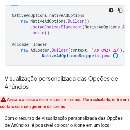
NativeAdOptions
nativeAdOptions
=
new
NativeAdOptions
.
Builder
()
.
setAdChoicesPlacement
(
NativeAdOptions
.
ADC
.
build
();
AdLoader
loader
=
new
AdLoader
.
Builder
(
context
,
"
AD_UNIT_ID
"
).
wi
NativeAdOptionsSnippets
.
java
Visualização personalizada das Opções de
Anúncios
Aviso: o acesso a esse recurso é limitado. Para solicitá-lo, entre em
contato com seu gerente de contas.
Com o recurso de visualização personalizada das Opções
de Anúncios, é possível colocar o ícone em um local