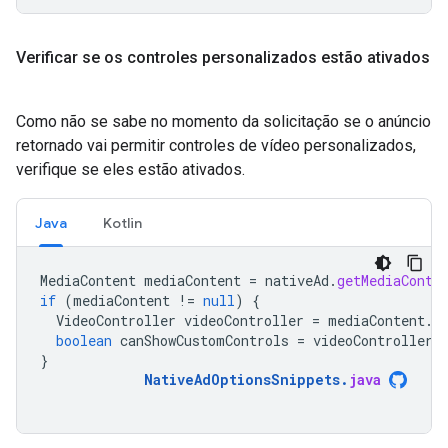
Verificar se os controles personalizados estão ativados
Como não se sabe no momento da solicitação se o anúncio
retornado vai permitir controles de vídeo personalizados,
verifique se eles estão ativados.
Java
Kotlin
MediaContent
mediaContent
=
nativeAd
.
getMediaConte
if
(
mediaContent
!=
null
)
{
VideoController
videoController
=
mediaContent
.
g
boolean
canShowCustomControls
=
videoController
.
}
NativeAdOptionsSnippets
.
java