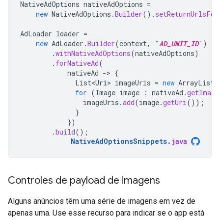
NativeAdOptions
nativeAdOptions
=
new
NativeAdOptions
.
Builder
().
setReturnUrlsFor
AdLoader
loader
=
new
AdLoader
.
Builder
(
context
,
"
AD_UNIT_ID
"
)
.
withNativeAdOptions
(
nativeAdOptions
)
.
forNativeAd
(
nativeAd
-
>
{
List<Uri>
imageUris
=
new
ArrayList
<
for
(
Image
image
:
nativeAd
.
getImage
imageUris
.
add
(
image
.
getUri
());
}
})
.
build
();
NativeAdOptionsSnippets
.
java
Controles de payload de imagens
Alguns anúncios têm uma série de imagens em vez de
apenas uma. Use esse recurso para indicar se o app está