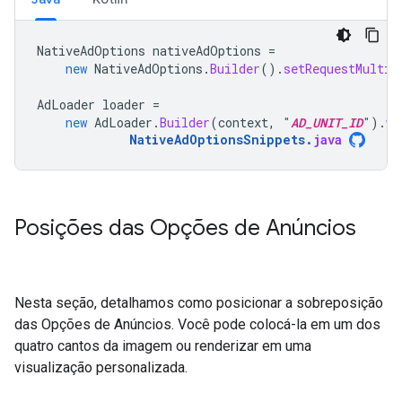
NativeAdOptions
nativeAdOptions
=
new
NativeAdOptions
.
Builder
().
setRequestMultip
AdLoader
loader
=
new
AdLoader
.
Builder
(
context
,
"
AD_UNIT_ID
"
).
wi
NativeAdOptionsSnippets
.
java
Posições das Opções de Anúncios
Nesta seção, detalhamos como posicionar a sobreposição
das Opções de Anúncios. Você pode colocá-la em um dos
quatro cantos da imagem ou renderizar em uma
visualização personalizada.