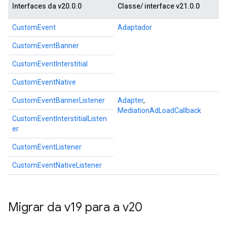
Interfaces da v20.0.0
Classe/ interface v21.0.0
CustomEvent
Adaptador
CustomEventBanner
CustomEventInterstitial
CustomEventNative
CustomEventBannerListener
Adapter
,
MediationAdLoadCallback
CustomEventInterstitialListen
er
CustomEventListener
CustomEventNativeListener
Migrar da v19 para a v20