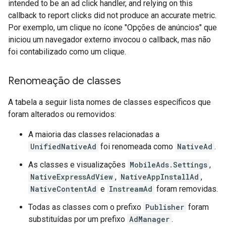
intended to be an ad click handler, and relying on this
callback to report clicks did not produce an accurate metric.
Por exemplo, um clique no ícone "Opções de anúncios" que
iniciou um navegador externo invocou o callback, mas não
foi contabilizado como um clique.
Renomeação de classes
A tabela a seguir lista nomes de classes específicos que
foram alterados ou removidos:
A maioria das classes relacionadas a
UnifiedNativeAd
foi renomeada como
NativeAd
.
As classes e visualizações
MobileAds.Settings
,
NativeExpressAdView
,
NativeAppInstallAd
,
NativeContentAd
e
InstreamAd
foram removidas.
Todas as classes com o prefixo
Publisher
foram
substituídas por um prefixo
AdManager
.