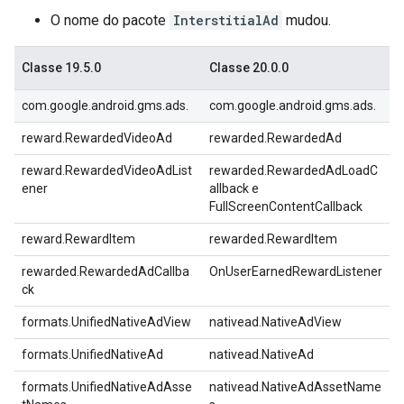
O nome do pacote
InterstitialAd
mudou.
Classe 19.5.0
Classe 20.0.0
com.google.android.gms.ads.
com.google.android.gms.ads.
reward.RewardedVideoAd
rewarded.RewardedAd
reward.RewardedVideoAdList
rewarded.RewardedAdLoadC
ener
allback e
FullScreenContentCallback
reward.RewardItem
rewarded.RewardItem
rewarded.RewardedAdCallba
OnUserEarnedRewardListener
ck
formats.UnifiedNativeAdView
nativead.NativeAdView
formats.UnifiedNativeAd
nativead.NativeAd
formats.UnifiedNativeAdAsse
nativead.NativeAdAssetName