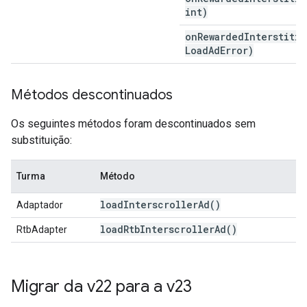
int)
onRewardedInterstitia
Load
Ad
Error)
Métodos descontinuados
Os seguintes métodos foram descontinuados sem
substituição:
Turma
Método
load
Interscroller
Ad(
)
Adaptador
load
Rtb
Interscroller
Ad(
)
RtbAdapter
Migrar da v22 para a v23