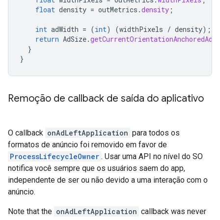
float
density
=
outMetrics
.
density
;
int
adWidth
=
(
int
)
(
widthPixels
/
density
);
return
AdSize
.
getCurrentOrientationAnchoredAda
}
}
Remoção de callback de saída do aplicativo
O callback
onAdLeftApplication
para todos os
formatos de anúncio foi removido em favor de
ProcessLifecycleOwner
. Usar uma API no nível do SO
notifica você sempre que os usuários saem do app,
independente de ser ou não devido a uma interação com o
anúncio.
Note that the
onAdLeftApplication
callback was never