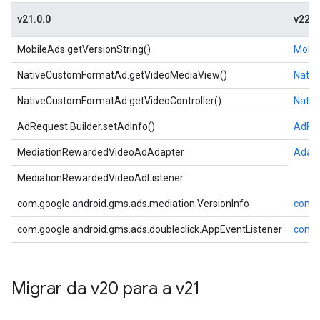
v21.0.0
v22.0
MobileAds.getVersionString()
Mobil
NativeCustomFormatAd.getVideoMediaView()
Nativ
NativeCustomFormatAd.getVideoController()
Nativ
AdRequest.Builder.setAdInfo()
AdReq
MediationRewardedVideoAdAdapter
Adap
MediationRewardedVideoAdListener
com.google.android.gms.ads.mediation.VersionInfo
com.g
com.google.android.gms.ads.doubleclick.AppEventListener
com.g
Migrar da v20 para a v21