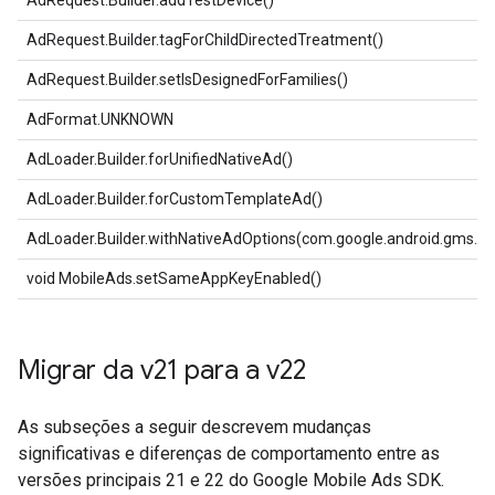
AdRequest.Builder.addTestDevice()
AdRequest.Builder.tagForChildDirectedTreatment()
AdRequest.Builder.setIsDesignedForFamilies()
AdFormat.UNKNOWN
AdLoader.Builder.forUnifiedNativeAd()
AdLoader.Builder.forCustomTemplateAd()
AdLoader.Builder.withNativeAdOptions(com.google.android.gms.ad
void MobileAds.setSameAppKeyEnabled()
Migrar da v21 para a v22
As subseções a seguir descrevem mudanças
significativas e diferenças de comportamento entre as
versões principais 21 e 22 do
Google Mobile Ads SDK
.