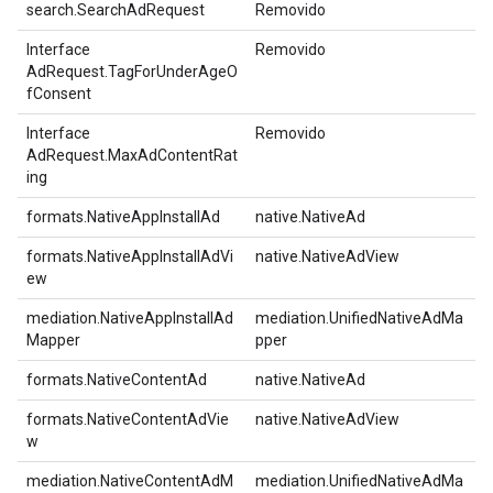
search.SearchAdRequest
Removido
Interface
Removido
AdRequest.TagForUnderAgeO
fConsent
Interface
Removido
AdRequest.MaxAdContentRat
ing
formats.NativeAppInstallAd
native.NativeAd
formats.NativeAppInstallAdVi
native.NativeAdView
ew
mediation.NativeAppInstallAd
mediation.UnifiedNativeAdMa
Mapper
pper
formats.NativeContentAd
native.NativeAd
formats.NativeContentAdVie
native.NativeAdView
w
mediation.NativeContentAdM
mediation.UnifiedNativeAdMa