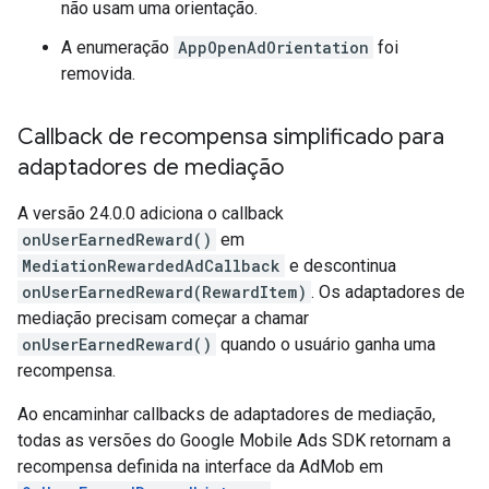
não usam uma orientação.
A enumeração
AppOpenAdOrientation
foi
removida.
Callback de recompensa simplificado para
adaptadores de mediação
A versão 24.0.0 adiciona o callback
onUserEarnedReward()
em
MediationRewardedAdCallback
e descontinua
onUserEarnedReward(RewardItem)
. Os adaptadores de
mediação precisam começar a chamar
onUserEarnedReward()
quando o usuário ganha uma
recompensa.
Ao encaminhar callbacks de adaptadores de mediação,
todas as versões do
Google Mobile Ads SDK
retornam a
recompensa definida na interface da AdMob em