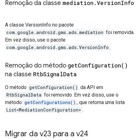
Remoção da classe
mediation
.
Version
Info
A classe VersionInfo no pacote
com.google.android.gms.ads.mediation
foi removida.
Em vez disso, use o pacote
com.google.android.gms.ads.VersionInfo
.
Remoção do método
get
Configuration(
)
na classe
Rtb
Signal
Data
O método
getConfiguration()
da API em
RtbSignalData
foi removido. Em vez disso, use o
método
getConfigurations()
, que retorna uma lista
List<MediationConfiguration>
.
Migrar da v23 para a v24