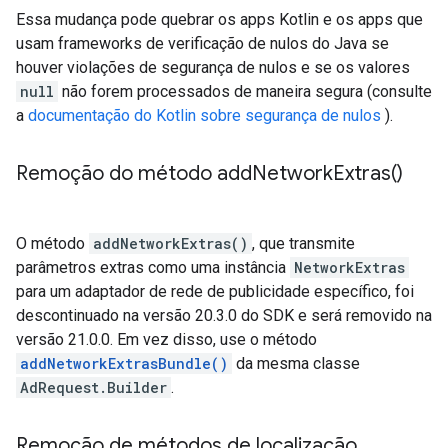
Essa mudança pode quebrar os apps Kotlin e os apps que
usam frameworks de verificação de nulos do Java se
houver violações de segurança de nulos e se os valores
null
não forem processados de maneira segura (consulte
a
documentação do Kotlin sobre segurança de nulos
).
Remoção do método
add
Network
Extras(
)
O método
addNetworkExtras()
, que transmite
parâmetros extras como uma instância
NetworkExtras
para um adaptador de rede de publicidade específico, foi
descontinuado na versão 20.3.0 do SDK e será removido na
versão 21.0.0. Em vez disso, use o método
addNetworkExtrasBundle()
da mesma classe
AdRequest.Builder
.
Remoção de métodos de localização