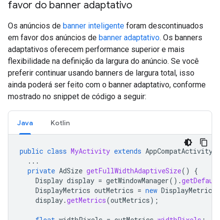
favor do banner adaptativo
Os anúncios de
banner inteligente
foram descontinuados
em favor dos anúncios de
banner adaptativo
. Os banners
adaptativos oferecem performance superior e mais
flexibilidade na definição da largura do anúncio. Se você
preferir continuar usando banners de largura total, isso
ainda poderá ser feito com o banner adaptativo, conforme
mostrado no snippet de código a seguir:
Java
Kotlin
public
class
MyActivity
extends
AppCompatActivity
...
private
AdSize
getFullWidthAdaptiveSize
()
{
Display
display
=
getWindowManager
().
getDefaul
DisplayMetrics
outMetrics
=
new
DisplayMetrics
display
.
getMetrics
(
outMetrics
);
float
widthPixels
=
outMetrics
.
widthPixels
;