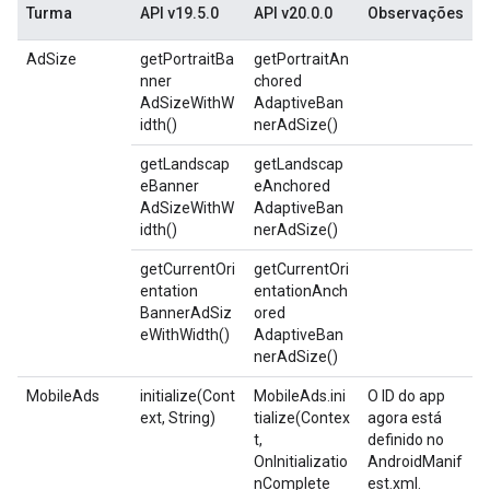
Turma
API v19.5.0
API v20.0.0
Observações
AdSize
getPortraitBa
getPortraitAn
nner
chored
AdSizeWithW
AdaptiveBan
idth()
nerAdSize()
getLandscap
getLandscap
eBanner
eAnchored
AdSizeWithW
AdaptiveBan
idth()
nerAdSize()
getCurrentOri
getCurrentOri
entation
entationAnch
BannerAdSiz
ored
eWithWidth()
AdaptiveBan
nerAdSize()
MobileAds
initialize(Cont
MobileAds.ini
O ID do app
ext, String)
tialize(Contex
agora está
t,
definido no
OnInitializatio
AndroidManif
nComplete
est.xml.