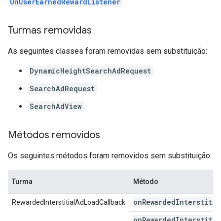
OnUserEarnedRewardListener
.
Turmas removidas
As seguintes classes foram removidas sem substituição:
DynamicHeightSearchAdRequest
SearchAdRequest
SearchAdView
Métodos removidos
Os seguintes métodos foram removidos sem substituição:
Turma
Método
on
Rewarded
Interstitia
RewardedInterstitialAdLoadCallback
onRewardedInterstitia