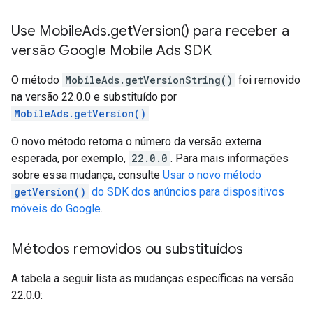
Use Mobile
Ads
.
get
Version(
) para receber a
versão
Google Mobile Ads SDK
O método
MobileAds.getVersionString()
foi removido
na versão 22.0.0 e substituído por
MobileAds.getVersion()
.
O novo método retorna o número da versão externa
esperada, por exemplo,
22.0.0
. Para mais informações
sobre essa mudança, consulte
Usar o novo método
getVersion()
do SDK dos anúncios para dispositivos
móveis do Google
.
Métodos removidos ou substituídos
A tabela a seguir lista as mudanças específicas na versão
22.0.0: