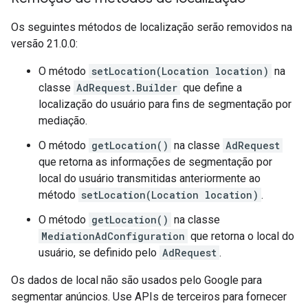
Os seguintes métodos de localização serão removidos na
versão 21.0.0:
O método
setLocation(Location location)
na
classe
AdRequest.Builder
que define a
localização do usuário para fins de segmentação por
mediação.
O método
getLocation()
na classe
AdRequest
que retorna as informações de segmentação por
local do usuário transmitidas anteriormente ao
método
setLocation(Location location)
.
O método
getLocation()
na classe
MediationAdConfiguration
que retorna o local do
usuário, se definido pelo
AdRequest
.
Os dados de local não são usados pelo Google para
segmentar anúncios. Use APIs de terceiros para fornecer