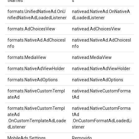
tNames
s
formats.UnifiedNativeAd.OnU
nativead.NativeAd.OnNativeA
nifiedNativeAdLoadedListener
dLoadedListener
formats.AdChoicesView
nativead.AdChoicesView
formats.NativeAd.AdChoicesI
nativead.NativeAd.AdChoicesI
nfo
nfo
formats.MediaView
nativead.MediaView
formats.NativeAdViewHolder
nativead.NativeAdViewHolder
formats.NativeAdOptions
nativead.NativeAdOptions
formats.NativeCustomTempl
nativead.NativeCustomForma
ateAd
tAd
formats.NativeCustomTempl
nativead.NativeCustomForma
ateAd
tAd
.OnCustomTemplateAdLoade
.OnCustomFormatAdLoadedLi
dListener
stener
MobileAds.Settings
Removido