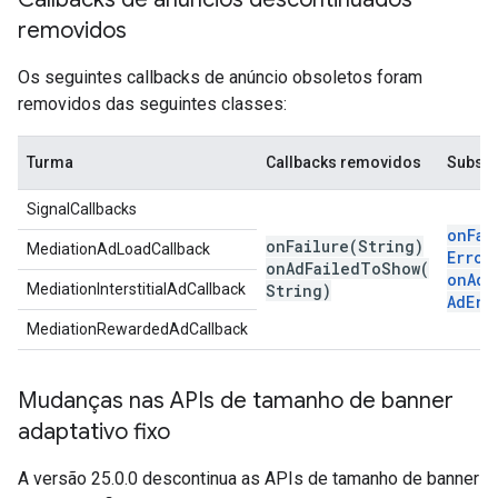
removidos
Os seguintes callbacks de anúncio obsoletos foram
removidos das seguintes classes:
Turma
Callbacks removidos
Substi
SignalCallbacks
onFai
onFailure(
String)
MediationAdLoadCallback
Error
onAdFailedToShow(
onAdF
MediationInterstitialAdCallback
String)
Ad
Err
MediationRewardedAdCallback
Mudanças nas APIs de tamanho de banner
adaptativo fixo
A versão 25.0.0 descontinua as APIs de tamanho de banner