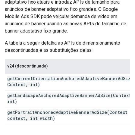
adaptativo fixo atuais e introduz APIs de tamanho para
anúncios de banner adaptativo fixo grandes. O
Google
Mobile Ads SDK
pode veicular demanda de vídeo em
anúncios de banner usando as novas APIs de tamanho de
banner adaptativo fixo grande.
A tabela a seguir detalha as APIs de dimensionamento
descontinuadas e as substituições delas:
v24 (descontinuada)
getCurrentOrientationAnchoredAdaptiveBannerAdSize
Context
,
int)
getLandscapeAnchoredAdaptiveBannerAdSize(
Context
,
int)
getPortraitAnchoredAdaptiveBannerAdSize(
Context
context
,
int width)