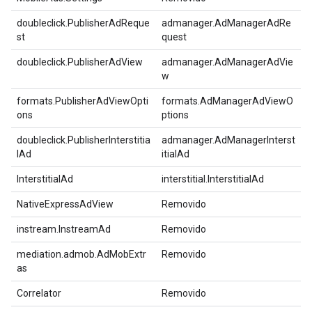
doubleclick.PublisherAdReque
admanager.AdManagerAdRe
st
quest
doubleclick.PublisherAdView
admanager.AdManagerAdVie
w
formats.PublisherAdViewOpti
formats.AdManagerAdViewO
ons
ptions
doubleclick.PublisherInterstitia
admanager.AdManagerInterst
lAd
itialAd
InterstitialAd
interstitial.InterstitialAd
NativeExpressAdView
Removido
instream.InstreamAd
Removido
mediation.admob.AdMobExtr
Removido
as
Correlator
Removido