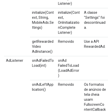
Listener)
initialize(Cont
initialize(Cont
A classe
ext, String,
ext,
"Settings" foi
MobileAds.Se
OnInitializatio
descontinuad
ttings)
nComplete
a.
Listener)
getRewarded
Removido
Use a API
Video
RewardedAd.
AdInstance()
AdListener
onAdFailedTo
onAd
Load(int)
FailedToLoad
(LoadAdError
)
onAdLeftApp
Removido
Os formatos
lication()
de anúncio de
tela cheia
usam
FullscreenCo
ntentCallback