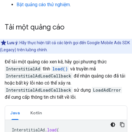
Bật quảng cáo thử nghiệm
.
Tải một quảng cáo
Lưu ý:
Hãy thực hiện tất cả các lệnh gọi đến
Google Mobile Ads SDK
(Legacy)
trên luồng chính.
Để tải một quảng cáo xen kẽ, hãy gọi phương thức
InterstitialAd
tĩnh
load()
và truyền mã
InterstitialAdLoadCallback
để nhận quảng cáo đã tải
hoặc bất kỳ lỗi nào có thể xảy ra.
InterstitialAdLoadCallback
sử dụng
LoadAdError
để cung cấp thông tin chi tiết về lỗi.
Java
Kotlin
InterstitialAd
.
load
(