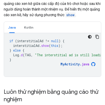
quảng cáo xen kẽ giữa các cấp độ của trò chơi hoặc sau khi
người dùng hoàn thành một nhiệm vụ. Để hiển thị một quảng
cáo xen kẽ, hãy sử dụng phương thức
show
.
Java
Kotlin
if
(
interstitialAd
!=
null
)
{
interstitialAd
.
show
(
this
);
}
else
{
Log
.
d
(
TAG
,
"The interstitial ad is still loading
}
MyActivity
.
java
Luôn thử nghiệm bằng quảng cáo thử
nghiệm