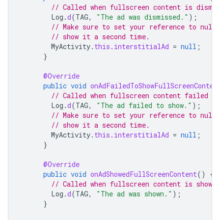
// Called when fullscreen content is dismi
Log
.
d
(
TAG
,
"The ad was dismissed."
);
// Make sure to set your reference to null
// show it a second time.
MyActivity
.
this
.
interstitialAd
=
null
;
}
@Override
public
void
onAdFailedToShowFullScreenConten
// Called when fullscreen content failed to
Log
.
d
(
TAG
,
"The ad failed to show."
);
// Make sure to set your reference to null
// show it a second time.
MyActivity
.
this
.
interstitialAd
=
null
;
}
@Override
public
void
onAdShowedFullScreenContent
()
{
// Called when fullscreen content is shown.
Log
.
d
(
TAG
,
"The ad was shown."
);
}