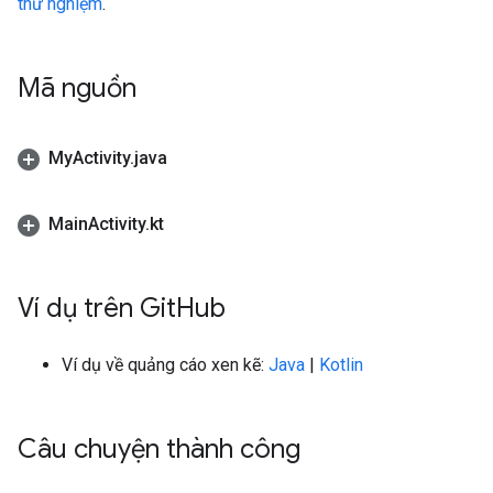
thử nghiệm
.
Mã nguồn
My
Activity
.
java
Main
Activity
.
kt
Ví dụ trên Git
Hub
Ví dụ về quảng cáo xen kẽ:
Java
|
Kotlin
Câu chuyện thành công