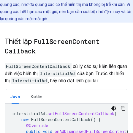
quảng cáo, nhờ đó quảng cáo có thể hiển thị mà không bị trễ khi cần. Vì
quảng cáo hết hạn sau một giờ, nên bạn cần xoá bộ nhớ đệm này và tải
lại quảng cáo mới mỗi giờ.
Thiết lập
Full
Screen
Content
Callback
FullScreenContentCallback
xử lý các sự kiện liên quan
đến việc hiển thị
InterstitialAd
của bạn. Trước khi hiển
thị
InterstitialAd
, hãy nhớ đặt lệnh gọi lại:
Java
Kotlin
interstitialAd
.
setFullScreenContentCallback
(
new
FullScreenContentCallback
()
{
@Override
public
void
onAdDismissedFullScreenContent
()