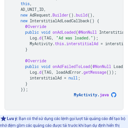
this
,
AD_UNIT_ID
,
new
AdRequest
.
Builder
().
build
(),
new
InterstitialAdLoadCallback
()
{
@Override
public
void
onAdLoaded
(
@NonNull
Interstitial
Log
.
d
(
TAG
,
"Ad was loaded."
);
MyActivity
.
this
.
interstitialAd
=
interstiti
}
@Override
public
void
onAdFailedToLoad
(
@NonNull
LoadAd
Log
.
d
(
TAG
,
loadAdError
.
getMessage
());
interstitialAd
=
null
;
}
});
MyActivity
.
java
Lưu ý:
Bạn có thể sử dụng các lệnh gọi lượt tải quảng cáo để tạo bộ
nhớ đệm gồm các quảng cáo được tải trước khi bạn dự định hiển thị