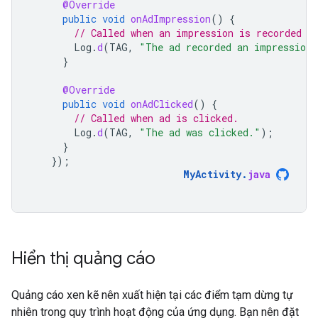
@Override
public
void
onAdImpression
()
{
// Called when an impression is recorded f
Log
.
d
(
TAG
,
"The ad recorded an impression.
}
@Override
public
void
onAdClicked
()
{
// Called when ad is clicked.
Log
.
d
(
TAG
,
"The ad was clicked."
);
}
});
MyActivity
.
java
Hiển thị quảng cáo
Quảng cáo xen kẽ nên xuất hiện tại các điểm tạm dừng tự
nhiên trong quy trình hoạt động của ứng dụng. Bạn nên đặt