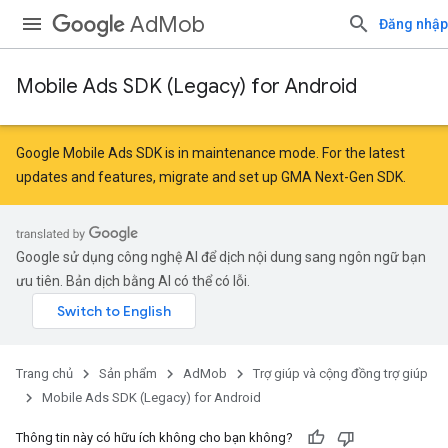
AdMob
Đăng nhập
Mobile Ads SDK (Legacy) for Android
Google Mobile Ads SDK is in maintenance mode. For the latest
updates and features,
migrate
and
set up GMA Next-Gen SDK
.
Google sử dụng công nghệ AI để dịch nội dung sang ngôn ngữ bạn
ưu tiên. Bản dịch bằng AI có thể có lỗi.
Trang chủ
Sản phẩm
AdMob
Trợ giúp và cộng đồng trợ giúp
Mobile Ads SDK (Legacy) for Android
Thông tin này có hữu ích không cho bạn không?