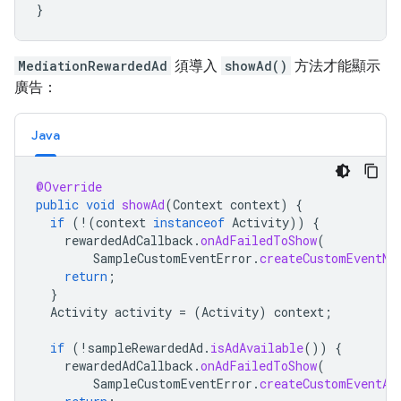
}
MediationRewardedAd
須導入
showAd()
方法才能顯示
廣告：
Java
@Override
public
void
showAd
(
Context
context
)
{
if
(
!
(
context
instanceof
Activity
))
{
rewardedAdCallback
.
onAdFailedToShow
(
SampleCustomEventError
.
createCustomEventNo
return
;
}
Activity
activity
=
(
Activity
)
context
;
if
(
!
sampleRewardedAd
.
isAdAvailable
())
{
rewardedAdCallback
.
onAdFailedToShow
(
SampleCustomEventError
.
createCustomEventAd