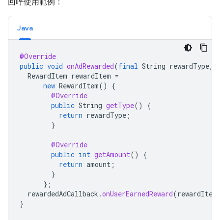
回呼使用範例：
Java
@Override
public
void
onAdRewarded
(
final
String
rewardType
,
RewardItem
rewardItem
=
new
RewardItem
()
{
@Override
public
String
getType
()
{
return
rewardType
;
}
@Override
public
int
getAmount
()
{
return
amount
;
}
};
rewardedAdCallback
.
onUserEarnedReward
(
rewardItem
}