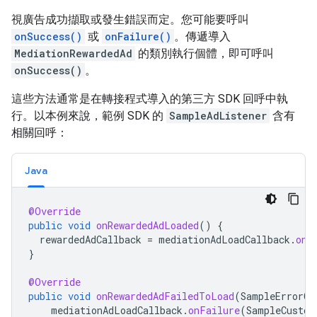
視廣告成功擷取或發生錯誤而定。您可能要呼叫
onSuccess()
或
onFailure()
。傳遞導入
MediationRewardedAd
的類別執行個體，即可呼叫
onSuccess()
。
這些方法通常是在轉接程式導入的第三方 SDK 回呼中執
行。以本例來說，範例 SDK 的
SampleAdListener
含有
相關回呼：
Java
@Override
public
void
onRewardedAdLoaded
()
{
rewardedAdCallback
=
mediationAdLoadCallback
.
onS
}
@Override
public
void
onRewardedAdFailedToLoad
(
SampleErrorCo
mediationAdLoadCallback
.
onFailure
(
SampleCustom