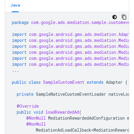
Java
package
com.google.ads.mediation.sample.customeven
import
com.google.android.gms.ads.mediation.Adapte
import
com.google.android.gms.ads.mediation.Mediat
import
com.google.android.gms.ads.mediation.Mediat
import
com.google.android.gms.ads.mediation.Mediat
import
com.google.android.gms.ads.mediation.Mediat
import
com.google.android.gms.ads.mediation.Mediat
...
public
class
SampleCustomEvent
extends
Adapter
{
private
SampleNativeCustomEventLoader
nativeLoad
@Override
public
void
loadRewardedAd
(
@NonNull
MediationRewardedAdConfiguration
me
@NonNull
MediationAdLoadCallback<MediationRewarde