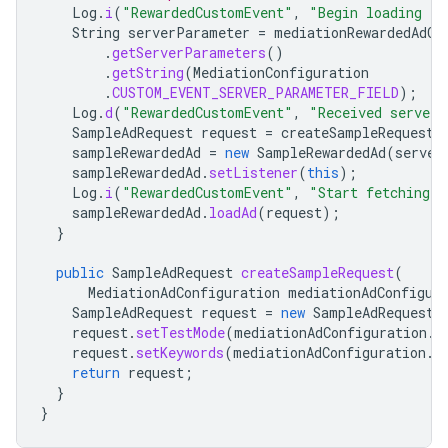
Log
.
i
(
"RewardedCustomEvent"
,
"Begin loading re
String
serverParameter
=
mediationRewardedAdCo
.
getServerParameters
()
.
getString
(
MediationConfiguration
.
CUSTOM_EVENT_SERVER_PARAMETER_FIELD
);
Log
.
d
(
"RewardedCustomEvent"
,
"Received server 
SampleAdRequest
request
=
createSampleRequest
(
sampleRewardedAd
=
new
SampleRewardedAd
(
server
sampleRewardedAd
.
setListener
(
this
);
Log
.
i
(
"RewardedCustomEvent"
,
"Start fetching r
sampleRewardedAd
.
loadAd
(
request
);
}
public
SampleAdRequest
createSampleRequest
(
MediationAdConfiguration
mediationAdConfigur
SampleAdRequest
request
=
new
SampleAdRequest
(
request
.
setTestMode
(
mediationAdConfiguration
.
i
request
.
setKeywords
(
mediationAdConfiguration
.
g
return
request
;
}
}