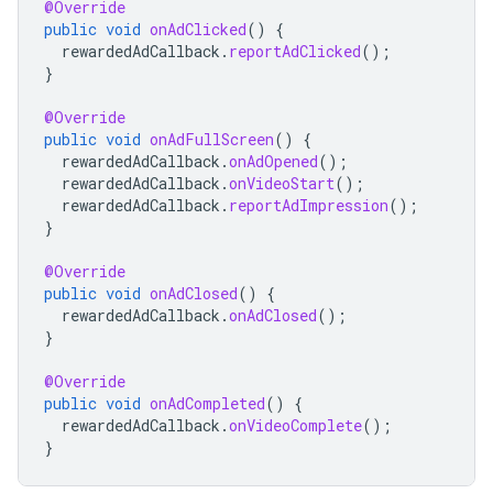
@Override
public
void
onAdClicked
()
{
rewardedAdCallback
.
reportAdClicked
();
}
@Override
public
void
onAdFullScreen
()
{
rewardedAdCallback
.
onAdOpened
();
rewardedAdCallback
.
onVideoStart
();
rewardedAdCallback
.
reportAdImpression
();
}
@Override
public
void
onAdClosed
()
{
rewardedAdCallback
.
onAdClosed
();
}
@Override
public
void
onAdCompleted
()
{
rewardedAdCallback
.
onVideoComplete
();
}