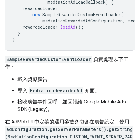
mediationAdLoadCallback
)
{
rewardedLoader
=
new
SampleRewardedCustomEventLoader
(
mediationRewardedAdConfiguration
,
medi
rewardedLoader
.
loadAd
();
}
}
SampleRewardedCustomEventLoader
負責處理以下工
作：
載入獎勵廣告
導入
MediationRewardedAd
介面。
接收廣告事件回呼，並回報給
Google Mobile Ads
SDK (Legacy)
。
在 AdMob UI 中定義的選用參數會包含在廣告設定，使用
adConfiguration.getServerParameters().getString
(MediationConfiguration.CUSTOM_EVENT_SERVER_PAR