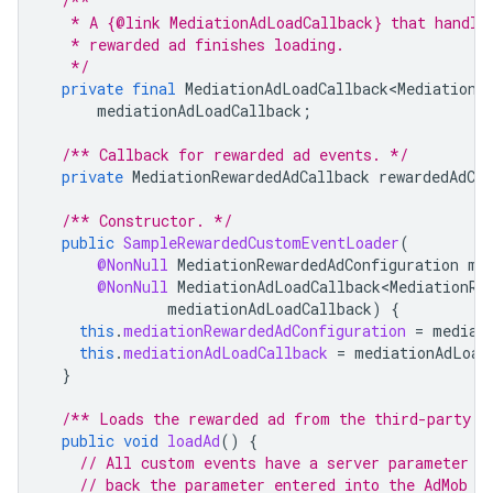
/**
   * A {@link MediationAdLoadCallback} that handle
   * rewarded ad finishes loading.
   */
private
final
MediationAdLoadCallback<MediationR
mediationAdLoadCallback
;
/** Callback for rewarded ad events. */
private
MediationRewardedAdCallback
rewardedAdCal
/** Constructor. */
public
SampleRewardedCustomEventLoader
(
@NonNull
MediationRewardedAdConfiguration
me
@NonNull
MediationAdLoadCallback<MediationRe
mediationAdLoadCallback
)
{
this
.
mediationRewardedAdConfiguration
=
mediat
this
.
mediationAdLoadCallback
=
mediationAdLoad
}
/** Loads the rewarded ad from the third-party a
public
void
loadAd
()
{
// All custom events have a server parameter n
// back the parameter entered into the AdMob U