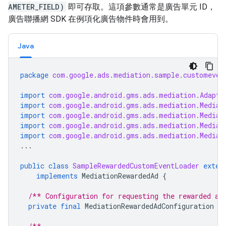
AMETER_FIELD)
即可存取。這項參數通常是廣告單元 ID，
廣告聯播網 SDK 在例項化廣告物件時會用到。
Java
package
com.google.ads.mediation.sample.customeven
import
com.google.android.gms.ads.mediation.Adapte
import
com.google.android.gms.ads.mediation.Mediat
import
com.google.android.gms.ads.mediation.Mediat
import
com.google.android.gms.ads.mediation.Mediat
import
com.google.android.gms.ads.mediation.Mediat
...
public
class
SampleRewardedCustomEventLoader
exten
implements
MediationRewardedAd
{
/** Configuration for requesting the rewarded ad
private
final
MediationRewardedAdConfiguration
m