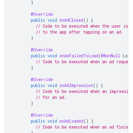
}
@Override
public
void
onAdClosed
()
{
// Code to be executed when the user is a
// to the app after tapping on an ad.
}
@Override
public
void
onAdFailedToLoad
(
@NonNull
Load
// Code to be executed when an ad request
}
@Override
public
void
onAdImpression
()
{
// Code to be executed when an impressio
// for an ad.
}
@Override
public
void
onAdLoaded
()
{
// Code to be executed when an ad finishe
}