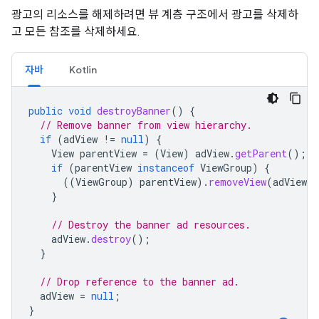
광고의 리소스를 해제하려면 뷰 계층 구조에서 광고를 삭제하
고 모든 참조를 삭제하세요.
자바
Kotlin
public
void
destroyBanner
()
{
// Remove banner from view hierarchy.
if
(
adView
!=
null
)
{
View
parentView
=
(
View
)
adView
.
getParent
();
if
(
parentView
instanceof
ViewGroup
)
{
((
ViewGroup
)
parentView
).
removeView
(
adView
)
}
// Destroy the banner ad resources.
adView
.
destroy
();
}
// Drop reference to the banner ad.
adView
=
null
;
}