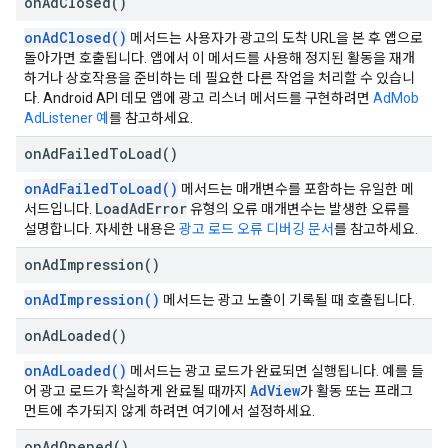
on
Ad
Closed(
)
onAdClosed()
메서드는 사용자가 광고의 도착 URL을 본 후 앱으로
돌아가면 호출됩니다. 앱에서 이 메서드를 사용해 정지된 활동을 재개
하거나 상호작용을 준비하는 데 필요한 다른 작업을 처리할 수 있습니
다. Android API 데모 앱에 광고 리스너 메서드를 구현하려면
AdMob
AdListener 예
를 참고하세요.
on
Ad
Failed
To
Load(
)
onAdFailedToLoad()
메서드는 매개변수를 포함하는 유일한 메
Load
Ad
Error
서드입니다.
유형의 오류 매개변수는 발생한 오류를
설명합니다. 자세한 내용은
광고 로드 오류 디버깅 문서
를 참고하세요.
on
Ad
Impression(
)
onAdImpression()
메서드는 광고 노출이 기록될 때 호출됩니다.
on
Ad
Loaded(
)
onAdLoaded()
메서드는 광고 로드가 완료되면 실행됩니다. 예를 들
AdView
어 광고 로드가 확실하게 완료될 때까지
가 활동 또는 프래그
먼트에 추가되지 않게 하려면 여기에서 설정하세요.
on
Ad
Opened(
)