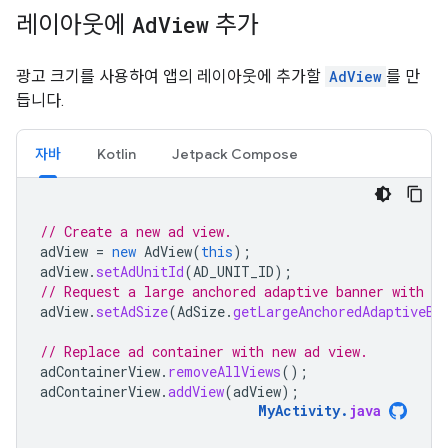
레이아웃에
Ad
View
추가
광고 크기를 사용하여 앱의 레이아웃에 추가할
AdView
를 만
듭니다.
자바
Kotlin
Jetpack Compose
// Create a new ad view.
adView
=
new
AdView
(
this
);
adView
.
setAdUnitId
(
AD_UNIT_ID
);
// Request a large anchored adaptive banner with a 
adView
.
setAdSize
(
AdSize
.
getLargeAnchoredAdaptiveBa
// Replace ad container with new ad view.
adContainerView
.
removeAllViews
();
adContainerView
.
addView
(
adView
);
MyActivity
.
java