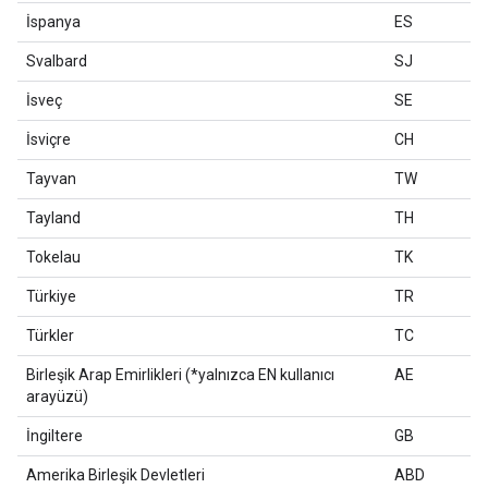
İspanya
ES
Svalbard
SJ
İsveç
SE
İsviçre
CH
Tayvan
TW
Tayland
TH
Tokelau
TK
Türkiye
TR
Türkler
TC
Birleşik Arap Emirlikleri (*yalnızca EN kullanıcı
AE
arayüzü)
İngiltere
GB
Amerika Birleşik Devletleri
ABD