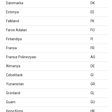
Danimarka
DK
Estonya
EE
Falkland
FK
Faroe Adaları
FO
Finlandiya
FI
Fransa
FR
Fransız Polinezyası
AS
Almanya
DE
Cebelitarık
GI
Yunanistan
GR
Grönland
GL
Guam
GU
Hong Kong
HK