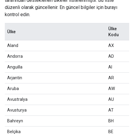
tarafından desteklenen ülkeler listelenmiştir. Bu liste
düzenli olarak güncellenir. En güncel bilgiler için burayı
kontrol edin.
Ülke
Ülke
Kodu
Aland
AX
Andorra
AD
Anguilla
AI
Arjantin
AR
Aruba
AW
Avustralya
AU
Avusturya
AT
Bahreyn
BH
Belçika
BE