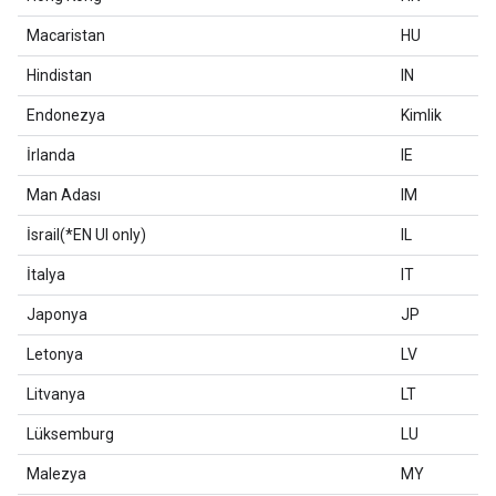
Macaristan
HU
Hindistan
IN
Endonezya
Kimlik
İrlanda
IE
Man Adası
IM
İsrail(*EN UI only)
IL
İtalya
IT
Japonya
JP
Letonya
LV
Litvanya
LT
Lüksemburg
LU
Malezya
MY