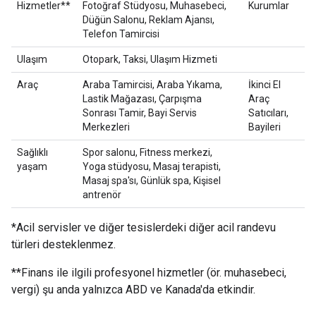
Hizmetler**
Fotoğraf Stüdyosu, Muhasebeci,
Kurumlar
Düğün Salonu, Reklam Ajansı,
Telefon Tamircisi
Ulaşım
Otopark, Taksi, Ulaşım Hizmeti
Araç
Araba Tamircisi, Araba Yıkama,
İkinci El
Lastik Mağazası, Çarpışma
Araç
Sonrası Tamir, Bayi Servis
Satıcıları,
Merkezleri
Bayileri
Sağlıklı
Spor salonu, Fitness merkezi,
yaşam
Yoga stüdyosu, Masaj terapisti,
Masaj spa'sı, Günlük spa, Kişisel
antrenör
*Acil servisler ve diğer tesislerdeki diğer acil randevu
türleri desteklenmez.
**Finans ile ilgili profesyonel hizmetler (ör. muhasebeci,
vergi) şu anda yalnızca ABD ve Kanada'da etkindir.