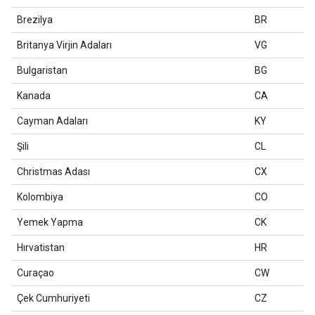
Brezilya
BR
Britanya Virjin Adaları
VG
Bulgaristan
BG
Kanada
CA
Cayman Adaları
KY
Şili
CL
Christmas Adası
CX
Kolombiya
CO
Yemek Yapma
CK
Hırvatistan
HR
Curaçao
CW
Çek Cumhuriyeti
CZ