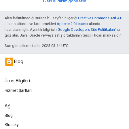
Geri bildirim gönderin
Aksi belirtilmediği sürece bu sayfanın içeriği
Creative Commons Atıf 4.0
Lisansı
altında ve kod örnekleri
Apache 2.0 Lisansı
altında
lisanslanmıştır. Ayrıntılı bilgi için
Google Developers Site Politikaları
'na
göz atın. Java, Oracle ve/veya satış ortaklarının tescilli ticari markasıdır.
Son güncelleme tarihi: 2025-03-14 UTC.
Blog
Ürün Bilgileri
Hizmet Şartları
Ağ
Blog
Bluesky