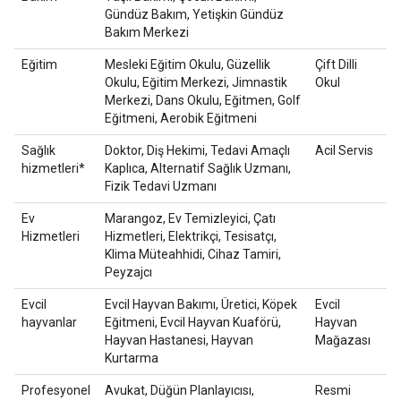
Gündüz Bakım, Yetişkin Gündüz
Bakım Merkezi
Eğitim
Mesleki Eğitim Okulu, Güzellik
Çift Dilli
Okulu, Eğitim Merkezi, Jimnastik
Okul
Merkezi, Dans Okulu, Eğitmen, Golf
Eğitmeni, Aerobik Eğitmeni
Sağlık
Doktor, Diş Hekimi, Tedavi Amaçlı
Acil Servis
hizmetleri*
Kaplıca, Alternatif Sağlık Uzmanı,
Fizik Tedavi Uzmanı
Ev
Marangoz, Ev Temizleyici, Çatı
Hizmetleri
Hizmetleri, Elektrikçi, Tesisatçı,
Klima Müteahhidi, Cihaz Tamiri,
Peyzajcı
Evcil
Evcil Hayvan Bakımı, Üretici, Köpek
Evcil
hayvanlar
Eğitmeni, Evcil Hayvan Kuaförü,
Hayvan
Hayvan Hastanesi, Hayvan
Mağazası
Kurtarma
Profesyonel
Avukat, Düğün Planlayıcısı,
Resmi