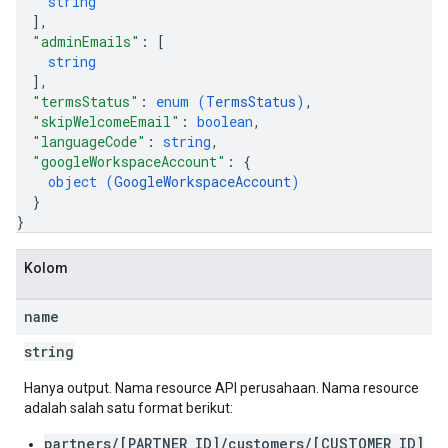
string
]
,
"adminEmails"
: 
[
string
]
,
"termsStatus"
: 
enum (
TermsStatus
)
,
"skipWelcomeEmail"
: 
boolean
,
"languageCode"
: 
string
,
"googleWorkspaceAccount"
: 
{
object (
GoogleWorkspaceAccount
)
}
}
Kolom
name
string
Hanya output. Nama resource API perusahaan. Nama resource
adalah salah satu format berikut:
partners/[PARTNER_ID]/customers/[CUSTOMER_ID]