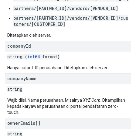
partners/[PARTNER_ID]/vendors/[VENDOR_ID]
partners/[PARTNER_ID]/vendors/[VENDOR_ID]/cus
tomers/[CUSTOMER_ID]
Ditetapkan oleh server.
company
Id
string (
int64
format)
Hanya output. ID perusahaan. Ditetapkan oleh server.
company
Name
string
Wajib diisi. Nama perusahaan. Misalnya
XYZ Corp
. Ditampilkan
kepada karyawan perusahaan di portal pendaftaran zero-
touch.
owner
Emails[]
string