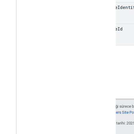
device
Identi
device
Id
Aksi belirtilmediği sürece 
Google Developers Site Poli
Son güncelleme tarihi: 202