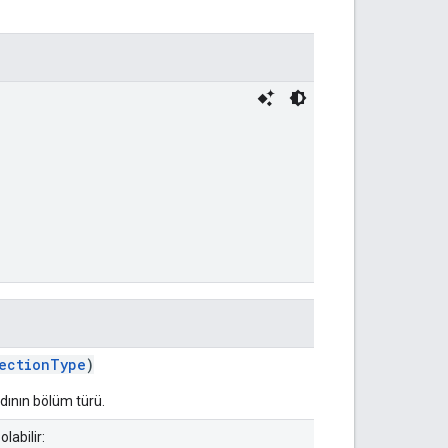
ectionType
)
ydının bölüm türü.
labilir: