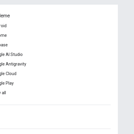
leme
roid
ome
base
le AI Studio
le Antigravity
le Cloud
le Play
 all