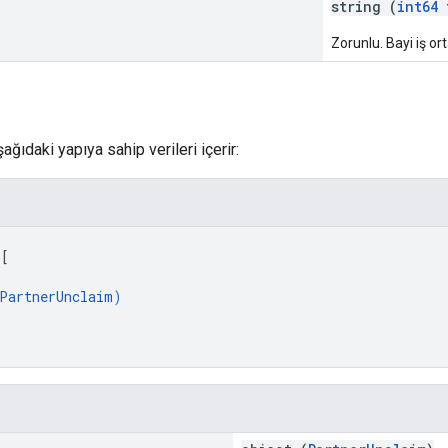
string (
int64
f
Zorunlu. Bayi iş ort
ağıdaki yapıya sahip verileri içerir:
 
[
PartnerUnclaim
)