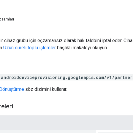
psamları
bir cihaz grubu için eşzamansız olarak hak talebini iptal eder. Cih
in
Uzun süreli toplu işlemler
başlıklı makaleyi okuyun.
/androiddeviceprovisioning.googleapis.com/v1/partner
Dönüştürme
söz dizimini kullanır.
eleri