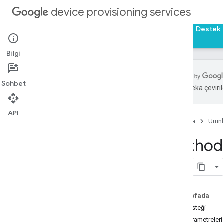
device provisioning services
Ana Sayfa
Rehberler
Başvuru Kaynakları
Destek
Bilgi
Sohbet
Yapay zeka çevirile
Reseller API
Genel bakış
API
Ana Sayfa
Ürünl
v1
REST Kaynakları
Method:
operations
iş ortakları
.
müşteriler
iş ortakları
.
cihazlar
Genel bakış
Bu sayfada
iddia
HTTP isteği
eşzamansız hak talebi
Yol parametreleri
Tanımlayıcıya Göre Bul