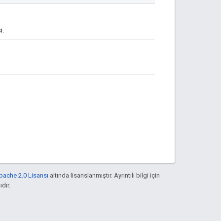
ı.
pache 2.0 Lisansı
altında lisanslanmıştır. Ayrıntılı bilgi için
ıdır.