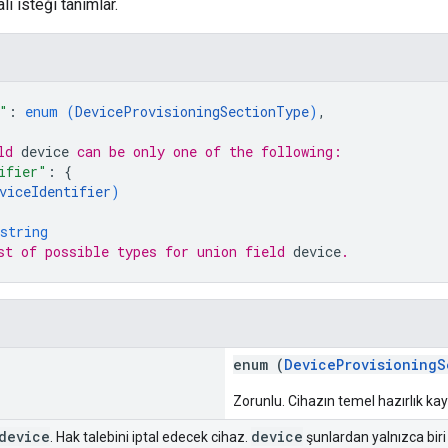
ali isteği tanımlar.
"
: 
enum (
DeviceProvisioningSectionType
)
,
ld 
device
 can be only one of the following:
ifier"
: 
{
viceIdentifier
)
string
st of possible types for union field 
device
.
enum (
DeviceProvisioningS
Zorunlu. Cihazın temel hazırlık ka
device
device
. Hak talebini iptal edecek cihaz.
şunlardan yalnızca biri o