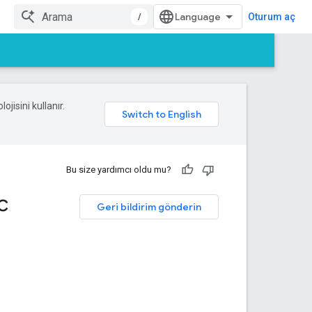
/
Oturum aç
ojisini kullanır.
Bu size yardımcı oldu mu?
c
Geri bildirim gönderin