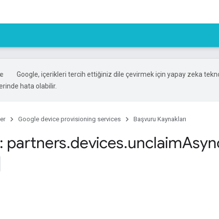
Google, içerikleri tercih ettiğiniz dile çevirmek için yapay zeka teknol
rinde hata olabilir.
er
Google device provisioning services
Başvuru Kaynakları
 partners
.
devices
.
unclaim
Asyn