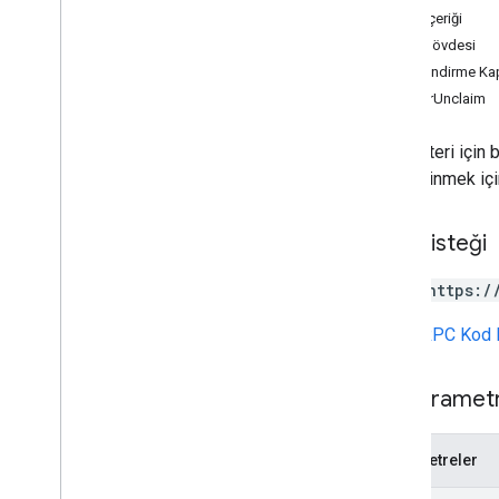
İstek içeriği
Sahibin Bul
Yanıt gövdesi
get
Yetkilendirme Ka
metadata
PartnerUnclaim
hak talebini iptal etmek
eşzamansız hak talebini iptal et
Bir müşteri için 
Meta Veri Eşzamansız'ı
güncelleme
bilgi edinmek iç
iş ortakları
.
vendor'lar
iş ortakları
.
vendors
.
customers
HTTP isteği
Types
POST https:/
Toplu İşlem Durumu
Özel Hata
URL,
gRPC Kod 
Özel Hata Kodu
Uzun Süreli İşlem Gerçekleştiren
Cihazlar Meta Verileri
Yol parametr
Uzun Süreli İşlem Yanıtı Cihazlar
Cihaz Başına Durumu
Parametreler
İşlem İsteği Bekleme