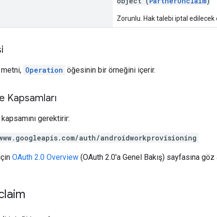
object (
PartnerUnclaim
)
Zorunlu. Hak talebi iptal edilecek c
i
t metni,
Operation
öğesinin bir örneğini içerir.
me Kapsamları
kapsamını gerektirir:
www.googleapis.com/auth/androidworkprovisioning
için
OAuth 2.0 Overview
(OAuth 2.0'a Genel Bakış) sayfasına göz a
claim