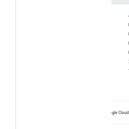
Ürün Bilgileri
Hizmet Şartları
Kullanım Sınırları
Fiyatlandırma
Android
Chrome
Firebase
Google Cloud