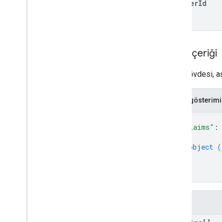
partner
Id
Ortak Android Bayi Kitaplığı
Genel bakış
Fabrika dersleri
Nesneler
İstek içeriği
Yöntemler
İstek gövdesi, aş
Müşteri API'si
Genel bakış
JSON gösterimi
v1
{
"unclaims"
:
Diğer kaynaklar
{
Android üretici adları
object (
Chrome OS model değerleri
}
Bilinen sorunlar
]
}
Alanlar