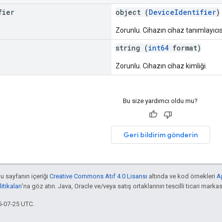
fier
object (
DeviceIdentifier
)
Zorunlu. Cihazın cihaz tanımlayıcıs
string (
int64
format)
Zorunlu. Cihazın cihaz kimliği.
Bu size yardımcı oldu mu?
Geri bildirim gönderin
bu sayfanın içeriği
Creative Commons Atıf 4.0 Lisansı
altında ve kod örnekleri
A
tikaları
'na göz atın. Java, Oracle ve/veya satış ortaklarının tescilli ticari markas
5-07-25 UTC.