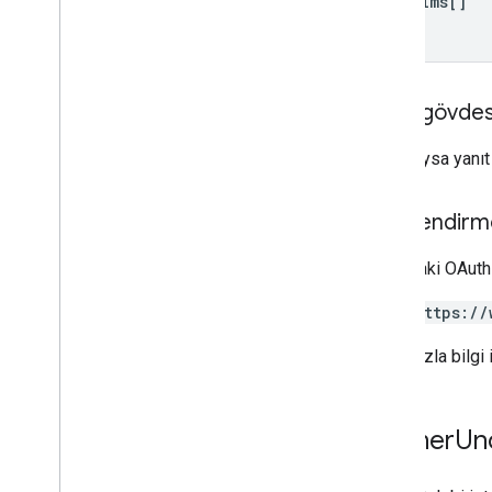
unclaims[]
Yanıt gövdes
Başarılıysa yanı
Yetkilendir
Aşağıdaki OAuth 
https://
Daha fazla bilgi 
Partner
Un