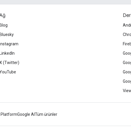
Ağ
Der
Blog
And
Bluesky
Chr
Instagram
Fire
LinkedIn
Goog
X (Twitter)
Goog
YouTube
Goog
Goog
View
 Platform
Google AI
Tüm ürünler