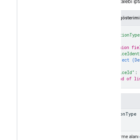
Bir hak talebi ipt
JSON gösterimi
{
"sectionType
// Union fie
"deviceIdent
object (
De
}
,
"deviceId"
: 
// End of li
}
Alanlar
section
Type
Birleştirme alanı