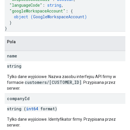
"languageCode"
: 
string
,
"googleWorkspaceAccount"
: 
{
object (
GoogleWorkspaceAccount
)
}
}
Pola
name
string
Tylko dane wyjściowe. Nazwa zasobu interfejsu API firmy w
customers/[CUSTOMER_ID]
formacie
. Przypisana przez
serwer.
company
Id
string (
int64
format)
Tylko dane wyjściowe. Identyfikator firmy. Przypisana przez
serwer.