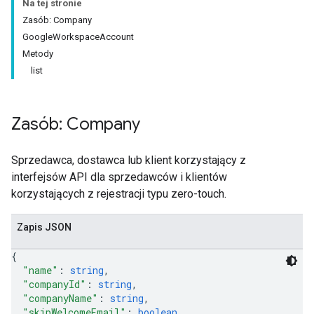
Na tej stronie
Zasób: Company
GoogleWorkspaceAccount
Metody
list
Zasób: Company
Sprzedawca, dostawca lub klient korzystający z
interfejsów API dla sprzedawców i klientów
korzystających z rejestracji typu zero-touch.
Zapis JSON
{
"name"
: 
string
,
"companyId"
: 
string
,
"companyName"
: 
string
,
"skipWelcomeEmail"
: 
boolean
,