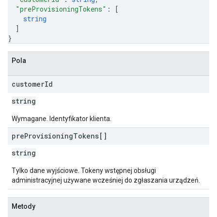
"preProvisioningTokens"
: 
[
string
]
}
Pola
customer
Id
string
Wymagane. Identyfikator klienta.
pre
Provisioning
Tokens[]
string
Tylko dane wyjściowe. Tokeny wstępnej obsługi
administracyjnej używane wcześniej do zgłaszania urządzeń.
Metody