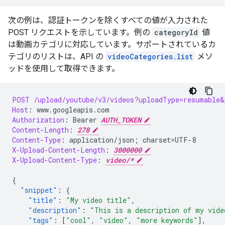
次の例は、認証トークンを除くすべての値が入力された
POST リクエストを示しています。例の
categoryId
値
は動画カテゴリに対応しています。サポートされているカ
テゴリのリストは、API の
videoCategories.list
メソ
ッドを使用して取得できます。
POST
/upload/youtube/v3/videos?uploadType=resumable&
Host
:
www.googleapis.com
Authorization
:
Bearer 
AUTH_TOKEN
Content-Length
:
278
Content-Type
:
application/json; charset=UTF-8
X-Upload-Content-Length
:
3000000
X-Upload-Content-Type
:
video/*
{
"snippet"
:
{
"title"
:
"My video title"
,
"description"
:
"This is a description of my vide
"tags"
:
[
"cool"
,
"video"
,
"more keywords"
],