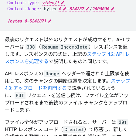
Content-Type
:
video/*
Content-Range
:
bytes 
0
-
524287
/
2000000
{bytes 0-524287}
最後のリクエスト以外のリクエストが成功すると、API サ
ーバーは
308
（
Resume Incomplete
）レスポンスを返
します。レスポンスの形式は、上記の
ステップ 4.2: API レ
スポンスを処理する
で説明したものと同じです。
API レスポンスの
Range
ヘッダーで返された上限値を使
用して、次のチャンクの開始位置を決定します。
ステップ
4.3: アップロードを再開する
で説明されているよう
に、
PUT
リクエストを送信し続け、ファイル全体がアッ
プロードされるまで後続のファイル チャンクをアップロ
ードします。
ファイル全体がアップロードされると、サーバーは
201
HTTP レスポンス コード（
Created
）で応答し、新しく