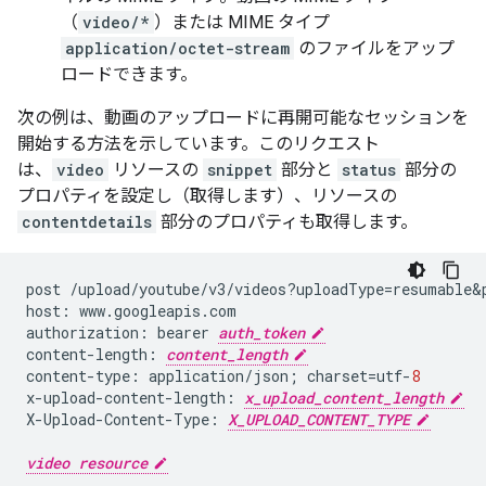
（
video/*
）または MIME タイプ
application/octet-stream
のファイルをアップ
ロードできます。
次の例は、動画のアップロードに再開可能なセッションを
開始する方法を示しています。このリクエスト
は、
video
リソースの
snippet
部分と
status
部分の
プロパティを設定し（取得します）、リソースの
contentdetails
部分のプロパティも取得します。
post
/
upload
/
youtube
/
v3
/
videos
?
uploadType
=
resumable
&
host
:
www
.
googleapis
.
com
authorization
:
bearer
auth_token
content
-
length
:
content_length
content
-
type
:
application
/
json
;
charset
=
utf
-
8
x
-
upload
-
content
-
length
:
x_upload_content_length
X
-
Upload
-
Content
-
Type
:
X_UPLOAD_CONTENT_TYPE
video resource