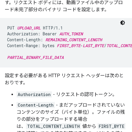
す。リクエスト ボディには、動画ファイル中のアップロ
ード未完了部分のバイナリ コードを設定します。
PUT 
UPLOAD_URL
 HTTP/1.1

Authorization: Bearer 
AUTH_TOKEN
Content-Length: 
REMAINING_CONTENT_LENGTH
Content-Range: bytes 
FIRST_BYTE
-
LAST_BYTE
/
TOTAL_CONT
PARTIAL_BINARY_FILE_DATA
設定する必要がある HTTP リクエスト ヘッダーは次のと
おりです。
Authorization
- リクエストの認可トークン。
Content-Length
- まだアップロードされていない
コンテンツのサイズ（バイト単位）。ファイルの残
りの部分をアップロードする場合
は、
TOTAL_CONTENT_LENGTH
値から
FIRST_BYTE