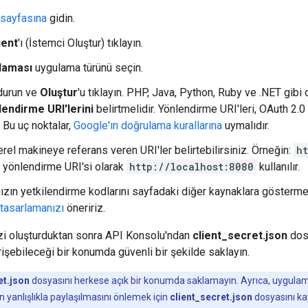
 sayfasına
gidin.
ient
'ı (İstemci Oluştur) tıklayın.
laması
uygulama türünü seçin.
durun ve
Oluştur
'u tıklayın. PHP, Java, Python, Ruby ve .NET gibi 
lendirme URI'lerini
belirtmelidir. Yönlendirme URI'leri, OAuth 2
. Bu uç noktalar,
Google'ın doğrulama kurallarına
uymalıdır.
erel makineye referans veren URI'ler belirtebilirsiniz. Örneğin:
h
 yönlendirme URI'si olarak
http://localhost:8080
kullanılır.
zın yetkilendirme kodlarını sayfadaki diğer kaynaklara gösterm
 tasarlamanızı
öneririz.
nizi oluşturduktan sonra API Konsolu'ndan
client_secret.json
dosy
işebileceği bir konumda güvenli bir şekilde saklayın.
et.json
dosyasını herkese açık bir konumda saklamayın. Ayrıca, uygulam
zin yanlışlıkla paylaşılmasını önlemek için
client_secret.json
dosyasını ka