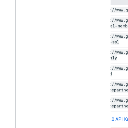
https:
/
/
www
.
g
https:
/
/
www
.
g
channel-memb
https:
/
/
www
.
g
force-ssl
https:
/
/
www
.
g
readonly
https:
/
/
www
.
g
upload
https:
/
/
www
.
g
youtubepartn
https:
/
/
www
.
g
youtubepartn
OAuth 2.0 API K