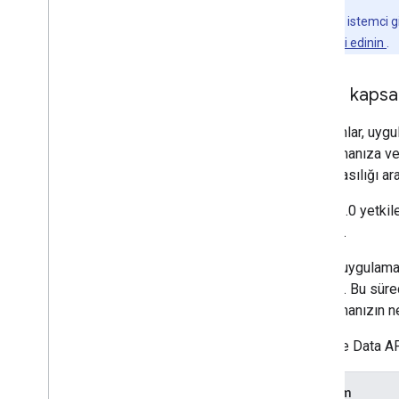
Uygulamanızın istemci giz
Daha fazla bilgi edinin
.
Erişim kapsa
Kapsamlar, uygul
uygulamanıza ver
alma olasılığı ara
OAuth 2.0 yetkil
öneririz.
Ayrıca, uygulama
öneririz. Bu süre
uygulamanızın ne
YouTube Data API
Kapsam