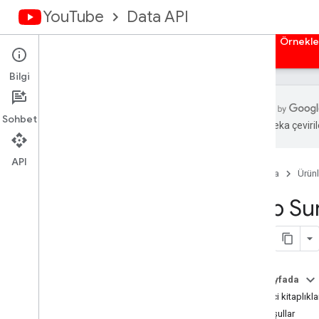
YouTube
Data API
Ana Sayfa
Rehberler
Başvuru Kaynakları
Örnekle
Bilgi
Sohbet
Yapay zeka çevirile
Genel bakış
İstemci Kitaplıkları
API
Ana Sayfa
Ürünl
İstekleri Yetkilendirme
Web Sun
Genel bakış
Auth Kimlik Bilgilerini Al
Sunucu Tarafında Web Uygulamaları
İstemci Tarafı Web Uygulamaları
Bu sayfada
Yüklü Uygulamalar
İstemci kitaplıkla
Cihazlar
Ön koşullar