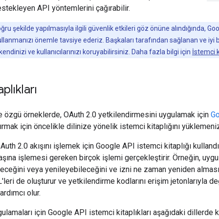
stekleyen API yöntemlerini çağırabilir.
u şekilde yapılmasıyla ilgili güvenlik etkileri göz önüne alındığında, Go
kullanmanızı önemle tavsiye ederiz. Başkaları tarafından sağlanan ve iyi 
dinizi ve kullanıcılarınızı koruyabilirsiniz. Daha fazla bilgi için
İstemci k
plıkları
e özgü örneklerde, OAuth 2.0 yetkilendirmesini uygulamak için
Go
tırmak için öncelikle dilinize yönelik istemci kitaplığını yüklemeni
uth 2.0 akışını işlemek için Google API istemci kitaplığı kullandı
aşına işlemesi gereken birçok işlemi gerçekleştirir. Örneğin, uyg
eceğini veya yenileyebileceğini ve izni ne zaman yeniden alması ge
eri de oluşturur ve yetkilendirme kodlarını erişim jetonlarıyla de
rdımcı olur.
ulamaları için Google API istemci kitaplıkları aşağıdaki dillerde kul