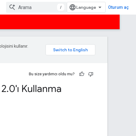
/
Oturum aç
ojisini kullanır.
Bu size yardımcı oldu mu?
 2
.
0'ı Kullanma