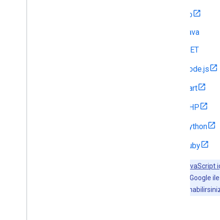
Araçlar
Go
API Gezgini
Java
.NET
Node.js
Dart
PHP
Python
Ruby
Önemli:
JavaScript i
tasarlanmıştır. Google i
kitaplığını kullanabilirsini