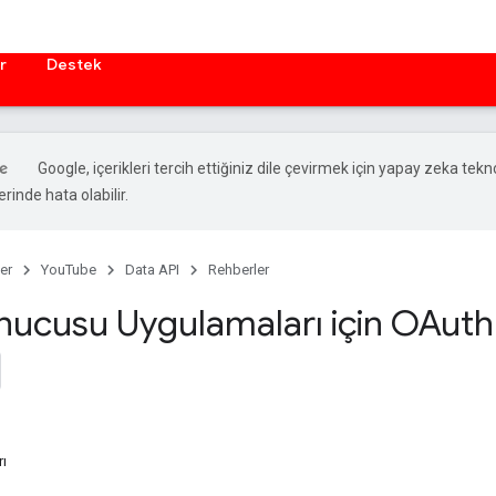
r
Destek
Google, içerikleri tercih ettiğiniz dile çevirmek için yapay zeka teknol
rinde hata olabilir.
er
YouTube
Data API
Rehberler
ucusu Uygulamaları için OAuth
rı