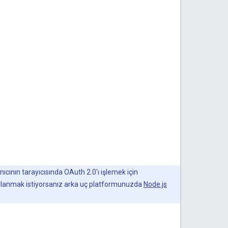
nıcının tarayıcısında OAuth 2.0'ı işlemek için
kullanmak istiyorsanız arka uç platformunuzda
Node.js