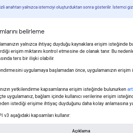
li anahtarı yalnızca istemciyi oluşturduktan sonra gösterilir. İstemci g
mlarını belirleme
amanızın yalnızca ihtiyaç duyduğu kaynaklara erişim isteğinde bulu
diği erişim miktarını kontrol etmesine de olanak tanır. Bu nedenle
sında ters bir ilişki olabilir.
endirmesini uygulamaya başlamadan önce, uygulamanızın erişim i
nızın yetkilendirme kapsamlarına erişim isteğinde bulunurken
ar
çte uygulamanız, bağlam içinde kullanıcı verilerine erişim isteğind
den istediği erişime ihtiyaç duyduğunu daha kolay anlamasına ya
 v3 aşağıdaki kapsamları kullanır:
Açıklama