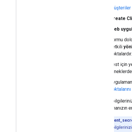
Müşteriler
Create Cl
Web uygu
Formu dol
yetkili
yön
noktalardır
Test için y
örneklerde
Uygulamanı
noktalarını
Kimlik bilgileri
uygulamanızın er
Önemli:
client_secr
istemci kimlik bilgilerini