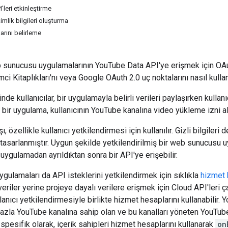
I'leri etkinleştirme
imlik bilgileri oluşturma
rını belirleme
 sunucusu uygulamalarının YouTube Data API'ye erişmek için OAu
i Kitaplıkları'nı veya Google OAuth 2.0 uç noktalarını nasıl kulla
e kullanıcılar, bir uygulamayla belirli verileri paylaşırken kullanıcı 
n, bir uygulama, kullanıcının YouTube kanalına video yükleme izni alm
ı, özellikle kullanıcı yetkilendirmesi için kullanılır. Gizli bilgile
 tasarlanmıştır. Uygun şekilde yetkilendirilmiş bir web sunucusu 
uygulamadan ayrıldıktan sonra bir API'ye erişebilir.
ulamaları da API isteklerini yetkilendirmek için sıklıkla
hizmet 
veriler yerine projeye dayalı verilere erişmek için Cloud API'leri 
lanıcı yetkilendirmesiyle birlikte hizmet hesaplarını kullanabilir.
fazla YouTube kanalına sahip olan ve bu kanalları yöneten YouTube 
spesifik olarak, içerik sahipleri hizmet hesaplarını kullanarak
on