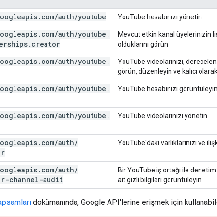
oogleapis
.
com
/
auth
/
youtube
YouTube hesabınızı yönetin
oogleapis
.
com
/
auth
/
youtube
.
Mevcut etkin kanal üyelerinizin l
erships
.
creator
olduklarını görün
oogleapis
.
com
/
auth
/
youtube
.
YouTube videolarınızı, derecelendi
görün, düzenleyin ve kalıcı olarak 
oogleapis
.
com
/
auth
/
youtube
.
YouTube hesabınızı görüntüleyi
oogleapis
.
com
/
auth
/
youtube
.
YouTube videolarınızı yönetin
oogleapis
.
com
/
auth
/
YouTube'daki varlıklarınızı ve iliş
er
oogleapis
.
com
/
auth
/
Bir YouTube iş ortağı ile denetim
er-channel-audit
ait gizli bilgileri görüntüleyin
apsamları
dokümanında, Google API'lerine erişmek için kullanabile