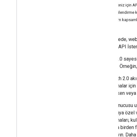
Projeniz için AP
Hızlı başlangıç kılavuzları
Yetkilendirme k
Android
Erişim kapsamla
Apps Script
Go
i
OS
Bu belgede, web
Java
Google API İstemc
Java
Script
Node
.
js
OAuth 2.0 sayesind
PHP
tutabilir. Örneği
Python
Bu OAuth 2.0 akış
Ruby
uygulamalar için
bulunurken veya 
Rehberler ve Eğiticiler
API istekleri için kota maliyetleri
Web sunucusu uyg
Kota ve Uygunluk Denetimleri
kullanıcıya özel 
Video Yükle
uygulamaları, kul
Devam Ettirilebilir Yüklemeler Gönder
yalnızca birden 
Made
For
Kids video durumunu bulun
unutmayın. Daha 