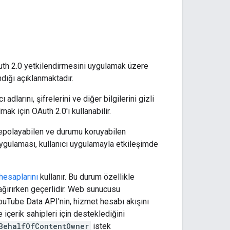
th 2.0 yetkilendirmesini uygulamak üzere
ndığı açıklanmaktadır.
adlarını, şifrelerini ve diğer bilgilerini gizli
ak için OAuth 2.0'ı kullanabilir.
ri depolayabilen ve durumu koruyabilen
uygulaması, kullanıcı uygulamayla etkileşimde
hesaplarını
kullanır. Bu durum özellikle
çağırırken geçerlidir. Web sunucusu
 YouTube Data API'nin, hizmet hesabı akışını
içerik sahipleri için desteklediğini
BehalfOfContentOwner
istek