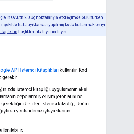
ogle'ın OAuth 2.0 uç noktalarıyla etkileşimde bulunurken
bir şekilde hata ayıklaması yapılmış kodu kullanmak en iyi
itaplıkları
başlıklı makaleyi inceleyin.
ogle API İstemci Kitaplıkları
kullanılır. Kod
z gerekir.
ğınızda istemci kitaplığı, uygulamanın aksi
ulamanın depolanmış erişim jetonlarını ne
rektiğini belirler. İstemci kitaplığı, doğru
ğiştiren yönlendirme işleyicilerinin
lanılabilir: