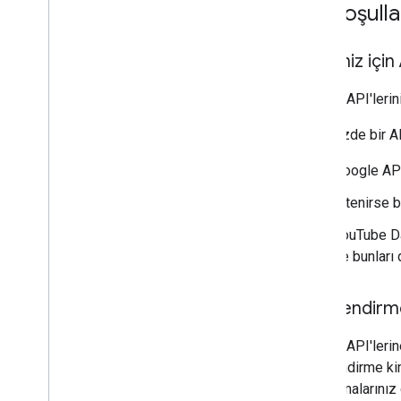
Ön koşulla
Projeniz için
Google API'lerin
Projenizde bir AP
Google AP
İstenirse b
YouTube Da
ve bunları 
Yetkilendirme
Google API'lerin
yetkilendirme kim
Uygulamalarınız d