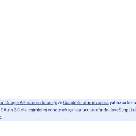
çin Google API istemci kitaplığı
ve
Google ile oturum açma
yalnızca
kulla
le OAuth 2.0 etkileşimlerini yönetmek için sunucu tarafında JavaScript 
z.