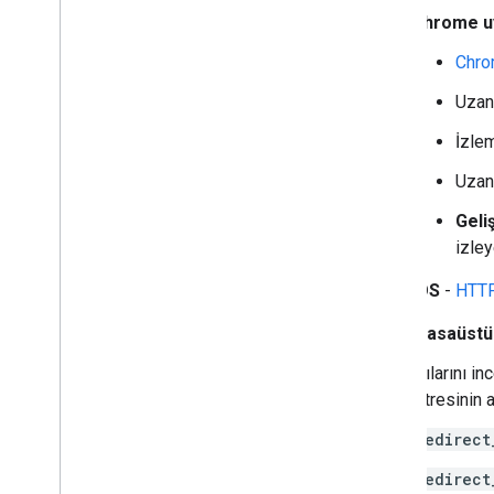
Chrome u
Chro
Uzan
İzlem
Uzan
Geliş
izley
iOS
-
HTTP 
Masaüstü 
Ağ çağrılarını i
parametresinin a
redirect
redirect