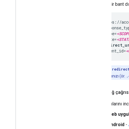
Örnek bir bant dı
https://acc
response_ty
scope=
<SCOP
state=
<STAT
redirect_u
client_id=
<
Not:
redirec
dosyalarınızı (ör.
.
Giden ağ çağrıs
Ağ çağrılarını i
Web uygu
Android
-