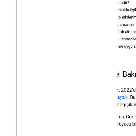
OOB nedir?
Uygunlukla ilgil
Etkilenip etkilen
Uygulamanızın 
Güvenli bir altern
Mobil istemcile
Chrome uygula
Genel Bak
16 Şubat 2022'de
duyurmuştuk
. Bu
gerekli değişikli
Bu çalışma, Googl
karşı koruyucu bi