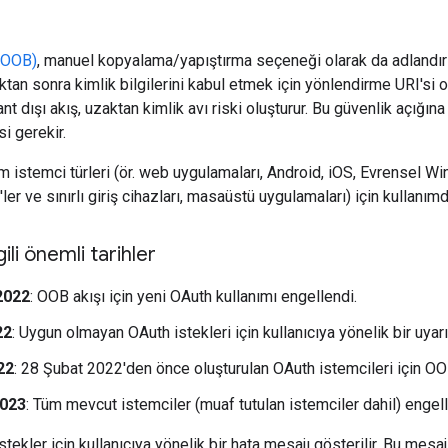
 (OOB)
, manuel kopyalama/yapıştırma seçeneği olarak da adlandırılan
ıktan sonra kimlik bilgilerini kabul etmek için yönlendirme URI's
Bant dışı akış, uzaktan kimlik avı riski oluşturur. Bu güvenlik açığın
 gerekir.
tüm istemci türleri (ör. web uygulamaları, Android, iOS, Evrense
ler ve sınırlı giriş cihazları, masaüstü uygulamaları) için kullanımda
ili önemli tarihler
2022
: OOB akışı için yeni OAuth kullanımı engellendi.
22
: Uygun olmayan OAuth istekleri için kullanıcıya yönelik bir uyarı
22
: 28 Şubat 2022'den önce oluşturulan OAuth istemcileri için OOB
2023
: Tüm mevcut istemciler (muaf tutulan istemciler dahil) engell
ekler için kullanıcıya yönelik bir hata mesajı gösterilir. Bu mesaj