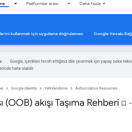
rme
Platformlar arası
Daha fazla
lerini kullanmak için uygulama doğrulaması
Google Hesabı Ba
Google, içerikleri tercih ettiğiniz dile çevirmek için yapay zeka teknol
rinde hata olabilir.
er
Google Identity
Yetkilendirme
Authorization Resources
şı (OOB) akışı Taşıma Rehberi