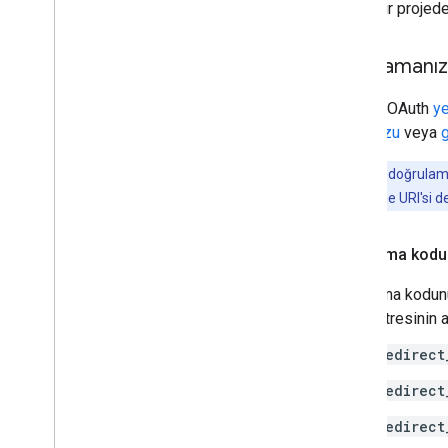
sahip bir projed
Uygulamanızı
Google OAuth
ye
kodunuzu
veya
g
Not:
Kimlik doğrulama 
dışı yönlendirme URI'si de
Uygulama kodu
Uygulama kodun
parametresinin a
redirect
redirect
redirect