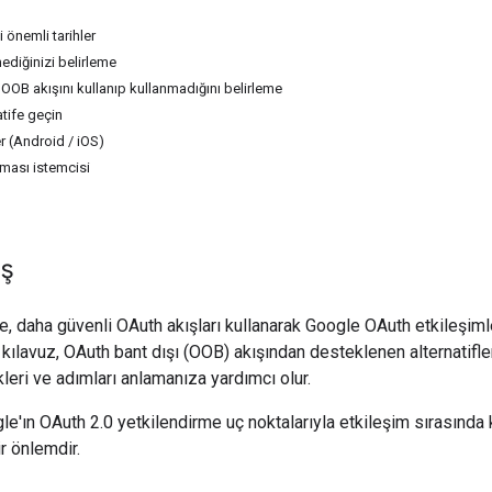
i önemli tarihler
mediğinizi belirleme
OOB akışını kullanıp kullanmadığını belirleme
atife geçin
r (Android / iOS)
ması istemcisi
ış
, daha güvenli OAuth akışları kullanarak Google OAuth etkileşimle
 kılavuz, OAuth bant dışı (OOB) akışından desteklenen alternatifle
kleri ve adımları anlamanıza yardımcı olur.
e'ın OAuth 2.0 yetkilendirme uç noktalarıyla etkileşim sırasında k
r önlemdir.