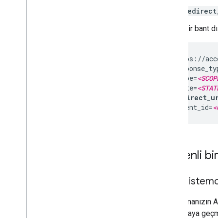
redirect
Örnek bir bant dı
https://acc
response_ty
scope=
<SCOP
state=
<STAT
redirect_u
client_id=
<
Güvenli bir
Mobil istemc
Uygulamanızın An
kullanmaya geçm