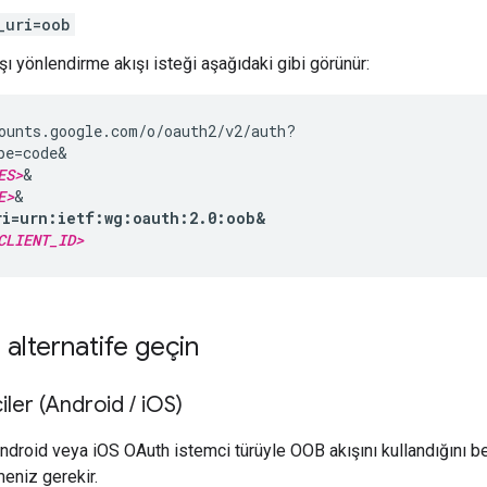
_uri=oob
şı yönlendirme akışı isteği aşağıdaki gibi görünür:
ounts.google.com/o/oauth2/v2/auth?

pe=code&

ES>
&

E>
ri=urn:ietf:wg:oauth:2.0:oob&
CLIENT_ID>
 alternatife geçin
iler (Android
/
i
OS)
droid veya iOS OAuth istemci türüyle OOB akışını kullandığını bel
eniz gerekir.