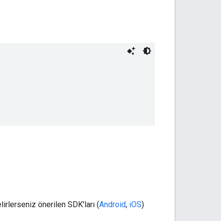
irlerseniz önerilen SDK'ları (
Android
,
iOS
)