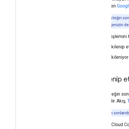
bildirirken
Googl
Not:
Bu desteğin sonl
sayfasında
projenizin des
Taşıma işlemini 
Etkilenip e
Etkileniyor
Etkilenip e
Bu desteğin sonl
geçerlidir. Akış,
Not:
Destek sonlandı
Google Cloud C