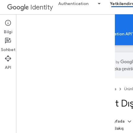
Authentication
Yetkilendi
Identity
Authorization Resources
Bilgi
Google Hesabı Yetkilendirmesi
Google Authorization API'
Sohbet
API
Yapay zeka çevirile
Genel kaynaklar
En iyi uygulamalar
Ana Sayfa
Ürünl
DPo
P uygulama kılavuzu
Ayrıntılı izinleri yönetme
Bant Dı
Taşıma işlemleri
Bant dışı (OOB) taşıma
Bu sayfada
Mobil ve Chrome uygulamaları için geri
Genel Bakış
döngü IP adresi taşıma