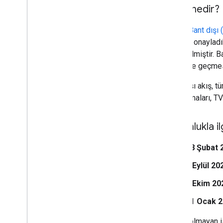
OOB nedir?
OAuth
Bant dışı
isteğini onaylad
geliştirilmiştir. 
yönteme geçmesi
Bant dışı akış, 
Uygulamaları, TV'
Uygunlukla ilg
28 Şubat 
5 Eylül 20
3 Ekim 20
31 Ocak 
Uygun olmayan ist