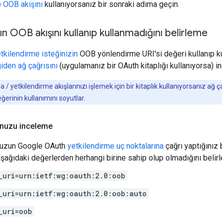
e
OOB akışını
kullanıyorsanız bir sonraki adıma geçin.
n OOB akışını kullanıp kullanmadığını belirleme
tkilendirme isteğinizin
OOB yönlendirme URI'si değeri kullanıp ku
iden ağ çağrısını
(uygulamanız bir OAuth kitaplığı kullanıyorsa) in
/ yetkilendirme akışlarınızı işlemek için bir kitaplık kullanıyorsanız ağ ça
ğerinin kullanımını soyutlar.
nuzu inceleme
uzun Google OAuth
yetkilendirme uç noktalarına
çağrı yaptığınız
şağıdaki değerlerden herhangi birine sahip olup olmadığını belirl
_uri=urn:ietf:wg:oauth:2.0:oob
_uri=urn:ietf:wg:oauth:2.0:oob:auto
_uri=oob