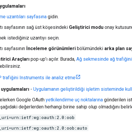
ygulamaları
me uzantıları sayfasına
gidin.
tı sayfasının sağ üst köşesindeki
Geliştirici modu
onay kutusunu
ek istediğiniz uzantıyı seçin.
tı sayfasının
İnceleme görünümleri
bölümündeki
arka plan sa
tirici Araçları
pop-up'ı açılır. Burada,
Ağ sekmesinde ağ trafiğini
ebilirsiniz.
trafiğini Instruments ile analiz etme
uygulamaları
-
Uygulamanın geliştirildiği işletim sisteminde kull
ncelerken Google OAuth
yetkilendirme uç noktalarına
gönderilen ist
şağıdaki değerlerden herhangi birine sahip olup olmadığını belirl
_uri=urn:ietf:wg:oauth:2.0:oob
_uri=urn:ietf:wg:oauth:2.0:oob:auto