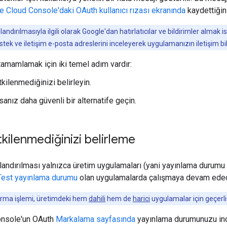
e Cloud Console'daki OAuth kullanıcı rızası ekranında
kaydettiğin
andırılmasıyla ilgili olarak Google'dan hatırlatıcılar ve bildirimler alma
tek ve iletişim e-posta adreslerini inceleyerek uygulamanızın iletişim bi
tamamlamak için iki temel adım vardır:
tkilenmediğinizi belirleyin.
sanız daha güvenli bir alternatife geçin.
tkilenmediğinizi belirleme
andırılması yalnızca üretim uygulamaları (yani yayınlama durumu
Test yayınlama durumu
olan uygulamalarda çalışmaya devam ede
rma işlemi, üretimdeki hem
dahili
hem de
harici
uygulamalar için geçerlid
onsole'un OAuth
Markalama sayfasında
yayınlama durumunuzu inc