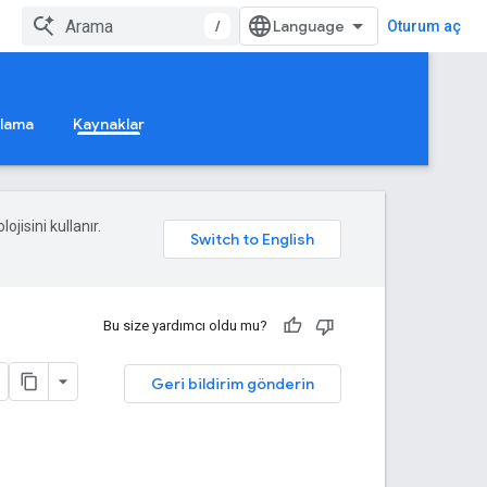
/
Oturum aç
ğlama
Kaynaklar
ojisini kullanır.
Bu size yardımcı oldu mu?
Geri bildirim gönderin