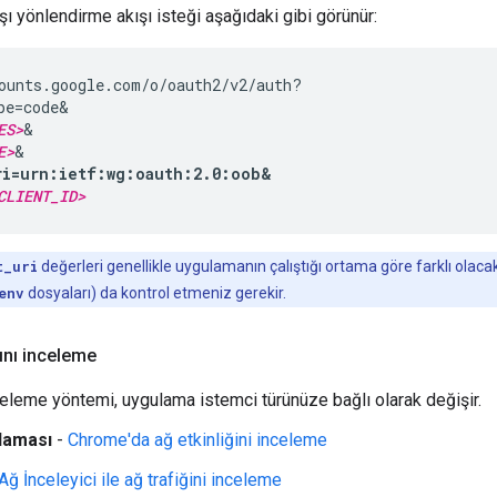
şı yönlendirme akışı isteği aşağıdaki gibi görünür:
ounts.google.com/o/oauth2/v2/auth?

pe=code&

ES>
&

E>
ri=urn:ietf:wg:oauth:2.0:oob&
CLIENT_ID>
t_uri
değerleri genellikle uygulamanın çalıştığı ortama göre farklı ola
env
dosyaları) da kontrol etmeniz gerekir.
ını inceleme
nceleme yöntemi, uygulama istemci türünüze bağlı olarak değişir.
laması
-
Chrome'da ağ etkinliğini inceleme
Ağ İnceleyici ile ağ trafiğini inceleme