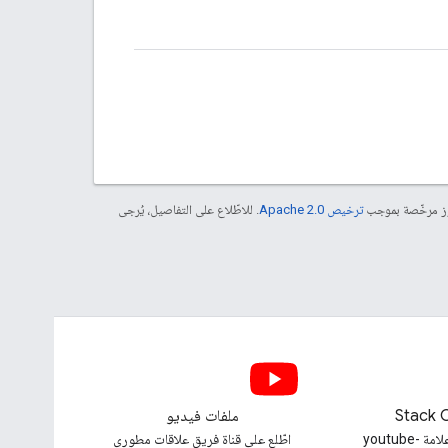
موز مرخّصة بموجب
ترخيص Apache 2.0‏
. للاطّلاع على التفاصيل، يُرجى
Stack 
ملفات فيديو
طرح سؤال ضمن علامة youtube-
اطّلع على قناة فريق علاقات مطوري