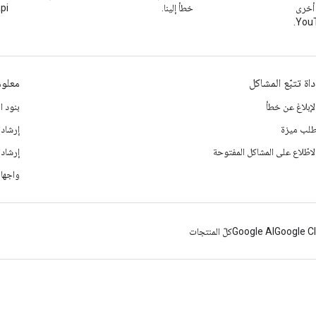
 أخرى
خطأ إلينا.
pi
داة تتبّع المشاكل
معلوم
لإبلاغ عن خطأ
بنود ا
لب ميزة
إرشادا
لاطّلاع على المشاكل المفتوحة
إرشاد
واجهات
Google C
Google AI
كلّ المنتجات