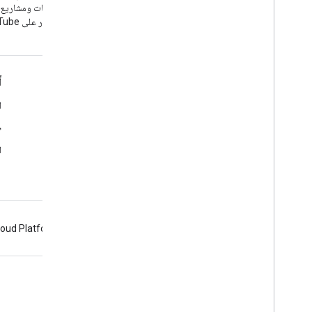
برمجة التطبيقات ومشاريع
مفتوحة المصدر على YouTube.
الأدوات
أ
مستكشف واجهات برمجة التطبيقات الخاصة بـ Google
ا
الإصدار التجريبي من "مشغّل YouTube"
ط
ضبط زر الاشتراك
ا
loud Platform
Firebase
Chrome
Android
البنود
الخصوصية
Manage cookies