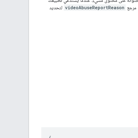
حتوائه على محتوى مسيء. عندما يستدعي تطبيقك
ن مرجع
videoAbuseReportReason
لتحديد
{
