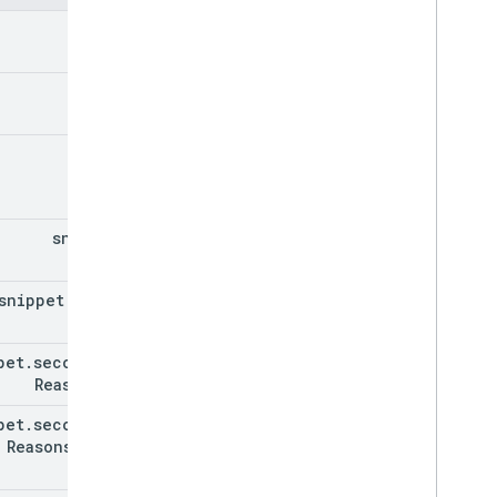
kind
etag
id
snippet
snippet
.
label
pet
.
secondary
Reasons[]
pet
.
secondary
Reasons[]
.
id