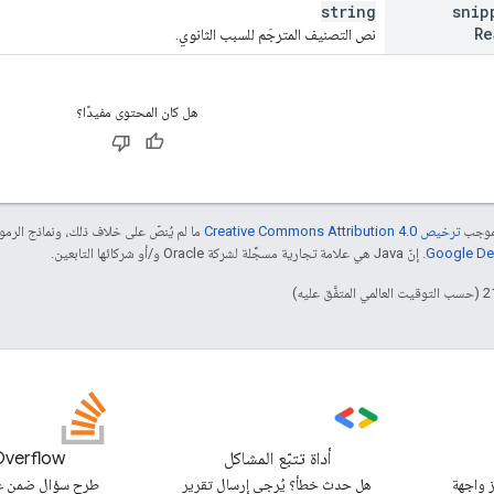
string
snip
Re
نص التصنيف المترجَم للسبب الثانوي.
هل كان المحتوى مفيدًا؟
بموجب
ترخيص Creative Commons Attribution 4.0‏
ما لم يُنصّ على خلاف ذلك، ونماذج الر
. إنّ Java هي علامة تجارية مسجَّلة لشركة Oracle و/أو شركائها التابعين.
أداة تتبّع المشاكل
Overflow
 واجهة
هل حدث خطأ؟ يُرجى إرسال تقرير