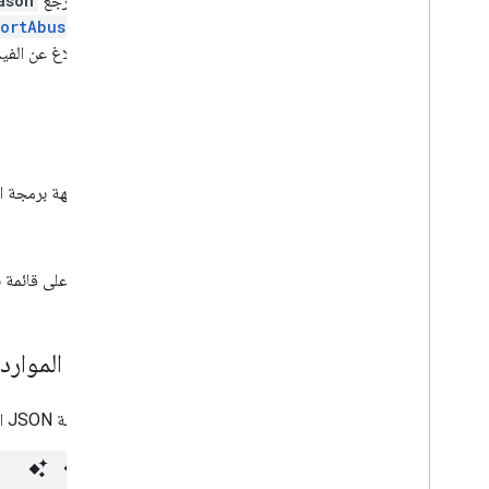
يحتوي مرجع
ason
مستويات الانتساب
طريقة
portAbuse
Playlist
Images
سبب الإبلاغ عن الفيد
عناصر قائمة التشغيل
قوائم التشغيل
البحث
الطُرق
الاشتراكات
الصور المصغّرة
تتيح واجهة برمجة ال
أسباب الإبلاغ عن إساءة استخدام الفيديو
نظرة عامّة
list
قائمة
الحصول على قائمة با
فئات الفيديو
ملفات فيديو
العلامات المائية
تمثيل الموارد
معلمات طلبات البحث القياسية
أخطاء في You
Tube Data API
تعرض بنية JSON التالية تنسيق مورد