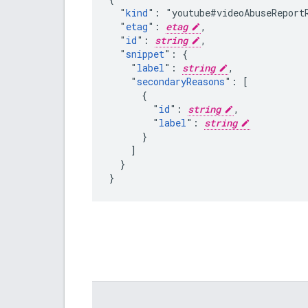
  "
kind
": "youtube#videoAbuseReportR
  "
etag
": 
etag
,

  "
id
": 
string
,

  "
snippet
": {

    "
label
": 
string
,

    "
secondaryReasons
": [

      {

        "
id
": 
string
,

        "
label
": 
string
      }

    ]

  }

}