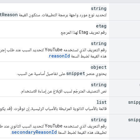
string
t
Reason
لتحديد نوع مورد واجهة برمجة التطبيقات. ستكون القيمة
etag
رقم تعريف Etag لهذا المرجع.
string
رقم التعريف الذي تستخدمه YouTube لتحديد السبب عند طلب إجراء
reason
Id
هذه القيمة لضبط السمة
.
object
snippet
يحتوي عنصر
على تفاصيل أساسية عن السبب.
string
نص التصنيف المترجَم لسبب الإبلاغ عن إساءة الاستخدام.
list
snip
قائمة بالأسباب الثانوية المرتبطة بالأسباب الرئيسية، إن توفّرت. (قد يكون هناك 0 أ
string
snip
رقم التعريف الذي تستخدمه YouTube لتحديد السبب الثانوي عند طلب إجراء
secondary
Reason
Id
تطبيقك هذه القيمة لضبط السمة
.