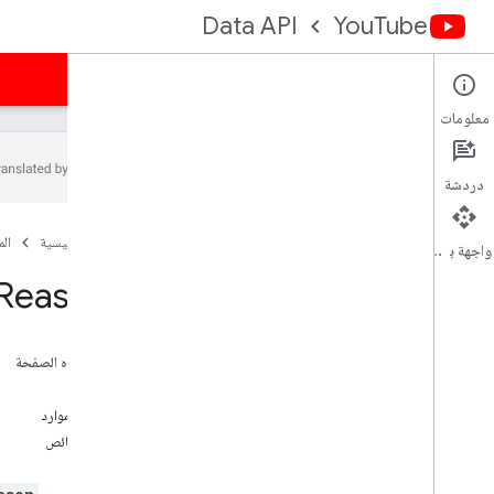
Data API
YouTube
الصفحة الرئيسية
الأدلة
المرجع
نماذج
الدعم
معلومات
دردشة
نظرة عامة
الصفحة الرئيسية
ال
أنشطة
واجهة برمجة التطبيقات
الشرح
Reasons
إعلانات البانر للقناة
القنوات
أقسام القناة
على هذه الصفحة
التعليقات
الطُرق
سلاسل التعليقات
تمثيل الموارد
i18nاللغات
الخصائص
مناطق i18n
المشتركون الداعمون