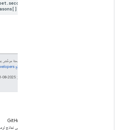
pet
.
secondary
asons[]
.
label
إنّ محتوى هذه الصفحة مرخّص 
مراجعة
سياسات موقع Google Developers‏
تاريخ التعديل الأخير: 2025-08-21 (حسب التوقيت العالمي المتفَّق عليه)
المدونة
GitHub
آخر الأخبار على مدوّنة YouTube
يمكنك العثور على نماذج لرمز