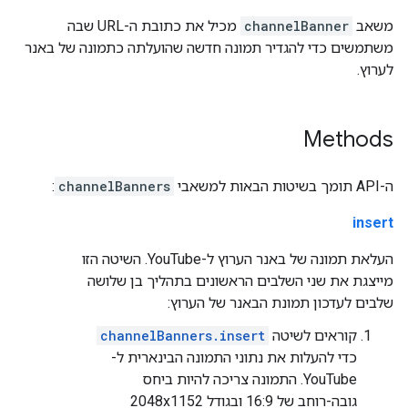
משאב
channelBanner
מכיל את כתובת ה-URL שבה
משתמשים כדי להגדיר תמונה חדשה שהועלתה כתמונה של באנר
לערוץ.
Methods
ה-API תומך בשיטות הבאות למשאבי
channelBanners
:
insert
העלאת תמונה של באנר הערוץ ל-YouTube. השיטה הזו
מייצגת את שני השלבים הראשונים בתהליך בן שלושה
שלבים לעדכון תמונת הבאנר של הערוץ:
קוראים לשיטה
channelBanners.insert
כדי להעלות את נתוני התמונה הבינארית ל-
YouTube. התמונה צריכה להיות ביחס
גובה-רוחב של 16:9 ובגודל ‎2048x1152