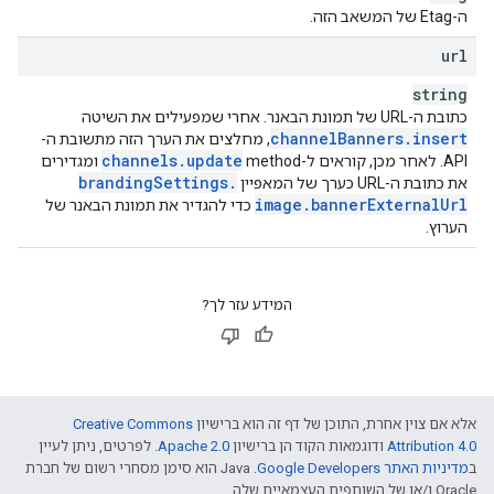
ה-Etag של המשאב הזה.
url
string
כתובת ה-URL של תמונת הבאנר. אחרי שמפעילים את השיטה
channel
Banners
.
insert
, מחלצים את הערך הזה מתשובת ה-
channels
.
update
API. לאחר מכן, קוראים ל-method‏
ומגדירים
branding
Settings
.
את כתובת ה-URL כערך של המאפיין
image
.
banner
External
Url
כדי להגדיר את תמונת הבאנר של
הערוץ.
המידע עזר לך?
אלא אם צוין אחרת, התוכן של דף זה הוא ברישיון
Creative Commons
Attribution 4.0
ודוגמאות הקוד הן ברישיון
Apache 2.0
. לפרטים, ניתן לעיין
ב
מדיניות האתר Google Developers‏
.‏ Java הוא סימן מסחרי רשום של חברת
Oracle ו/או של השותפים העצמאיים שלה.