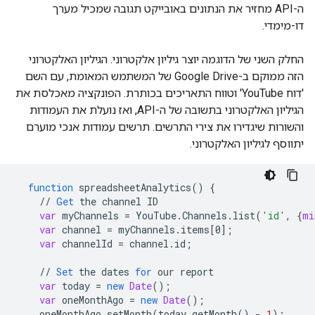
ה-API מחזיר את הנתונים באובייקט תגובה שמכיל מערך
דו-מימדי.
החלק השני של הדוגמה יוצר גיליון אלקטרוני. הגיליון האלקטרוני
הזה ממוקם ב-Google Drive של המשתמש המאומת, עם השם
'דוח YouTube' וטווח התאריכים בכותרת. הפונקציה מאכלסת את
הגיליון האלקטרוני בתשובה של ה-API, ואז נועלת את העמודות
והשורות שיגדירו את צירי התרשים. תרשים עמודות אנכי מוערם
יתווסף לגיליון האלקטרוני.
function
spreadsheetAnalytics
()
{
//
Get
the
channel
ID
var
myChannels
=
YouTube
.
Channels
.
list
(
'id'
,
{
mi
var
channel
=
myChannels
.
items
[
0
]
;
var
channelId
=
channel
.
id
;
//
Set
the
dates
for
our
report
var
today
=
new
Date
();
var
oneMonthAgo
=
new
Date
();
oneMonthAgo
.
setMonth
(
today
.
getMonth
()
-
1
);