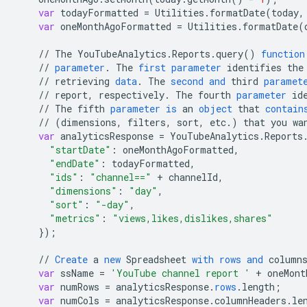
var
todayFormatted
=
Utilities
.
formatDate
(
today
,
var
oneMonthAgoFormatted
=
Utilities
.
formatDate
(
//
The
YouTubeAnalytics
.
Reports
.
query
()
function
//
parameter
.
The
first
parameter
identifies
the
//
retrieving
data
.
The
second
and
third
paramet
//
report
,
respectively
.
The
fourth
parameter
id
//
The
fifth
parameter
is
an
object
that
contain
//
(
dimensions
,
filters
,
sort
,
etc
.)
that
you
wa
var
analyticsResponse
=
YouTubeAnalytics
.
Reports
"startDate"
:
oneMonthAgoFormatted
,
"endDate"
:
todayFormatted
,
"ids"
:
"channel=="
+
channelId
,
"dimensions"
:
"day"
,
"sort"
:
"-day"
,
"metrics"
:
"views,likes,dislikes,shares"
}
);
//
Create
a
new
Spreadsheet
with
rows
and
column
var
ssName
=
'YouTube channel report '
+
oneMont
var
numRows
=
analyticsResponse
.
rows
.
length
;
var
numCols
=
analyticsResponse
.
columnHeaders
.
le