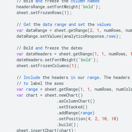
//
Bold
and
freeze
the
column
names
headersRange
.
setFontWeight
(
'bold'
);
sheet
.
setFrozenRows
(
1
);
//
Get
the
data
range
and
set
the
values
var
dataRange
=
sheet
.
getRange
(
2
,
1
,
numRows
,
nu
dataRange
.
setValues
(
analyticsResponse
.
rows
);
//
Bold
and
freeze
the
dates
var
dateHeaders
=
sheet
.
getRange
(
1
,
1
,
numRows
,
dateHeaders
.
setFontWeight
(
'bold'
);
sheet
.
setFrozenColumns
(
1
);
//
Include
the
headers
in
our
range
.
The
headers
//
to
label
the
axes
var
range
=
sheet
.
getRange
(
1
,
1
,
numRows
,
numCol
var
chart
=
sheet
.
newChart
()
.
asColumnChart
()
.
setStacked
()
.
addRange
(
range
)
.
setPosition
(
4
,
2
,
10
,
10
)
.
build
();
sheet
.
insertChart
(
chart
);