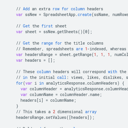
//
Add
an
extra
row
for
column
headers
var
ssNew
=
SpreadsheetApp
.
create
(
ssName
,
numRow
//
Get
the
first
sheet
var
sheet
=
ssNew
.
getSheets
()
[
0
]
;
//
Get
the
range
for
the
title
columns
//
Remember
,
spreadsheets
are
1
-
indexed
,
whereas
var
headersRange
=
sheet
.
getRange
(
1
,
1
,
1
,
numCo
var
headers
=
[]
;
//
These
column
headers
will
correspond
with
the
//
in
the
initial
call
:
views
,
likes
,
dislikes
,
for
(
var
i
in
analyticsResponse
.
columnHeaders
)
{
var
columnHeader
=
analyticsResponse
.
columnHea
var
columnName
=
columnHeader
.
name
;
headers
[
i
]
=
columnName
;
}
//
This
takes
a
2
dimensional
array
headersRange
.
setValues
(
[
headers
]
);