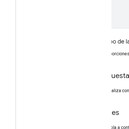
Cuerpo de la
No proporciones
Respuest
Si se realiza c
Errores
En la tabla a co