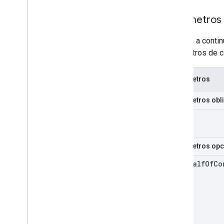
Parámetros
La tabla a cont
parámetros de c
Parámetros
Parámetros obli
id
Parámetros opc
on
Behalf
Of
Co