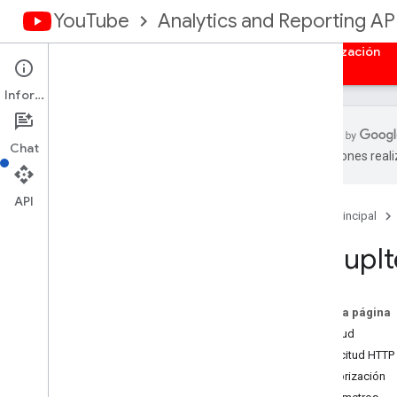
YouTube
Analytics and Reporting AP
Página principal
Descripción general
Autorización
Información
Chat
traducciones real
API de You
Tube Analytics
API
Página principal
Modelo de datos
Descripción general
Group
I
Dimensiones
Métricas
Informes de canales
En esta página
Informes de propietario del contenido
Solicitud
Solicitud HTTP
Guías
Autorización
Solicitudes de muestra