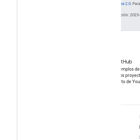
la
licencia Apache 2.0
. Par
Última actualización: 2025
Blog
GitHub
Las últimas noticias del blog
Encuentra ejemplos de
de YouTube
de API y otros proyec
código abierto de Yo
Herramientas
Explorador de APIs de Google
Demostración del reproductor de YouTube