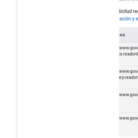
Esta solicitud r
autenticación y 
Permisos
https://www.goo
analytics.readon
https://www.goog
monetary.readon
https://www.goo
https://www.goo