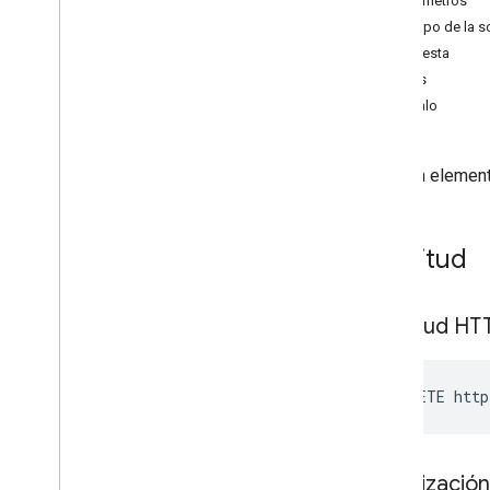
Parámetros
Cuerpo de la so
Referencia de la API
Respuesta
Descripción general
Errores
informes
.
query
Pruébalo
Grupos
Elementos del grupo
Quita un element
Descripción general
list
insert
Solicitud
delete
Historial de revisión
Solicitud HT
DELETE http
Autorización