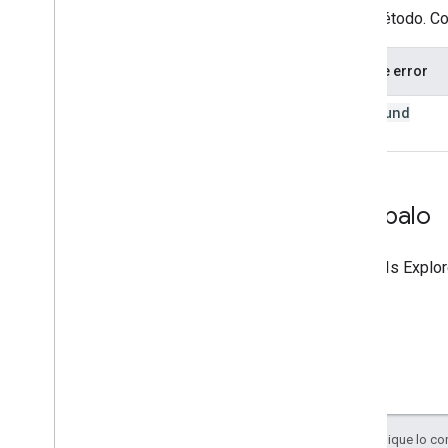
este método. Co
Tipo de error
not
Found
(404)
Pruébalo
Usa
APIs Explor
Salvo que se indique lo con