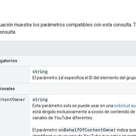
inuación muestra los parámetros compatibles con esta consulta
onsulta.
gatorios
string
id
El parámetro
especifica el ID del elemento del gru
ionales
ntent
Owner
string
Este parámetro solo se puede usar en una
solicitud a
está dirigido exclusivamente a socios de contenido 
canales de YouTube diferentes.
on
Behalf
Of
Content
Owner
El parámetro
indica que
identifican a un usuario de YouTube que actúa en nomb