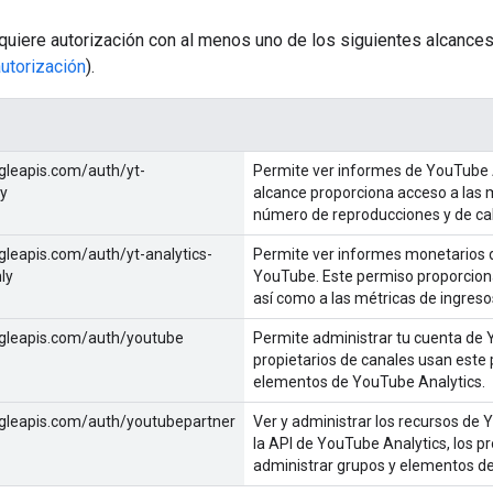
equiere autorización con al menos uno de los siguientes alcances
autorización
).
gleapis.com/auth/yt-
Permite ver informes de YouTube 
ly
alcance proporciona acceso a las m
número de reproducciones y de cal
leapis.com/auth/yt-analytics-
Permite ver informes monetarios 
ly
YouTube. Este permiso proporciona 
así como a las métricas de ingreso
gleapis.com/auth/youtube
Permite administrar tu cuenta de 
propietarios de canales usan este 
elementos de YouTube Analytics.
gleapis.com/auth/youtubepartner
Ver y administrar los recursos de
la API de YouTube Analytics, los p
administrar grupos y elementos d