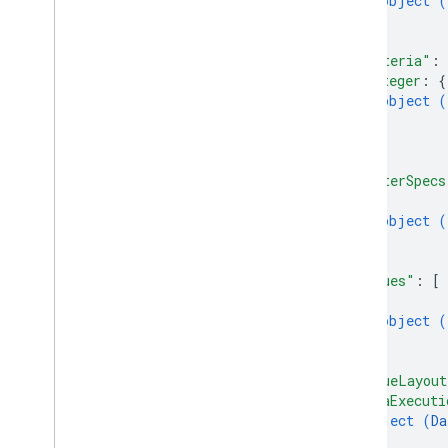
object (
Update
Values
Response
}
Value
Input
Option
]
,
Value
Render
Option
"criteria"
: 
integer
: 
{
客户端库
object (
查询参数
}
,
用量限额
...
}
,
"filterSpecs
{
object (
}
]
,
"values"
: 
[
{
object (
}
]
,
"valueLayout
"dataExecuti
object (
Da
}
,