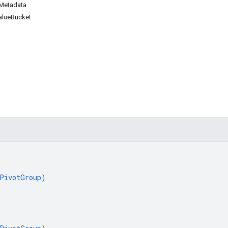
Metadata
alueBucket
e
PivotGroup
)
[