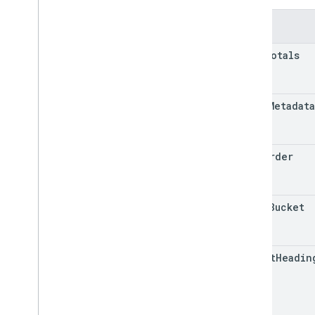
字段
show
Totals
value
Metadat
sort
Order
value
Bucket
repeat
Headin