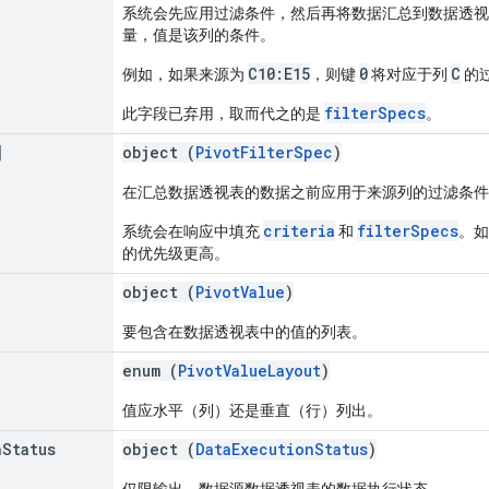
系统会先应用过滤条件，然后再将数据汇总到数据透视
量，值是该列的条件。
C10:E15
0
C
例如，如果来源为
，则键
将对应于列
的
filterSpecs
此字段已弃用，取而代之的是
。
]
object (
PivotFilterSpec
)
在汇总数据透视表的数据之前应用于来源列的过滤条件
criteria
filterSpecs
系统会在响应中填充
和
。如
的优先级更高。
object (
PivotValue
)
要包含在数据透视表中的值的列表。
enum (
PivotValueLayout
)
值应水平（列）还是垂直（行）列出。
n
Status
object (
DataExecutionStatus
)
仅限输出。数据源数据透视表的数据执行状态。