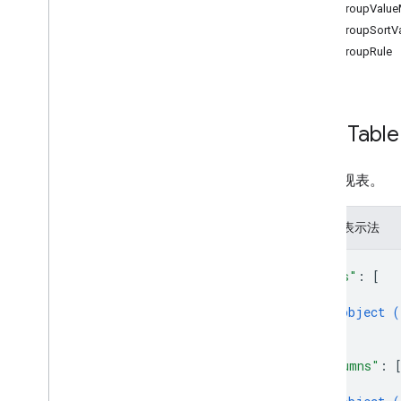
PivotGroupValue
Cells
PivotGroupSortV
数据透视表
PivotGroupRule
图表
其他
batch
Update
create
Pivot
Tabl
get
get
By
Data
Filter
数据透视表。
spreadsheets
.
developer
Metadata
电子表格
JSON 表示法
电子表格值
{
类型
"rows"
: 
[
Data
Filter
{
日期
/
时间选项
object (
尺寸
}
维度范围
]
,
"columns"
: 
Error
Code
{
Error
Details