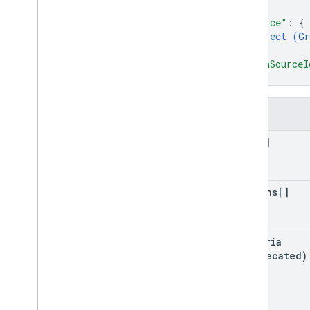
"source"
: 
{
object (
Gr
}
,
"dataSourceI
}
字段
rows[]
columns[]
criteria
(deprecated)