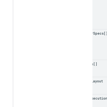
filter
Specs[
values[]
value
Layout
data
Executio