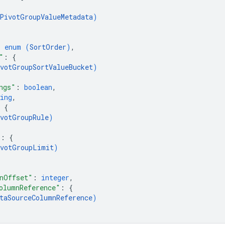
PivotGroupValueMetadata
)
: 
enum (
SortOrder
)
,
"
: 
{
votGroupSortValueBucket
)
ngs"
: 
boolean
,
ing
,
 
{
votGroupRule
)
"
: 
{
votGroupLimit
)
nOffset"
: 
integer
,
olumnReference"
: 
{
taSourceColumnReference
)