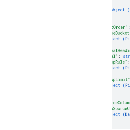
{
object (
}
]
,
"sortOrder"
"valueBucket
object (
Pi
}
,
"repeatHeadi
"label"
: 
str
"groupRule"
:
object (
Pi
}
,
"groupLimit
object (
Pi
}
,
"sourceColum
"dataSourceC
object (
Da
}
}