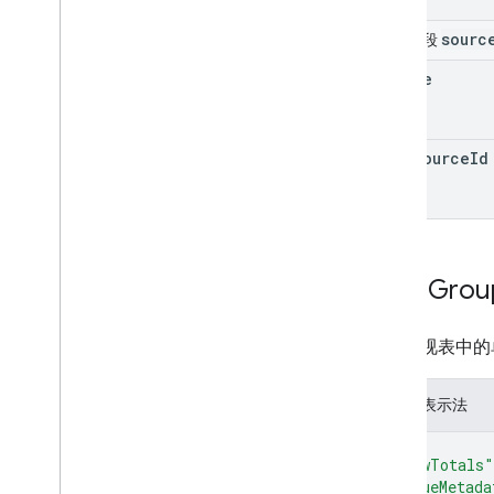
sourc
联合字段
source
data
Source
Id
Pivot
Gro
数据透视表中的
JSON 表示法
{
"showTotals"
"valueMetada