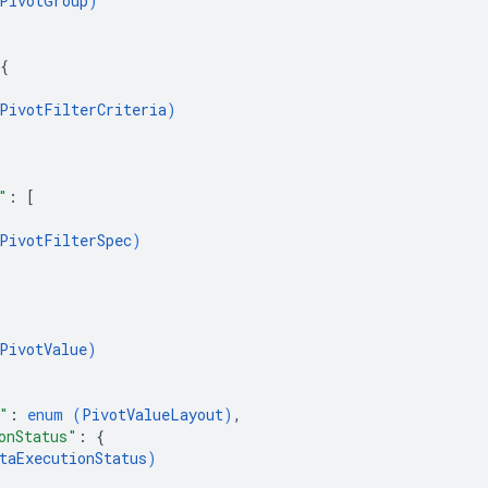
PivotGroup
)
{
PivotFilterCriteria
)
"
: 
[
PivotFilterSpec
)
PivotValue
)
"
: 
enum (
PivotValueLayout
)
,
onStatus"
: 
{
taExecutionStatus
)