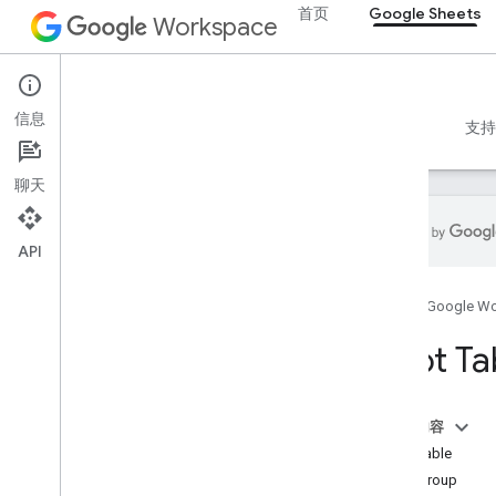
首页
Google Sheets
Workspace
Google Sheets
信息
概览
指南
参考文档
MCP 服务器
示例
支持
聊天
API
Sheets API
首页
Google W
v4
概览
Pivot Ta
REST 资源
电子表格
本页内容
概览
PivotTable
电子表格
PivotGroup
表格