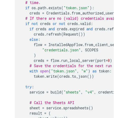
# time.
if
os
.
path
.
exists
(
"token.json"
):
creds
=
Credentials
.
from_authorized_user_
# If there are no (valid) credentials avail
if
not
creds
or
not
creds
.
valid
:
if
creds
and
creds
.
expired
and
creds
.
refre
creds
.
refresh
(
Request
())
else
:
flow
=
InstalledAppFlow
.
from_client_sec
"credentials.json"
,
SCOPES
)
creds
=
flow
.
run_local_server
(
port
=
0
)
# Save the credentials for the next run
with
open
(
"token.json"
,
"w"
)
as
token
:
token
.
write
(
creds
.
to_json
())
try
:
service
=
build
(
"sheets"
,
"v4"
,
credentia
# Call the Sheets API
sheet
=
service
.
spreadsheets
()
result
=
(