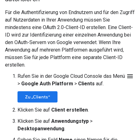
Für die Authentifizierung von Endnutzern und für den Zugriff
auf Nutzerdaten in Ihrer Anwendung müssen Sie
mindestens eine OAuth 2.0-Client-ID erstellen. Eine Client-
ID wird zur Identifizierung einer einzelnen Anwendung bei
den OAuth-Servern von Google verwendet. Wenn Ihre
Anwendung auf mehreren Plattformen ausgeführt wird,
müssen Sie für jede Plattform eine separate Client-ID
erstellen.
menu
Rufen Sie in der Google Cloud Console das Menü
>
Google Auth Platform
>
Clients
auf.
Zu „Clients“
Klicken Sie auf
Client erstellen
.
Klicken Sie auf
Anwendungstyp
>
Desktopanwendung
.
Geben Sie im Feld
Name
einen Namen für die