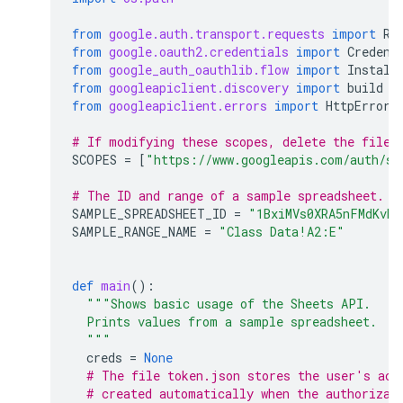
from
google.auth.transport.requests
import
Re
from
google.oauth2.credentials
import
Credent
from
google_auth_oauthlib.flow
import
Install
from
googleapiclient.discovery
import
build
from
googleapiclient.errors
import
HttpError
# If modifying these scopes, delete the file 
SCOPES
=
[
"https://www.googleapis.com/auth/sp
# The ID and range of a sample spreadsheet.
SAMPLE_SPREADSHEET_ID
=
"1BxiMVs0XRA5nFMdKvBd
SAMPLE_RANGE_NAME
=
"Class Data!A2:E"
def
main
():
"""Shows basic usage of the Sheets API.
  Prints values from a sample spreadsheet.
  """
creds
=
None
# The file token.json stores the user's acc
# created automatically when the authorizat