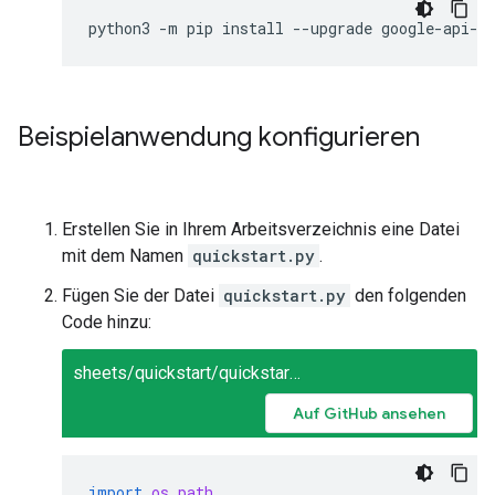
python3
-
m
pip
install
--
upgrade
google
-
api
-
p
Beispielanwendung konfigurieren
Erstellen Sie in Ihrem Arbeitsverzeichnis eine Datei
mit dem Namen
quickstart.py
.
Fügen Sie der Datei
quickstart.py
den folgenden
Code hinzu:
sheets/quickstart/quickstart.py
Auf GitHub ansehen
import
os.path