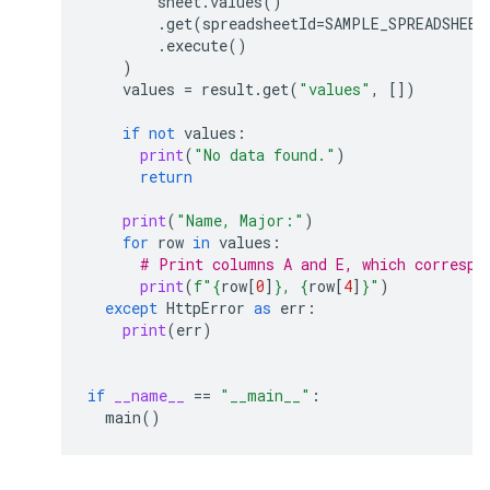
sheet
.
values
()
.
get
(
spreadsheetId
=
SAMPLE_SPREADSHEET
.
execute
()
)
values
=
result
.
get
(
"values"
,
[])
if
not
values
:
print
(
"No data found."
)
return
print
(
"Name, Major:"
)
for
row
in
values
:
# Print columns A and E, which correspo
print
(
f
"
{
row
[
0
]
}
, 
{
row
[
4
]
}
"
)
except
HttpError
as
err
:
print
(
err
)
if
__name__
==
"__main__"
:
main
()