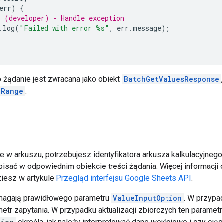
err
)
{
 (developer) - Handle exception
.
log
(
"Failed with error %s"
,
err
.
message
);
 żądanie jest zwracana jako obiekt
BatchGetValuesResponse
eRange
.
 w arkuszu, potrzebujesz identyfikatora arkusza kalkulacyjnego
isać w odpowiednim obiekcie treści żądania. Więcej informacji o
ziesz w artykule
Przegląd interfejsu Google Sheets API
.
ymagają prawidłowego parametru
ValueInputOption
. W przypad
tr zapytania. W przypadku aktualizacji zbiorczych ten parametr
tion
określa, jak należy interpretować dane wejściowe i czy cią