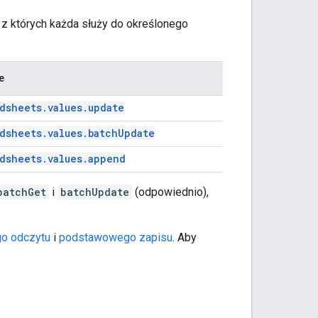
 z których każda służy do określonego
e
dsheets.values.update
dsheets.values.batchUpdate
dsheets.values.append
batchGet
i
batchUpdate
(odpowiednio),
o odczytu
i
podstawowego zapisu
. Aby