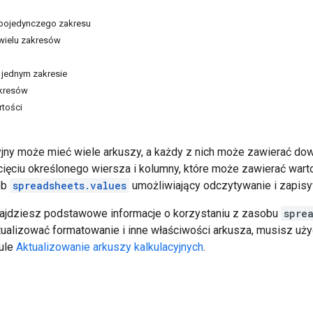
pojedynczego zakresu
wielu zakresów
 jednym zakresie
akresów
rtości
yjny może mieć wiele arkuszy, a każdy z nich może zawierać dow
cięciu określonego wiersza i kolumny, które może zawierać wart
ób
spreadsheets.values
umożliwiający odczytywanie i zapisy
znajdziesz podstawowe informacje o korzystaniu z zasobu
spre
tualizować formatowanie i inne właściwości arkusza, musisz u
kule
Aktualizowanie arkuszy kalkulacyjnych
.