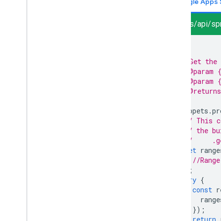
Google Apps 
sheets/api/sp
/**
 * Get the 
 * @param {
 * @param {
 * @returns
 */
Snippets
.
pr
// This c
// the bu
//     .g
let
range
//Range
];
try
{
const
r
range
});
return