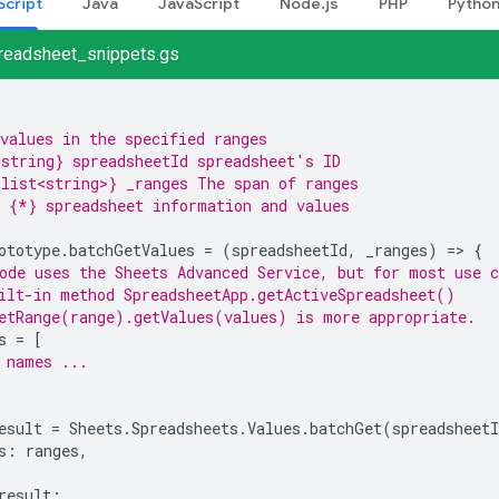
Script
Java
JavaScript
Node.js
PHP
Pytho
readsheet_snippets.gs
values in the specified ranges
string} spreadsheetId spreadsheet's ID
list<string>} _ranges The span of ranges
 {*} spreadsheet information and values
ototype
.
batchGetValues
=
(
spreadsheetId
,
_ranges
)
=
>
{
ode uses the Sheets Advanced Service, but for most use c
ilt-in method SpreadsheetApp.getActiveSpreadsheet()
etRange(range).getValues(values) is more appropriate.
s
=
[
 names ...
esult
=
Sheets
.
Spreadsheets
.
Values
.
batchGet
(
spreadsheetI
s
:
ranges
,
result
;