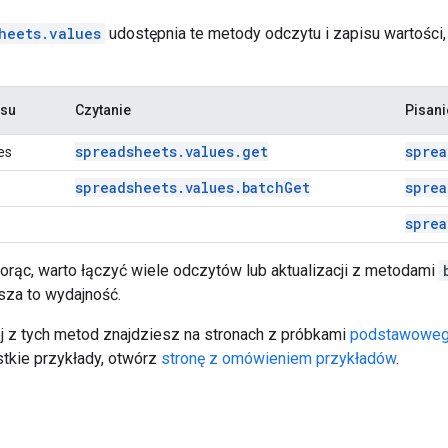
heets.values
udostępnia te metody odczytu i zapisu wartości,
esu
Czytanie
Pisani
spreadsheets.values.get
sprea
es
spreadsheets.values.batchGet
sprea
sprea
iorąc, warto łączyć wiele odczytów lub aktualizacji z metodami
za to wydajność.
j z tych metod znajdziesz na stronach z próbkami
podstawoweg
kie przykłady, otwórz
stronę z omówieniem przykładów
.