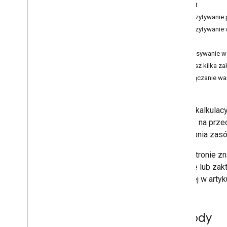
Odczyt
Elementy inteligentne
Odczytywanie 
Zarządzanie komentarzami
Odczytywanie 
Tabele
Zapis
Tabele przestawne
Zapisywanie w
Formatowanie warunkowe
Wpisz kilka z
Filtruj dane
Dołączanie wa
Połączone arkusze
Używanie masek pól
Użyj Wykresów Google
Arkusz kalkulac
Migracja z Arkuszy API w wersji 3
miejsce na prze
udostępnia zas
Sprawdzone metody
Na tej stronie 
Rozwiązywanie problemów
wiersze lub zak
opisanej w arty
Rozszerzanie i automatyzacja
Dodatki
Apps Script
Metody