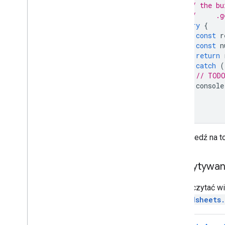
// the bu
//     .g
try
{
const
r
const
n
return
}
catch
(
// TODO
console
}
};
Odpowiedź na to
Odczytywani
Aby odczytać wi
spreadsheets