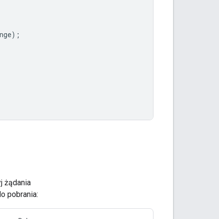
nge
);
j żądania
do pobrania: