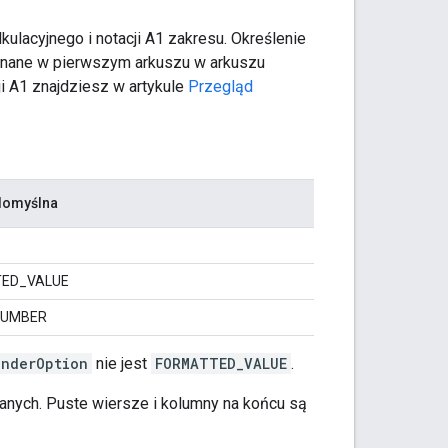
kulacyjnego i notacji A1 zakresu. Określenie
konane w pierwszym arkuszu w arkuszu
cji A1 znajdziesz w artykule
Przegląd
domyślna
ED_VALUE
NUMBER
enderOption
nie jest
FORMATTED_VALUE
.
danych. Puste wiersze i kolumny na końcu są