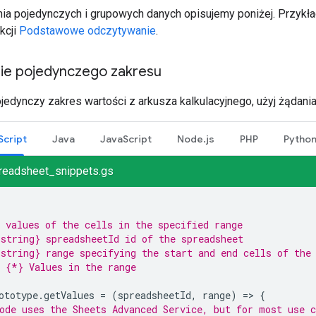
ia pojedynczych i grupowych danych opisujemy poniżej. Przykł
kcji
Podstawowe odczytywanie
.
e pojedynczego zakresu
jedynczy zakres wartości z arkusza kalkulacyjnego, użyj żądani
Script
Java
JavaScript
Node.js
PHP
Pytho
readsheet_snippets.gs
 values of the cells in the specified range
string} spreadsheetId id of the spreadsheet
string} range specifying the start and end cells of the
 {*} Values in the range
ototype
.
getValues
=
(
spreadsheetId
,
range
)
=
>
{
ode uses the Sheets Advanced Service, but for most use c