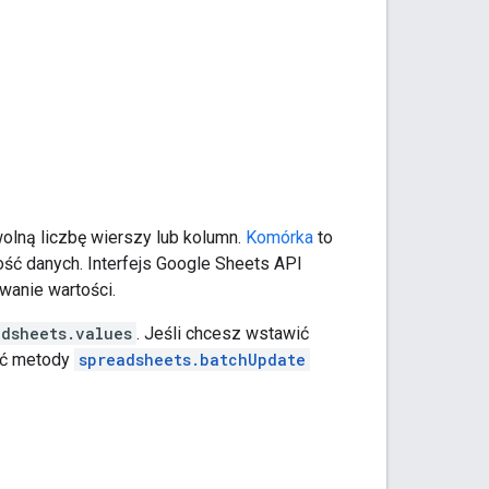
olną liczbę wierszy lub kolumn.
Komórka
to
ość danych. Interfejs Google Sheets API
wanie wartości.
adsheets.values
. Jeśli chcesz wstawić
żyć metody
spreadsheets.batchUpdate