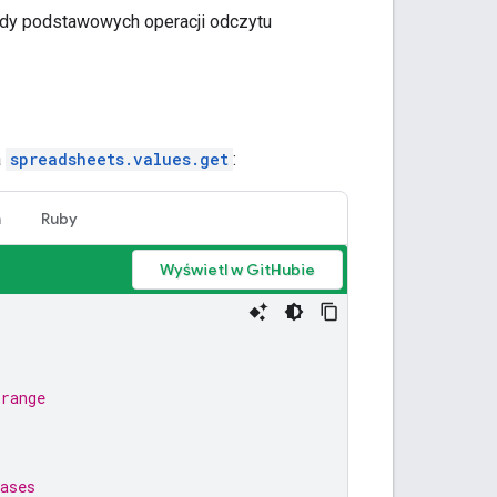
ady podstawowych operacji odczytu
a
spreadsheets.values.get
:
n
Ruby
Wyświetl w GitHubie
 range
ases