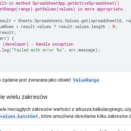
ilt-in method SpreadsheetApp.getActiveSpreadsheet()
etRange(range).getValues(values) is more appropriate.
esult
=
Sheets
.
Spreadsheets
.
Values
.
get
(
spreadsheetId
,
ra
umRows
=
result
.
values
?
result
.
values
.
length
:
0
;
result
;
err
)
{
 (developer) - Handle exception
.
log
(
"Failed with error %s"
,
err
.
message
);
 żądanie jest zwracana jako obiekt
ValueRange
.
e wielu zakresów
ele nieciągłych zakresów wartości z arkusza kalkulacyjnego, uży
.values.batchGet
, które umożliwia określenie kilku zakresów 