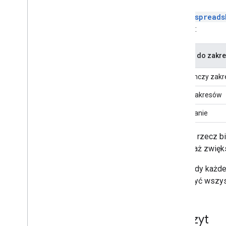
Zasób
spreads
zadania:
Dostęp do zakr
Pojedynczy zakr
Wiele zakresów
Dołączanie
Ogólnie rzecz b
ponieważ zwięks
Przykłady każde
zobaczyć wszyst
Odczyt