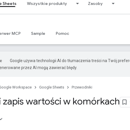
e Sheets
Wszystkie produkty
Zasoby
erwer MCP
Sample
Pomoc
Google używa technologii AI do tłumaczenia treści na Twój prefe
nerowane przez AI mogą zawierać błędy.
Google Workspace
Google Sheets
Przewodniki
i zapis wartości w komórkach