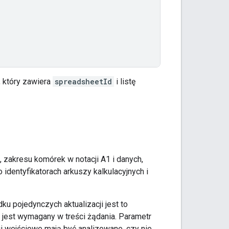
, który zawiera
spreadsheetId
i listę
, zakresu komórek w notacji A1 i danych,
 identyfikatorach arkuszy kalkulacyjnych i
ku pojedynczych aktualizacji jest to
 jest wymagany w treści żądania. Parametr
gi wejściowe mają być analizowane, czy nie.