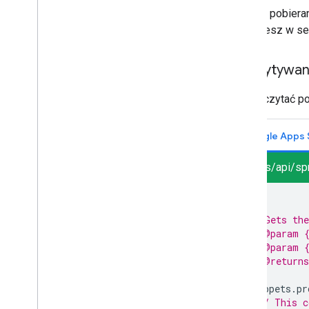
Metody pobieran
znajdziesz w se
Odczytywani
Aby odczytać po
Google Apps 
sheets/api/sp
/**
 * Gets the
 * @param {
 * @param {
 * @returns
 */
Snippets
.
pr
// This c