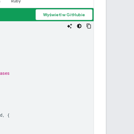
n
Ruby
Wyświetl w GitHubie
ases
d
,
{