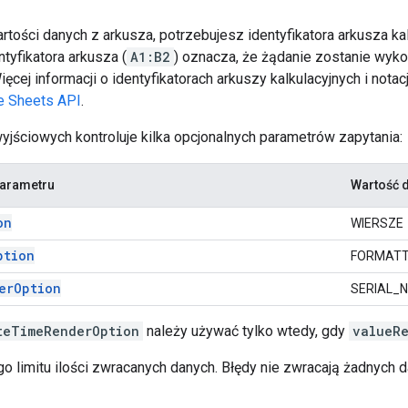
tości danych z arkusza, potrzebujesz identyfikatora arkusza kal
tyfikatora arkusza (
A1:B2
) oznacza, że żądanie zostanie wy
ięcej informacji o identyfikatorach arkuszy kalkulacyjnych i nota
le Sheets API
.
yjściowych kontroluje kilka opcjonalnych parametrów zapytania:
arametru
Wartość 
on
WIERSZE
ption
FORMATT
erOption
SERIAL_
teTimeRenderOption
należy używać tylko wtedy, gdy
valueR
o limitu ilości zwracanych danych. Błędy nie zwracają żadnych 