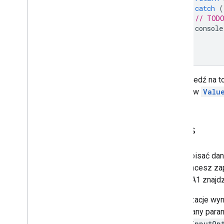
}
catch
(
// TODO
console
}
};
Odpowiedź na to
obiektów
Valu
Zapis
Aby zapisać dane
które chcesz zap
notacji A1 znajd
Aktualizacje w
wymagany parame
ValueInputOp