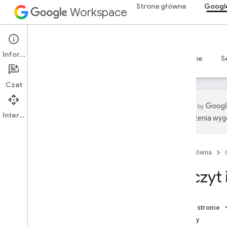
Strona główna
Googl
Workspace
Google Sheets
Informacje
Przegląd
Przewodniki
Materiały referencyjne
S
Czat
Interfejs API
Tłumaczenia wyge
Sheets API
Przegląd
Strona główna
Rozpocznij
Odczyt 
Tworzenie arkuszy kalkulacyjnych i
zarządzanie nimi
Odczyt i zapis wartości komórek
Na tej stronie
Zaktualizuj arkusze kalkulacyjne
Metody
Formaty daty i liczb