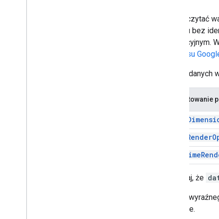
Aby odczytać war
zakresu bez iden
kalkulacyjnym. W
interfejsu Goog
Format danych w
Formatowanie p
majorDimensi
valueRenderO
dateTimeRend
Pamiętaj, że
da
Nie ma wyraźneg
pomijane.