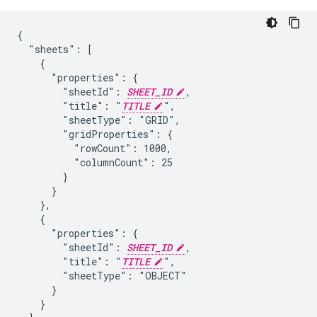
{

  "sheets": [

    {

      "properties": {

        "sheetId": 
SHEET_ID
,

        "title": "
TITLE
",

        "sheetType": "GRID",

        "gridProperties": {

          "rowCount": 1000,

          "columnCount": 25

        }

      }

    },

    {

      "properties": {

        "sheetId": 
SHEET_ID
,

        "title": "
TITLE
",

        "sheetType": "OBJECT"

      }

    }
