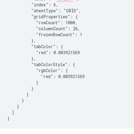
          "index": 6,

          "sheetType": "GRID",

          "gridProperties": {

            "rowCount": 1000,

            "columnCount": 26,

            "frozenRowCount": 1

          },

          "tabColor": {

            "red": 0.003921569

          },

          "tabColorStyle": {

            "rgbColor": {

              "red": 0.003921569

            }

          }

        }

      }

    }

  ]

}