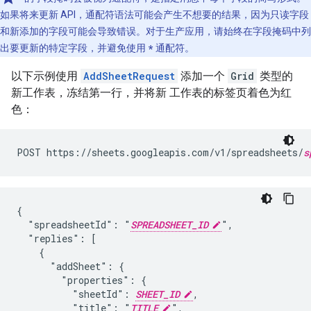
如果将来更新 API，通配符语法可能会产生不想要的结果，因为只读字段
和新添加的字段可能会导致错误。对于生产应用，请始终在字段掩码中列
出要更新的特定字段，并避免使用
*
通配符。
以下示例使用
AddSheetRequest
添加一个
Grid
类型的
新工作表，冻结第一行，并将新 工作表的标签页着色为红
色：
POST https://sheets.googleapis.com/v1/spreadsheets/
s
{

  "spreadsheetId": "
SPREADSHEET_ID
",

  "replies": [

    {

      "addSheet": {

        "properties": {

          "sheetId": 
SHEET_ID
,

          "title": "
TITLE
",
