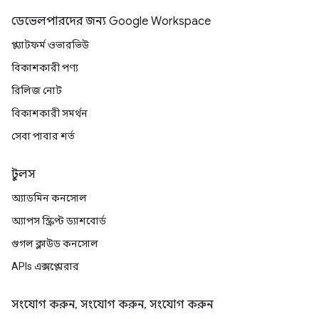
ডেভেলপারদের জন্য Google Workspace
প্ল্যাটফর্ম ওভারভিউ
বিকাশকারী পণ্য
রিলিজ নোট
বিকাশকারী সমর্থন
সেবা পাবার শর্ত
টুলস
অ্যাডমিন কনসোল
অ্যাপস স্ক্রিপ্ট ড্যাশবোর্ড
গুগল ক্লাউড কনসোল
APIs এক্সপ্লোরার
সংযোগ করুন, সংযোগ করুন, সংযোগ করুন