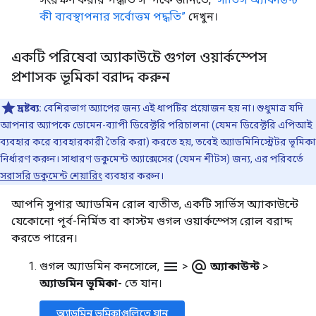
কী ব্যবস্থাপনার সর্বোত্তম পদ্ধতি”
দেখুন।
একটি পরিষেবা অ্যাকাউন্টে গুগল ওয়ার্কস্পেস
প্রশাসক ভূমিকা বরাদ্দ করুন
দ্রষ্টব্য:
বেশিরভাগ অ্যাপের জন্য এই ধাপটির প্রয়োজন হয় না। শুধুমাত্র যদি
আপনার অ্যাপকে ডোমেন-ব্যাপী ডিরেক্টরি পরিচালনা (যেমন ডিরেক্টরি এপিআই
ব্যবহার করে ব্যবহারকারী তৈরি করা) করতে হয়, তবেই অ্যাডমিনিস্ট্রেটর ভূমিকা
নির্ধারণ করুন। সাধারণ ডকুমেন্ট অ্যাক্সেসের (যেমন শীটস) জন্য, এর পরিবর্তে
সরাসরি ডকুমেন্ট শেয়ারিং
ব্যবহার করুন।
আপনি সুপার অ্যাডমিন রোল ব্যতীত, একটি সার্ভিস অ্যাকাউন্টে
যেকোনো পূর্ব-নির্মিত বা কাস্টম গুগল ওয়ার্কস্পেস রোল বরাদ্দ
করতে পারেন।
menu
alternate_email
গুগল অ্যাডমিন কনসোলে,
>
অ্যাকাউন্ট
>
অ্যাডমিন ভূমিকা-
তে যান।
অ্যাডমিন ভূমিকাগুলিতে যান