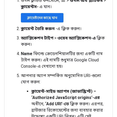
গুগল ক্লাউড কনসোলে,
>
গুগল অথ প্ল্যাটফর্ম
>
menu
ক্লায়েন্টস-
এ যান।
ক্লায়েন্টদের কাছে যান
ক্লায়েন্ট তৈরি করুন
-এ ক্লিক করুন।
অ্যাপ্লিকেশন টাইপ
>
ওয়েব অ্যাপ্লিকেশন-এ
ক্লিক
করুন।
Name
ফিল্ডে ক্রেডেনশিয়ালটির জন্য একটি নাম
টাইপ করুন। এই নামটি শুধুমাত্র Google Cloud
Console-এ দেখানো হয়।
আপনার অ্যাপ সম্পর্কিত অনুমোদিত URI-গুলো
যোগ করুন:
ক্লায়েন্ট-সাইড অ্যাপস (জাভাস্ক্রিপ্ট) –
‘Authorized JavaScript origins’-এর
অধীনে,
‘Add URI’-তে
ক্লিক করুন। এরপর,
ব্রাউজার রিকোয়েস্টের জন্য ব্যবহার করার
উদ্দেশ্যে একটি URI লিখুন। এটি সেই