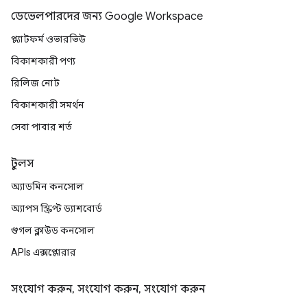
ডেভেলপারদের জন্য Google Workspace
প্ল্যাটফর্ম ওভারভিউ
বিকাশকারী পণ্য
রিলিজ নোট
বিকাশকারী সমর্থন
সেবা পাবার শর্ত
টুলস
অ্যাডমিন কনসোল
অ্যাপস স্ক্রিপ্ট ড্যাশবোর্ড
গুগল ক্লাউড কনসোল
APIs এক্সপ্লোরার
সংযোগ করুন, সংযোগ করুন, সংযোগ করুন