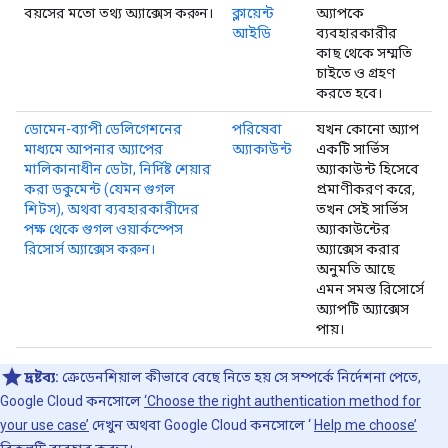
বয়সের মতো তথ্য অ্যাক্সেস করুন।
ক্লায়েন্ট
অ্যাপকে
আইডি
ব্যবহারকারীর
কাছ থেকে সম্মতি
চাইতে ও গ্রহণ
করতে হবে।
ডোমেন-ব্যাপী ডেলিগেশনের
পরিষেবা
যখন কোনো অ্যাপ
মাধ্যমে আপনার অ্যাপের
অ্যাকাউন্ট
একটি সার্ভিস
মালিকানাধীন ডেটা, নির্দিষ্ট শেয়ার
অ্যাকাউন্ট হিসেবে
করা ডকুমেন্ট (যেমন গুগল
প্রমাণীকরণ করে,
শিটস), অথবা ব্যবহারকারীদের
তখন সেই সার্ভিস
পক্ষ থেকে গুগল ওয়ার্কস্পেস
অ্যাকাউন্টের
রিসোর্স অ্যাক্সেস করুন।
অ্যাক্সেস করার
অনুমতি আছে
এমন সমস্ত রিসোর্সে
অ্যাপটি অ্যাক্সেস
পায়।
দ্রষ্টব্য:
ক্রেডেনশিয়াল কীভাবে বেছে নিতে হয় সে সম্পর্কে নির্দেশনা পেতে,
Google Cloud কনসোলে
‘Choose the right authentication method for
your use case’
দেখুন অথবা Google Cloud কনসোলে ‘
Help me choose’