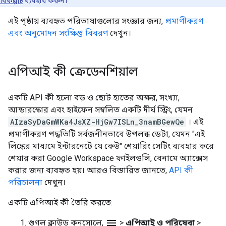
বিকল্পটি
ব্যবহার করুন।
এই পৃষ্ঠায় ব্যবহৃত পরিভাষাগুলোর সংজ্ঞার জন্য,
প্রমাণীকরণ
এবং অনুমোদন সংক্ষিপ্ত বিবরণ
দেখুন।
এপিআই কী ক্রেডেনশিয়াল
একটি API কী হলো বড় ও ছোট হাতের অক্ষর, সংখ্যা,
আন্ডারস্কোর এবং হাইফেন সম্বলিত একটি দীর্ঘ স্ট্রিং, যেমন
AIzaSyDaGmWKa4JsXZ-HjGw7ISLn_3namBGewQe
। এই
প্রমাণীকরণ পদ্ধতিটি সর্বজনীনভাবে উপলব্ধ ডেটা, যেমন "এই
লিঙ্কের মাধ্যমে ইন্টারনেটে যে কেউ" শেয়ারিং সেটিং ব্যবহার করে
শেয়ার করা Google Workspace ফাইলগুলি, বেনামে অ্যাক্সেস
করার জন্য ব্যবহৃত হয়। আরও বিস্তারিত জানতে,
API কী
পরিচালনা
দেখুন।
একটি এপিআই কী তৈরি করতে:
menu
গুগল ক্লাউড কনসোলে,
>
এপিআই ও পরিষেবা
>