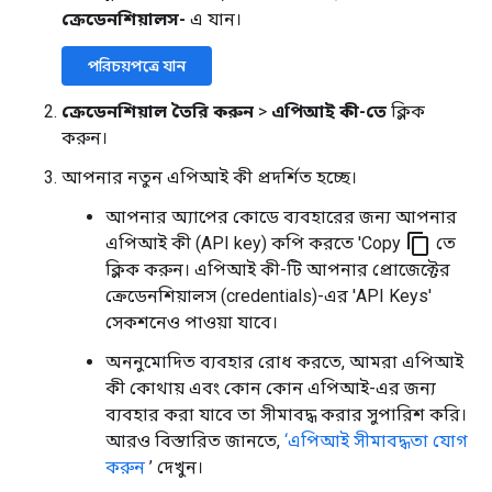
ক্রেডেনশিয়ালস-
এ যান।
পরিচয়পত্রে যান
ক্রেডেনশিয়াল তৈরি করুন
>
এপিআই কী-তে
ক্লিক
করুন।
আপনার নতুন এপিআই কী প্রদর্শিত হচ্ছে।
আপনার অ্যাপের কোডে ব্যবহারের জন্য আপনার
content_copy
এপিআই কী (API key) কপি করতে 'Copy
তে
ক্লিক করুন। এপিআই কী-টি আপনার প্রোজেক্টের
ক্রেডেনশিয়ালস (credentials)-এর 'API Keys'
সেকশনেও পাওয়া যাবে।
অননুমোদিত ব্যবহার রোধ করতে, আমরা এপিআই
কী কোথায় এবং কোন কোন এপিআই-এর জন্য
ব্যবহার করা যাবে তা সীমাবদ্ধ করার সুপারিশ করি।
আরও বিস্তারিত জানতে,
‘এপিআই সীমাবদ্ধতা যোগ
করুন
’ দেখুন।