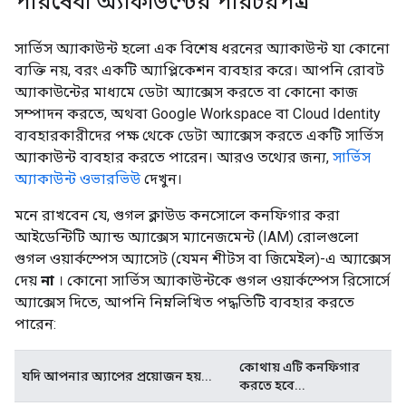
পরিষেবা অ্যাকাউন্টের পরিচয়পত্র
সার্ভিস অ্যাকাউন্ট হলো এক বিশেষ ধরনের অ্যাকাউন্ট যা কোনো
ব্যক্তি নয়, বরং একটি অ্যাপ্লিকেশন ব্যবহার করে। আপনি রোবট
অ্যাকাউন্টের মাধ্যমে ডেটা অ্যাক্সেস করতে বা কোনো কাজ
সম্পাদন করতে, অথবা Google Workspace বা Cloud Identity
ব্যবহারকারীদের পক্ষ থেকে ডেটা অ্যাক্সেস করতে একটি সার্ভিস
অ্যাকাউন্ট ব্যবহার করতে পারেন। আরও তথ্যের জন্য,
সার্ভিস
অ্যাকাউন্ট ওভারভিউ
দেখুন।
মনে রাখবেন যে, গুগল ক্লাউড কনসোলে কনফিগার করা
আইডেন্টিটি অ্যান্ড অ্যাক্সেস ম্যানেজমেন্ট (IAM) রোলগুলো
গুগল ওয়ার্কস্পেস অ্যাসেট (যেমন শীটস বা জিমেইল)-এ অ্যাক্সেস
দেয়
না
। কোনো সার্ভিস অ্যাকাউন্টকে গুগল ওয়ার্কস্পেস রিসোর্সে
অ্যাক্সেস দিতে, আপনি নিম্নলিখিত পদ্ধতিটি ব্যবহার করতে
পারেন:
কোথায় এটি কনফিগার
যদি আপনার অ্যাপের প্রয়োজন হয়...
করতে হবে...