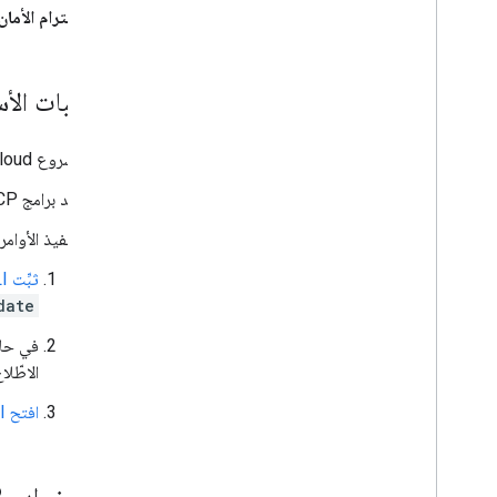
عرض حدود الحصة وتعديلها
احترام الأمان
إنشاء خدمة إدارة مفاتيح التشفير
نظرة عامة
المتطلبات الأ
إعداد الخدمة
ترميز البيانات وفك تشفيرها
مشروع Google Cloud لإنشاء مشروع، يُرجى الاطّلاع على مقالة
مرجع واجهة برمجة التطبيقات
أحد برامج MCP، مثل
إدارة الملفات المشفَّرة من جهة العميل
لتنفيذ الأوامر الواردة في ه
استخدام Drive API
ملفات الاستيراد المجمّع
ثبِّت Google Cloud CLI
date
الاشتراك في أحداث Google Workspace
نظرة عامة
الاطّل
أنواع الأحداث
اختيار النطاقات
افتح gcloud CLI
إنشاء اشتراك
الاطّلاع على تفاصيل حول اشتراك
إدراج الاشتراكات
ضبط خوادم MCP في Google Workspace