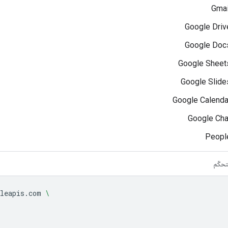
Gma
Google Dri
Google Doc
Google Shee
Google Slid
Google Calend
Google Ch
Peopl
تحكّم
leapis.com
\