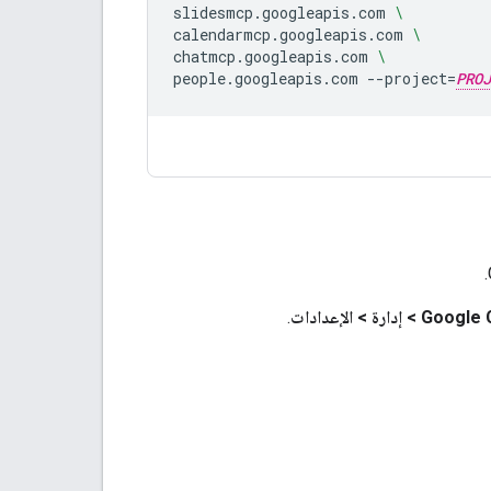
slidesmcp.googleapis.com
\
calendarmcp.googleapis.com
\
chatmcp.googleapis.com
\
people.googleapis.com
--project
=
PROJ
Google 
>
إدارة
>
الإعدادات
.