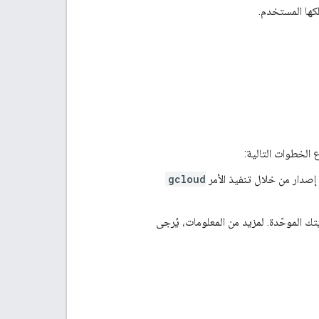
لكها المستخدم.
gcloud
ي، سجِّل الدخول إلى gcloud CLI باستخدام هويتك الموحّدة. لمزيد من المعلومات، يُرجى