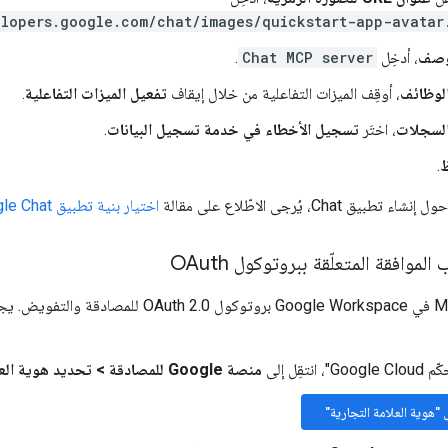
elopers.google.com/chat/images/quickstart-app-avatar
وصف
، أدخِل
Chat MCP server
.
لوظائف
، أوقِف الميزات التفاعلية من خلال إيقاف
تفعيل الميزات التفاعلية
.
لسجلات
، اختَر
تسجيل الأخطاء في خدمة تسجيل البيانات
.
.
 Chat، يُرجى الاطّلاع على مقالة
اختيار بنية تطبيق Google Chat
موافقة المتعلّقة ببروتوكول OAuth
نتقِل إلى
منصة Google للمصادقة
>
تحديد هوية العل
ى "هوية العلامة التجارية"