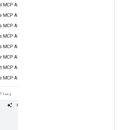
il MCP API
ve MCP API
s MCP API
ts MCP API
es MCP API
ar MCP API
at MCP API
e MCP API
CLI
وحدة ال