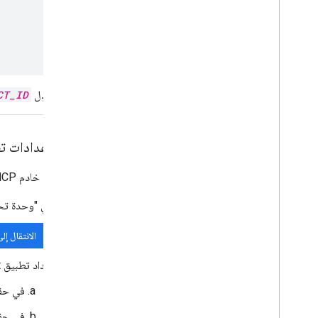
استبدِل
CT_ID
ضبط إعدادات تطبي
لاستخدام خادم Google Chat MCP، عليك إعداد تطبيق Chat في مشروعك على Google Cloud.
في "وحدة تحكّم Google Cloud"،
الانتقال إلى gle Chat API
إعداد تطبيق Chat:
في حق
في حق