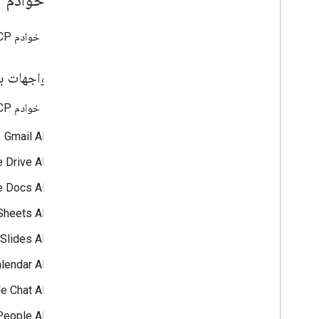
تعديل اشتراك أو تجديده
حلّ الأخطاء وإعادة تفعيل الاشتراك
لاستخدام خوادم Google Workspace MCP، عليك تفعيلها في مشروعك على Google Cloud، ثم ضبط برنامج MCP للربط بها.
حذف اشتراك
جرّبه - مراقبة أحداث Google Meet باستخدام
Python
تفعيل واجهات ب
مرجع واجهة برمجة التطبيقات
الحدود والحصص
لاستخدام خوادم MCP في Google Workspace، يجب تفعيل واجهات برمجة التطبيقات التالية في مشروعك على Google Cloud:
ملاحظات حول الإصدار
Gmail API
 Drive API
e Docs API
Sheets API
Slides API
lendar API
e Chat API
People API