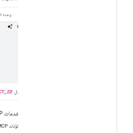
CLI
وحدة ال
استبدِل
CT_ID
تفعيل خدمات MCP
لتفعيل مكوّنات MCP لكل منتج من منتجات Google Workspace، يجب تفعيل الخدمات التالية في مشروعك على Google Cloud: