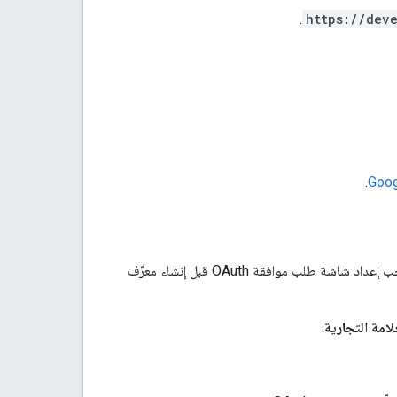
.
https://dev
.
تستخدم خوادم MCP في Google Workspace بروتوكول OAuth 2.0 للمصادقة والتفويض. يجب إعداد شاشة طلب موافقة OAuth قبل إنشاء معرّف
امة التجارية
.