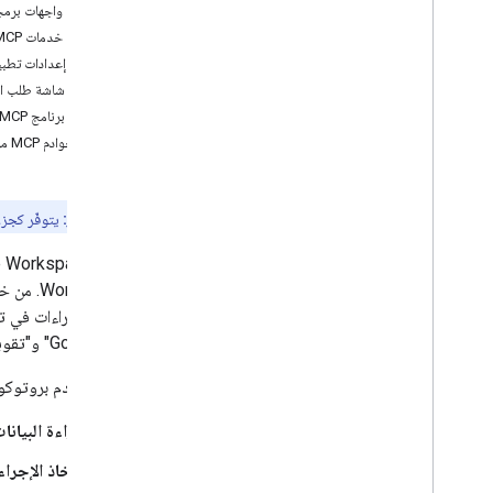
تفعيل واجهات برمج
إعداد موافقة OAuth
تفعيل خدمات MCP
إنشاء بيانات اعتماد للوصول
ضبط إعدادات تطبيق t
إعداد شاشة طلب المواف
إعداد خوادم MCP
إعداد برنامج MCP
إعداد خوادم MCP في Google
اختبار خوادم MCP من Google Workspace
Workspace
السماح لوكلاء الذكاء الاصطناعي بالبحث في
Google Workspace
ضبط إعدادات الأمان لخوادم MCP
معاينة المطور:
يتوفّر كجز
توفّر Google Workspace خوادم
إنشاء التطبيقات باستخدام الذكاء الاصطناعي
نظرة عامة
استخدام النماذج اللغوية الكبيرة (LLM)
من Google" و"تقويم Google" وGoogle Chat. يحتوي كل منتج من منتجات Google Workspace على خادم MCP مخصّص.
إدارة الوصول والاستخدام
توفّر خوادم بروتوكول سياق النموذج المُدار (MCP) من 
إدارة بيانات الاعتماد لواجهات برمجة التطبيقات
عرض واجهات برمجة التطبيقات وإيقافها
قراءة البيانا
مراقبة المقاييس من أجل واجهات برمجة
اتخاذ الإجرا
التطبيقات