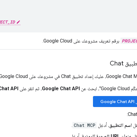
ECT_ID
PROJE
برقم تعريف مشروعك على Google Cloud.
ق Chat
 ابحث عن
Google Chat API
، ثم انقر على
Chat API
Goo
ل
اسم التطبيق
، أدخِل
Chat MCP
.
ل
عنوان URL للصورة الرمزية
، أدخِل