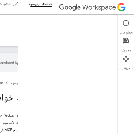
الصفحة الرئيسية
كل المنتجات
Workspace
الصفحة الرئيسية
معلومات
نظرة عامة
المستكشف
الأدلة
الدعم
دردشة
واجهة برمجة التطبيقات
البدء
الصفحة الرئيسية
ce
نظرة عامة
إنشاء مشروع على Google Cloud
ضبط خوادم MCP في  Workspace
تفعيل واجهات برمجة التطبيقات في Google
Workspace
تثبيت أدوات المطوّرين
على هذه الصفحة
المتطلبات الأساسية
إعداد المصادقة
ضبط خوادم MCP في Google Workspace
نظرة عامة