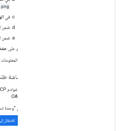
.png
في
ال
ضمن
ا
ضمن
ا
انقر على
حفظ
لمزيد من المعلومات حول إنشاء تطبيق
إعداد شاشة طلب ال
عميل OAuth.
في "وحدة تحكّم Google Cloud"، ا
الانتقال إل