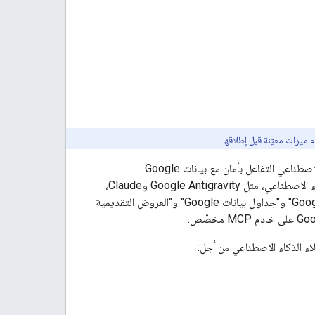
 ميزات معيّنة قبل إطلاقها.
عن بُعد تتيح لوكلاء الذكاء الاصطناعي التفاعل بأمان مع بيانات Google
Workspace. من خلال ضبط خوادم Google Workspace MCP، يمكنك السماح لتطبيقات الذكاء الاصطناعي، مثل Google Antigravity وClaude،
بتنفيذ إجراءات في تطبيقات Google Workspace، مثل Gmail وGoogle Drive و"مستندات Google" و"جداول بيانات Google" و"العروض التقديمية