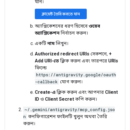
যান।
ক্লায়েন্ট তৈরি করতে যান
অ্যাপ্লিকেশনের ধরণ হিসেবে
ওয়েব
অ্যাপ্লিকেশন
নির্বাচন করুন।
একটি
নাম
লিখুন।
Authorized redirect URIs
সেকশনে,
+
Add URI-তে
ক্লিক করুন এবং তারপরে
URIs
ফিল্ডে
https://antigravity.google/oauth
-callback
যোগ করুন।
Create-এ
ক্লিক করুন এবং আপনার
Client
ID
ও
Client Secret
কপি করুন।
~/.gemini/antigravity/mcp_config.jso
n
কনফিগারেশন ফাইলটি খুলুন অথবা তৈরি
করুন।