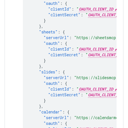
"oauth"
:
{
"clientId"
:
"
OAUTH_CLIENT_ID
"
,
"clientSecret"
:
"
OAUTH_CLIENT_SECR
}
},
"sheets"
:
{
"serverUrl"
:
"https://sheetsmcp.goog
"oauth"
:
{
"clientId"
:
"
OAUTH_CLIENT_ID
"
,
"clientSecret"
:
"
OAUTH_CLIENT_SECR
}
},
"slides"
:
{
"serverUrl"
:
"https://slidesmcp.goog
"oauth"
:
{
"clientId"
:
"
OAUTH_CLIENT_ID
"
,
"clientSecret"
:
"
OAUTH_CLIENT_SECR
}
},
"calendar"
:
{
"serverUrl"
:
"https://calendarmcp.go
"oauth"
:
{