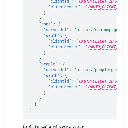
"clientId"
:
"
OAUTH_CLIENT_ID
"
,
"clientSecret"
:
"
OAUTH_CLIENT_SECR
}
},
"chat"
:
{
"serverUrl"
:
"https://chatmcp.google
"oauth"
:
{
"clientId"
:
"
OAUTH_CLIENT_ID
"
,
"clientSecret"
:
"
OAUTH_CLIENT_SECR
}
},
"people"
:
{
"serverUrl"
:
"https://people.googlea
"oauth"
:
{
"clientId"
:
"
OAUTH_CLIENT_ID
"
,
"clientSecret"
:
"
OAUTH_CLIENT_SECR
}
}
}
}
নিম্নলিখিতগুলি প্রতিস্থাপন করুন: