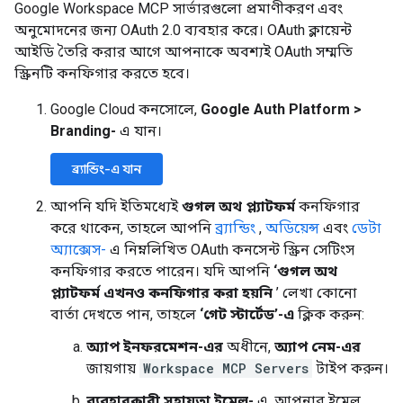
Google Workspace MCP সার্ভারগুলো প্রমাণীকরণ এবং
অনুমোদনের জন্য OAuth 2.0 ব্যবহার করে। OAuth ক্লায়েন্ট
আইডি তৈরি করার আগে আপনাকে অবশ্যই OAuth সম্মতি
স্ক্রিনটি কনফিগার করতে হবে।
Google Cloud কনসোলে,
Google Auth Platform
>
Branding-
এ যান।
ব্র্যান্ডিং-এ যান
আপনি যদি ইতিমধ্যেই
গুগল অথ প্ল্যাটফর্ম
কনফিগার
করে থাকেন, তাহলে আপনি
ব্র্যান্ডিং
,
অডিয়েন্স
এবং
ডেটা
অ্যাক্সেস-
এ নিম্নলিখিত OAuth কনসেন্ট স্ক্রিন সেটিংস
কনফিগার করতে পারেন। যদি আপনি
‘গুগল অথ
প্ল্যাটফর্ম এখনও কনফিগার করা হয়নি
’ লেখা কোনো
বার্তা দেখতে পান, তাহলে
‘গেট স্টার্টেড’-এ
ক্লিক করুন:
অ্যাপ ইনফরমেশন-এর
অধীনে,
অ্যাপ নেম-এর
জায়গায়
Workspace MCP Servers
টাইপ করুন।
ব্যবহারকারী সহায়তা ইমেল-
এ, আপনার ইমেল