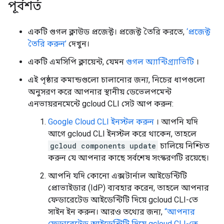
পূর্বশর্ত
একটি গুগল ক্লাউড প্রজেক্ট। প্রজেক্ট তৈরি করতে,
‘প্রজেক্ট
তৈরি করুন’
দেখুন।
একটি এমসিপি ক্লায়েন্ট, যেমন
গুগল অ্যান্টিগ্র্যাভিটি
।
এই পৃষ্ঠার কমান্ডগুলো চালানোর জন্য, নিচের ধাপগুলো
অনুসরণ করে আপনার স্থানীয় ডেভেলপমেন্ট
এনভায়রনমেন্টে gcloud CLI সেট আপ করুন:
Google Cloud CLI ইনস্টল করুন
। আপনি যদি
আগে gcloud CLI ইনস্টল করে থাকেন, তাহলে
gcloud components update
চালিয়ে নিশ্চিত
করুন যে আপনার কাছে সর্বশেষ সংস্করণটি রয়েছে।
আপনি যদি কোনো এক্সটার্নাল আইডেন্টিটি
প্রোভাইডার (IdP) ব্যবহার করেন, তাহলে আপনার
ফেডারেটেড আইডেন্টিটি দিয়ে gcloud CLI-তে
সাইন ইন করুন। আরও তথ্যের জন্য,
“আপনার
ফেডারেটেড আইডেন্টিটি দিয়ে gcloud CLI-তে