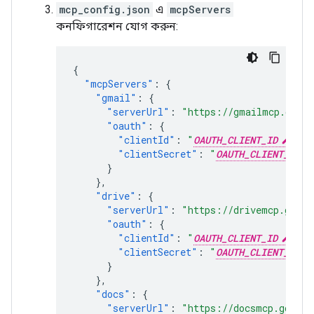
mcp_config.json
এ
mcpServers
কনফিগারেশন যোগ করুন:
{
"mcpServers"
:
{
"gmail"
:
{
"serverUrl"
:
"https://gmailmcp.googl
"oauth"
:
{
"clientId"
:
"
OAUTH_CLIENT_ID
"
,
"clientSecret"
:
"
OAUTH_CLIENT_SECR
}
},
"drive"
:
{
"serverUrl"
:
"https://drivemcp.googl
"oauth"
:
{
"clientId"
:
"
OAUTH_CLIENT_ID
"
,
"clientSecret"
:
"
OAUTH_CLIENT_SECR
}
},
"docs"
:
{
"serverUrl"
:
"https://docsmcp.google