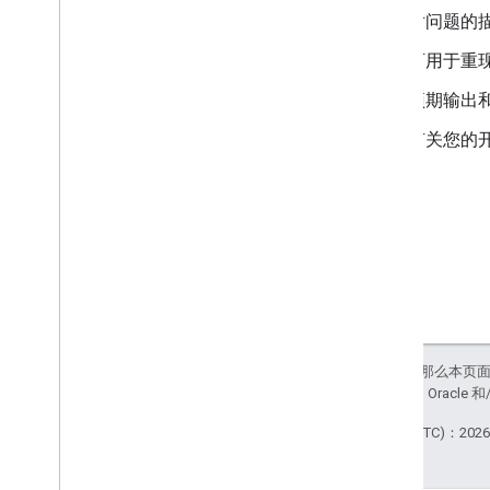
对问题的
可用于重
预期输出
有关您的
如未另行说明，那么本页
站政策
。Java 是 Orac
最后更新时间 (UTC)：2026-