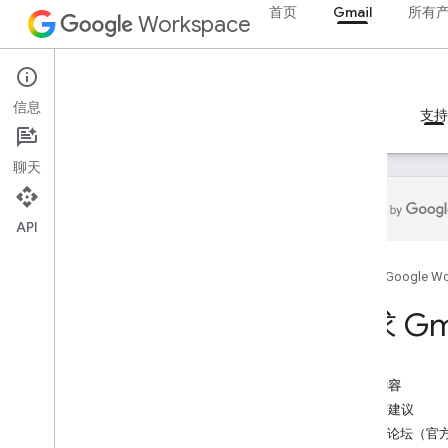
首页
Gmail
所有
Workspace
Gmail
信息
概览
指南
参考文档
MCP 服务器
示例
支持
聊天
API
Gmail API
首页
Google W
概览
官方社区论坛
寻求 Gma
Stack Overflow
问题跟踪器
本页内容
Gmail 的 IMAP
问题与建议
概览
社区论坛（官