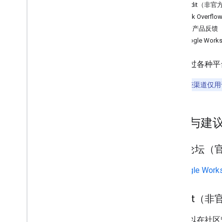
Stack Overflow
Reddit（非官
问题跟踪器
Stack Overflo
开发者产品反馈
Postmaster Tools API
与 Google Wo
概览
Stack Overflow
我们通过各种平
问题跟踪器
注意
：
这些渠道仅用
更多
适用于 Gmail 的 AMP
问题与建
电子邮件标记
电子邮件促销
社区论坛（
及时掌握最新动态
服务条款
在
Google Wor
用户数据和开发者政策
版本说明
Reddit（
您还可以在社区