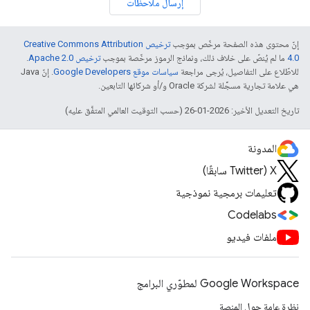
إرسال ملاحظات
إنّ محتوى هذه الصفحة مرخّص بموجب
ترخيص Creative Commons Attribution
4.0‏
ما لم يُنصّ على خلاف ذلك، ونماذج الرموز مرخّصة بموجب
ترخيص Apache 2.0‏
.
للاطّلاع على التفاصيل، يُرجى مراجعة
سياسات موقع Google Developers‏
. إنّ Java
هي علامة تجارية مسجَّلة لشركة Oracle و/أو شركائها التابعين.
تاريخ التعديل الأخير: 2026-01-26 (حسب التوقيت العالمي المتفَّق عليه)
المدونة
‫X ‏(Twitter سابقًا)
تعليمات برمجية نموذجية
Codelabs
ملفات فيديو
Google Workspace لمطوّري البرامج
نظرة عامة حول المنصة