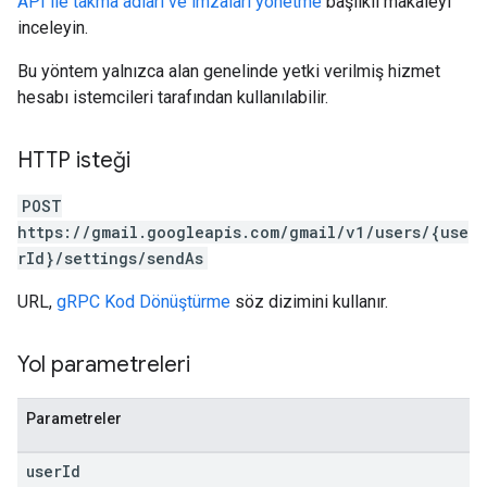
API ile takma adları ve imzaları yönetme
başlıklı makaleyi
inceleyin.
Bu yöntem yalnızca alan genelinde yetki verilmiş hizmet
hesabı istemcileri tarafından kullanılabilir.
HTTP isteği
POST
https://gmail.googleapis.com/gmail/v1/users/{use
rId}/settings/sendAs
URL,
gRPC Kod Dönüştürme
söz dizimini kullanır.
Yol parametreleri
Parametreler
user
Id