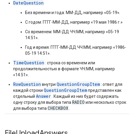
DateQuestion
Без времени и года: ММ-ДД, например «05-19».
С годом: ГГГГ-ММ-ДД, например «19 мая 1986 г.»
Со временем: ММ-ДД ЧЧ:ММ, например «05-19
14:51».
Год и время: ГГГГ-ММ-ДД ЧЧ:ММ, например «1986-
05-19 14:51».
TimeQuestion
: строка со временем или
продолжительностью в формате ЧЧ:ММ, например
«14:51».
RowQuestion
QuestionGroupItem
внутри
: ответ для
QuestionGroupItem
каждой строки
представлен как
Answer
отдельный
. Каждый из них будет содержать
RADIO
одну строку для выбора типа
или несколько строк
CHECKBOX
для выбора типа
.
File
Upload
Answers