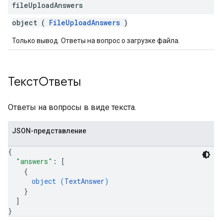
file
Upload
Answers
object (
FileUploadAnswers
)
Только вывод. Ответы на вопрос о загрузке файла.
ТекстОтветы
Ответы на вопросы в виде текста.
JSON-представление
{
"answers"
: 
[
{
object (
TextAnswer
)
}
]
}