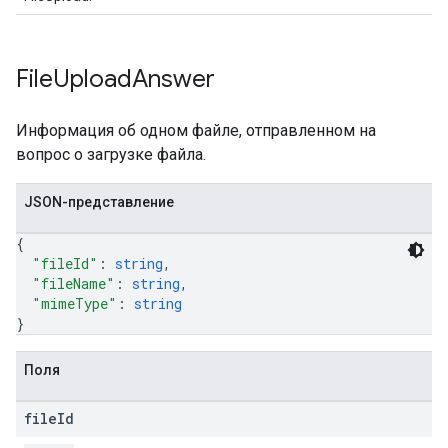
File
Upload
Answer
Информация об одном файле, отправленном на
вопрос о загрузке файла.
JSON-представление
{
"fileId"
: 
string
,
"fileName"
: 
string
,
"mimeType"
: 
string
}
Поля
file
Id