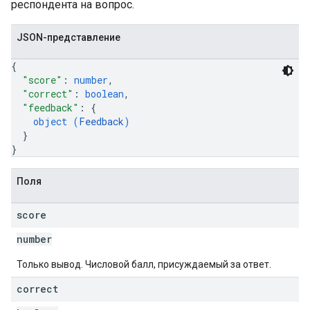
респондента на вопрос.
JSON-представление
{
"score"
: 
number
,
"correct"
: 
boolean
,
"feedback"
: 
{
object (
Feedback
)
}
}
Поля
score
number
Только вывод. Числовой балл, присуждаемый за ответ.
correct