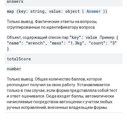
answers
map (key: string, value: object (
Answer
))
Только вывод. Фактические ответы на вопросы,
сгруппированные по идентификатору вопроса.
"key": value
{
Объект, содержащий список пар
. Пример:
"name": "wrench", "mass": "1.3kg", "count": "3"
}
.
total
Score
number
Только вывод. Общее количество баллов, которое
респондент получил за свою работу. Устанавливается
только в том случае, если форма представляла собой тест
и ответ оценивался. Сюда входят баллы, автоматически
начисляемые посредством автооценки с учетом любых
ручных исправлений, внесенных владельцем формы.