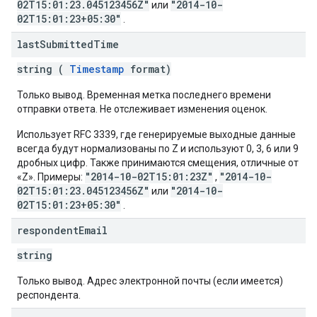
02T15:01:23.045123456Z"
"2014-10-
или
02T15:01:23+05:30"
.
last
Submitted
Time
string (
Timestamp
format)
Только вывод. Временная метка последнего времени
отправки ответа. Не отслеживает изменения оценок.
Использует RFC 3339, где генерируемые выходные данные
всегда будут нормализованы по Z и используют 0, 3, 6 или 9
дробных цифр. Также принимаются смещения, отличные от
"2014-10-02T15:01:23Z"
"2014-10-
«Z». Примеры:
,
02T15:01:23.045123456Z"
"2014-10-
или
02T15:01:23+05:30"
.
respondent
Email
string
Только вывод. Адрес электронной почты (если имеется)
респондента.