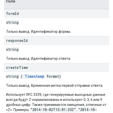
Поля
form
Id
string
Только вывод. Идентификатор формы.
response
Id
string
Только вывод. Идентификатор ответа.
create
Time
string (
Timestamp
format)
Только вывод. Временная метка первой отправки ответа.
Использует RFC 3339, где генерируемые выходные данные
всегда будут Z-нормализованы и используют 0, 3, 6 или 9
дробных цифр. Также принимаются смещения, отличные от
"2014-10-02T15:01:23Z"
"2014-10-
«Z». Примеры:
,