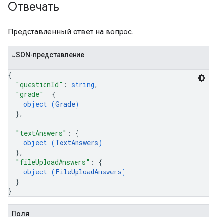
Отвечать
Представленный ответ на вопрос.
JSON-представление
{
"questionId"
: 
string
,
"grade"
: 
{
object (
Grade
)
}
,
"textAnswers"
: 
{
object (
TextAnswers
)
}
,
"fileUploadAnswers"
: 
{
object (
FileUploadAnswers
)
}
}
Поля