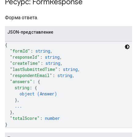
Ресурс: Form
Response
Форма ответа.
JSON-представление
{
"formId"
: 
string
,
"responseId"
: 
string
,
"createTime"
: 
string
,
"lastSubmittedTime"
: 
string
,
"respondentEmail"
: 
string
,
"answers"
: 
{
string
: 
{
object (
Answer
)
}
,
...
}
,
"totalScore"
: 
number
}