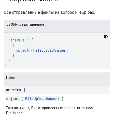
Все отправленные файлы на вопрос FileUpload.
JSON-представление
{
"answers"
: 
[
{
object (
FileUploadAnswer
)
}
]
}
Поля
answers[]
object (
FileUploadAnswer
)
Только вывод. Все отправленные файлы на вопрос
FileUpload.