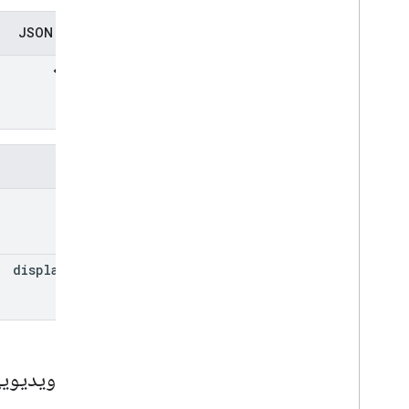
نمایندگی JSON
فیلدها
uri
display
Text
پیوند ویدیوی