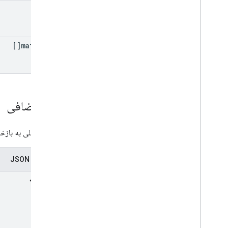
text
material[]
مواد اضافی
مواد تکمیلی به بازخو
نمایندگی JSON