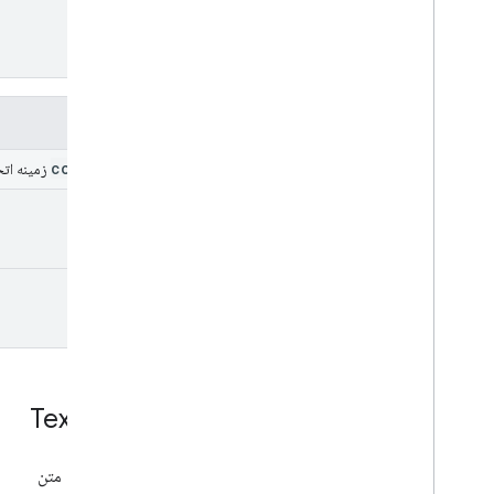
فیلدها
content
زمینه اتح
link
video
Text
Link
لینک برای متن