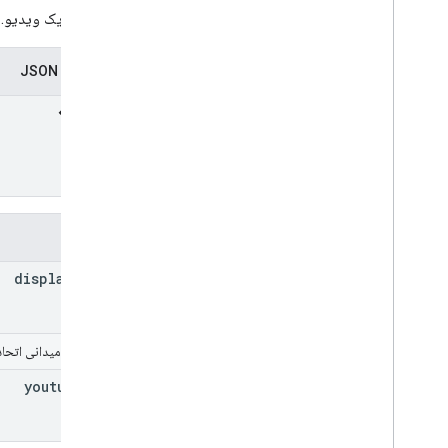
پیوند به یک ویدیو.
نمایندگی JSON
فیلدها
display
Text
video
میدانی اتحادی
youtube
Uri