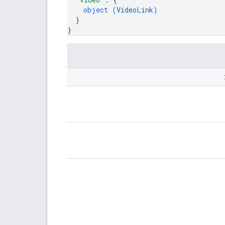
object (
VideoLink
)
}
}