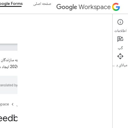
صفحه اصلی
ogle Forms
Workspace
Google Forms
اطلاعات
نمای کلی
راهنما
مرجع
پشتیبانی
گپ
میانای برنامه‌سازی کاربردی
30 ژوئن 2026 ایجاد می‌شوند، به‌طور پیش‌فرض حالت منتشرنشده خواهند داشت. برای کسب اطلاعات بیشتر، به
Forms API
v1
نمای کلی
منابع REST
صفحه اصلی
space
تشکیل می دهد
فرم ها
.
پاسخ ها
eedback
فرم ها
.
ساعت