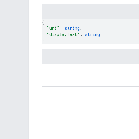
{
"uri"
: 
string
,
"displayText"
: 
string
}