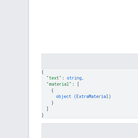
{
"text"
: 
string
,
"material"
: 
[
{
object (
ExtraMaterial
)
}
]
}