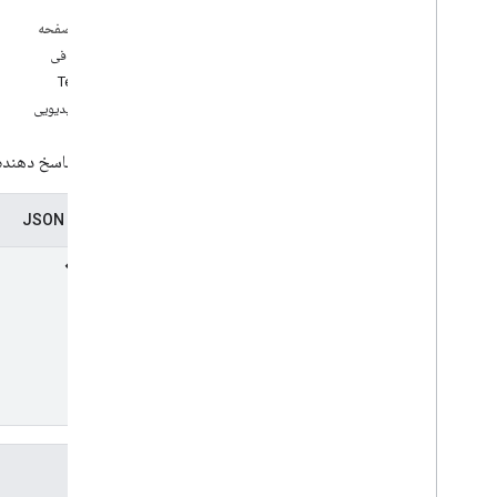
انواع
در این صفحه
بازخورد
مواد اضافی
v1beta
TextLink
محدودیت های استفاده
پیوند ویدیویی
بازخورد پاسخ دهنده 
نمایندگی JSON
فیلدها