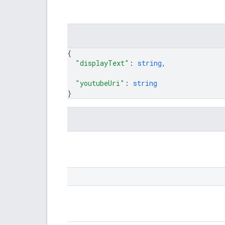
{
"displayText"
: 
string
,
"youtubeUri"
: 
string
}