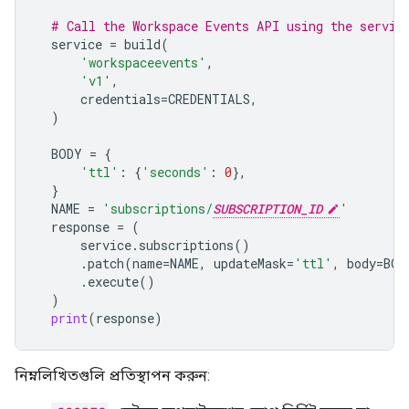
# Call the Workspace Events API using the servic
service
=
build
(
'workspaceevents'
,
'v1'
,
credentials
=
CREDENTIALS
,
)
BODY
=
{
'ttl'
:
{
'seconds'
:
0
},
}
NAME
=
'subscriptions/
SUBSCRIPTION_ID
'
response
=
(
service
.
subscriptions
()
.
patch
(
name
=
NAME
,
updateMask
=
'ttl'
,
body
=
BOD
.
execute
()
)
print
(
response
)
নিম্নলিখিতগুলি প্রতিস্থাপন করুন: