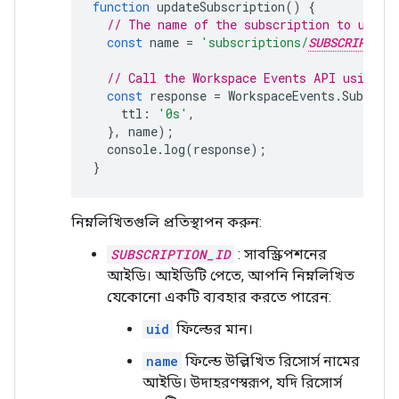
function
updateSubscription
()
{
// The name of the subscription to updat
const
name
=
'subscriptions/
SUBSCRIPTION
// Call the Workspace Events API using t
const
response
=
WorkspaceEvents
.
Subscrip
ttl
:
'0s'
,
},
name
);
console
.
log
(
response
);
}
নিম্নলিখিতগুলি প্রতিস্থাপন করুন:
SUBSCRIPTION_ID
: সাবস্ক্রিপশনের
আইডি। আইডিটি পেতে, আপনি নিম্নলিখিত
যেকোনো একটি ব্যবহার করতে পারেন:
uid
ফিল্ডের মান।
name
ফিল্ডে উল্লিখিত রিসোর্স নামের
আইডি। উদাহরণস্বরূপ, যদি রিসোর্স