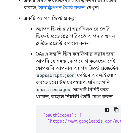
একটি গুগল ওয়ার্কস্পেস সাবস্ক্রিপশন। এটি তৈরি
করতে,
‘সাবস্ক্রিপশন তৈরি করুন’
দেখুন।
একটি অ্যাপস স্ক্রিপ্ট প্রকল্প:
অ্যাপস স্ক্রিপ্ট দ্বারা স্বয়ংক্রিয়ভাবে তৈরি
ডিফল্ট প্রজেক্টের পরিবর্তে আপনার গুগল
ক্লাউড প্রজেক্ট ব্যবহার করুন।
OAuth সম্মতি স্ক্রিন কনফিগার করার জন্য
আপনি যে সমস্ত স্কোপ যোগ করেছেন, সেই
স্কোপগুলি আপনার অ্যাপস স্ক্রিপ্ট প্রজেক্টের
appsscript.json
ফাইলে অবশ্যই যোগ
করতে হবে। উদাহরণস্বরূপ, যদি আপনি
chat.messages
স্কোপটি নির্দিষ্ট করে
থাকেন, তাহলে নিম্নলিখিতটি যোগ করুন:
"oauthScopes": [
  "https://www.googleapis.com/auth/ch
]