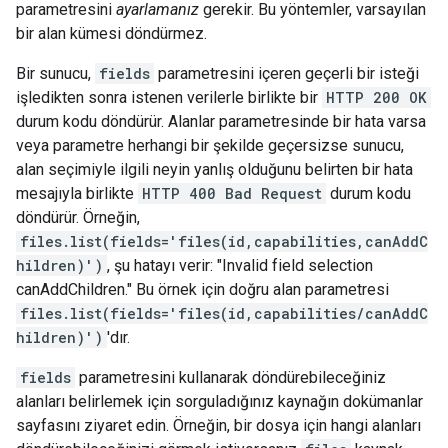
parametresini
ayarlamanız
gerekir. Bu yöntemler, varsayılan
bir alan kümesi döndürmez.
Bir sunucu,
fields
parametresini içeren geçerli bir isteği
işledikten sonra istenen verilerle birlikte bir
HTTP 200 OK
durum kodu döndürür. Alanlar parametresinde bir hata varsa
veya parametre herhangi bir şekilde geçersizse sunucu,
alan seçimiyle ilgili neyin yanlış olduğunu belirten bir hata
mesajıyla birlikte
HTTP 400 Bad Request
durum kodu
döndürür. Örneğin,
files.list(fields='files(id,capabilities,canAddC
hildren)')
, şu hatayı verir: "Invalid field selection
canAddChildren." Bu örnek için doğru alan parametresi
files.list(fields='files(id,capabilities/canAddC
hildren)')
'dır.
fields
parametresini kullanarak döndürebileceğiniz
alanları belirlemek için sorguladığınız kaynağın dokümanlar
sayfasını ziyaret edin. Örneğin, bir dosya için hangi alanları