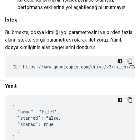
performans etkilerine yol açabileceğini unutmayın.
İstek
Bu örnekte, dosya kimliği yol parametresini ve birden fazla
alanı istekte sorgu parametresi olarak iletiyoruz. Yanıt,
dosya kimliğinin alan değerlerini döndürür.
GET https://www.googleapis.com/drive/v3/files/
FILE
Yanıt
{

  "name": "File1",

  "starred": false,

  "shared": true

  }

}