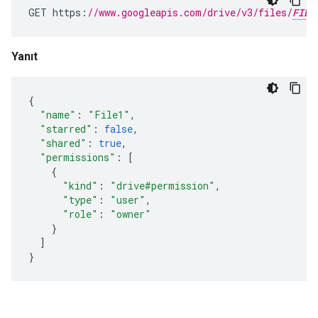
GET
https
:
//www.googleapis.com/drive/v3/files/
FILE
Yanıt
{
"name"
:
"File1"
,
"starred"
:
false
,
"shared"
:
true
,
"permissions"
:
[
{
"kind"
:
"drive#permission"
,
"type"
:
"user"
,
"role"
:
"owner"
}
]
}