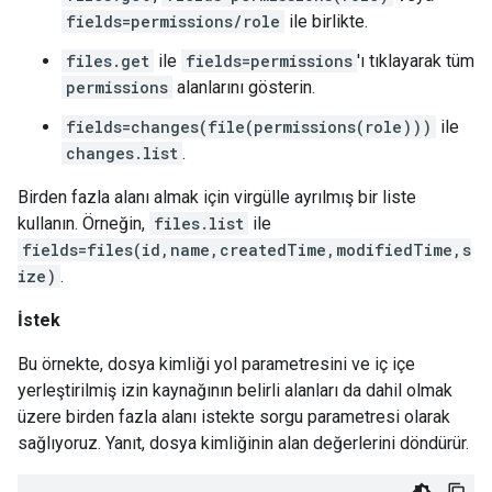
fields=permissions/role
ile birlikte.
files.get
ile
fields=permissions
'ı tıklayarak tüm
permissions
alanlarını gösterin.
fields=changes(file(permissions(role)))
ile
changes.list
.
Birden fazla alanı almak için virgülle ayrılmış bir liste
kullanın. Örneğin,
files.list
ile
fields=files(id,name,createdTime,modifiedTime,s
ize)
.
İstek
Bu örnekte, dosya kimliği yol parametresini ve iç içe
yerleştirilmiş izin kaynağının belirli alanları da dahil olmak
üzere birden fazla alanı istekte sorgu parametresi olarak
sağlıyoruz. Yanıt, dosya kimliğinin alan değerlerini döndürür.