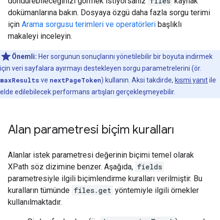
döndürebileceğinizi görmek istiyorsanız
files
kaynak
dokümanlarına bakın. Dosyaya özgü daha fazla sorgu terimi
için
Arama sorgusu terimleri ve operatörleri
başlıklı
makaleyi inceleyin.
Önemli:
Her sorgunun sonuçlarını yönetilebilir bir boyuta indirmek
için veri sayfalara ayırmayı destekleyen sorgu parametrelerini (ör.
maxResults
ve
nextPageToken
) kullanın. Aksi takdirde,
kısmi yanıt
ile
elde edilebilecek performans artışları gerçekleşmeyebilir.
Alan parametresi biçim kuralları
Alanlar istek parametresi değerinin biçimi temel olarak
XPath söz dizimine benzer. Aşağıda,
fields
parametresiyle ilgili biçimlendirme kuralları verilmiştir. Bu
kuralların tümünde
files.get
yöntemiyle ilgili örnekler
kullanılmaktadır.