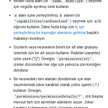
Birden fazla alanı (ör.
'name, mimeType'
) seçmek
için virgülle ayrılmış liste kullanın.
a
alanı içine yerleştirilmiş
b
alanını (ör.
'capabilities/canDownload'
) seçmek için
a/b
öğesini kullanın. Daha fazla bilgi için
İç içe
yerleştirilmiş bir kaynağın alanlarını getirme
başlıklı
makaleyi inceleyin.
Dizilerin veya nesnelerin belirli bir alt alan grubunu
istemek için bir alt seçici kullanın. İfadeleri parantez
içine yazın ("()"). Örneğin,
'permissions(id)'
,
izinler dizisindeki her öğe için yalnızca izin kimliğini
döndürür.
Bir nesnedeki tüm alanları döndürmek için alan
seçimlerinde joker karakter olarak yıldız işareti (
*
)
kullanın. Örneğin,
'permissions/permissionDetails/*'
, izin başına
mevcut tüm izin ayrıntıları alanlarını seçer. Joker
karakter kullanmanın istek üzerinde olumsuz