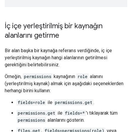
İç içe yerleştirilmiş bir kaynağın
alanlarını getirme
Bir alan başka bir kaynağa referans verdiğinde, iç içe
yerleştirilmiş kaynağın hangi alanlarının getirilmesi
gerektiğini belirtebilirsiniz.
Örneğin,
permissions
kaynağının
role
alanını
(yerleştirilmiş kaynak) almak için aşağıdaki seçeneklerden
herhangi birini kullanın:
fields=role
ile
permissions.get
.
permissions.get
ile
fields=*
'ı tıklayarak tüm
permissions
alanlarını gösterin.
files.get
,
fields=permissions(role)
veya