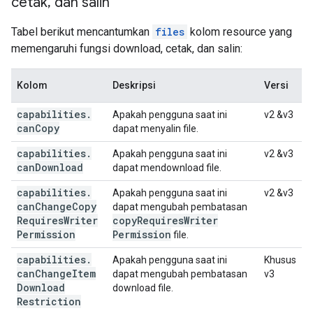
cetak
,
dan salin
Tabel berikut mencantumkan
files
kolom resource yang
memengaruhi fungsi download, cetak, dan salin:
Kolom
Deskripsi
Versi
capabilities
.
Apakah pengguna saat ini
v2 &v3
can
Copy
dapat menyalin file.
capabilities
.
Apakah pengguna saat ini
v2 &v3
can
Download
dapat mendownload file.
capabilities
.
Apakah pengguna saat ini
v2 &v3
can
Change
Copy
dapat mengubah pembatasan
Requires
Writer
copy
Requires
Writer
Permission
Permission
file.
capabilities
.
Apakah pengguna saat ini
Khusus
can
Change
Item
dapat mengubah pembatasan
v3
Download
download file.
Restriction