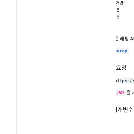
OAuth 동의 구성
경로 매개변수
액세스 사용자 인증 정보 만들기
요청 본문
응답 본문
MCP 서버 설정
예
Google Workspace MCP 서버 구성
AI 에이전트가 Google Workspace에
이 호출은 래핑 A
서 검색하도록 허용
MCP 서버의 보안 구성
참고:
rewrap
AI로 빌드
HTTP 요청
개요
대규모 언어 모델 (LLM) 사용
POST https:/
액세스 및 사용 관리
KACLS_URL
을 
API용 사용자 인증 정보 관리
API 보기 및 사용 중지
경로 매개변수
API 측정항목 모니터링
할당량 한도 보기 및 수정
없음