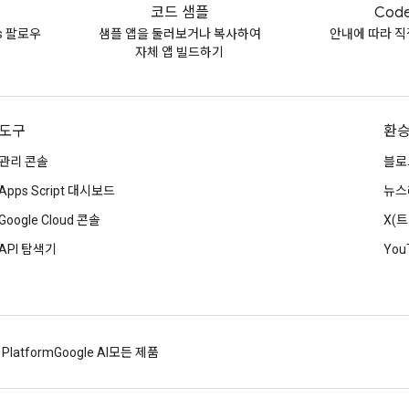
코드 샘플
Code
vs 팔로우
샘플 앱을 둘러보거나 복사하여
안내에 따라 직
자체 앱 빌드하기
도구
환
관리 콘솔
블로
Apps Script 대시보드
뉴스
Google Cloud 콘솔
X(
API 탐색기
You
 Platform
Google AI
모든 제품