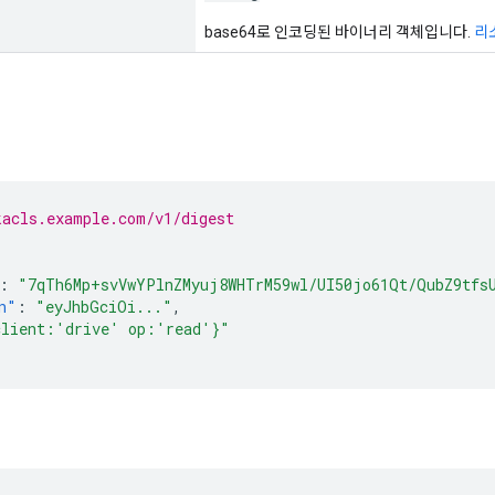
base64로 인코딩된 바이너리 객체입니다.
리
kacls.example.com/v1/digest
:
"7qTh6Mp+svVwYPlnZMyuj8WHTrM59wl/UI50jo61Qt/QubZ9tfs
n"
:
"eyJhbGciOi..."
,
client:'drive' op:'read'}"