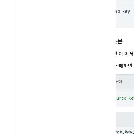
승인 토큰
구조화된 오류 답장
wrapped
_
key
리소스 키 해시
클라이언트 측에서 암호화된 파일 관리
Drive API 사용
응답 본문
파일 일괄 가져오기
성공하면 이 메서
Google Workspace 이벤트 구독
작업이 실패하면
개요
이벤트 유형
JSON 표현
범위 선택
구독 만들기
{
정기 결제에 관한 세부정보 보기
"resource_ke
}
구독 나열
정기 결제 업데이트 또는 갱신
오류 해결 및 정기 결제 재활성화
필드
구독 삭제
resource
_
key
사용해 보기 - Python으로 Google Meet 일