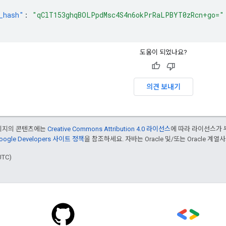
_hash"
:
"qClT153ghqBOLPpdMsc4S4n6okPrRaLPBYT0zRcn+go="
도움이 되었나요?
의견 보내기
페이지의 콘텐츠에는
Creative Commons Attribution 4.0 라이선스
에 따라 라이선스가 
oogle Developers 사이트 정책
을 참조하세요. 자바는 Oracle 및/또는 Oracle 계
UTC)