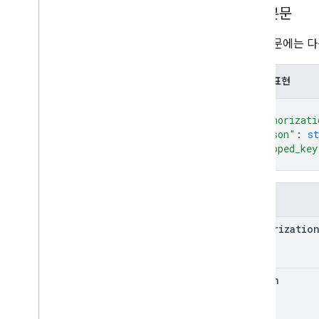
암호화 키 서비스 빌드
요청 본문
개요
서비스 구성
요청 본문에는 다
데이터 암호화 및 복호화
API 참조 문서
JSON 표현
개요
위임
{
"authorizati
다이제스트
"reason"
: 
st
privatekeydecrypt
"wrapped_key
privatekeysign
}
privilegedprivatekeydecrypt
권한 있는 래핑 해제
필드
다시 래핑
상태
authorizatio
래핑 취소
래핑
privilegedwrap
reason
wrapprivatekey
인증 토큰