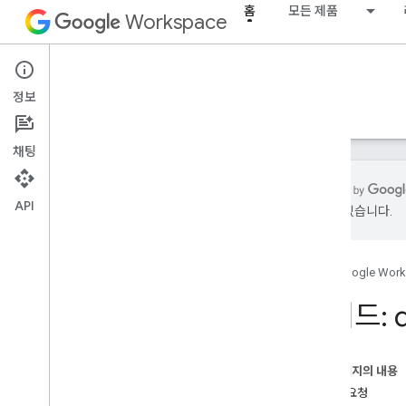
홈
모든 제품
Workspace
홈
정보
개요
탐색기
가이드
지원
채팅
API
있을 수 있습니다.
시작하기
개요
홈
Google Wor
Google Cloud 프로젝트 만들기
Google Workspace API 사용 설정
메서드: d
개발자 도구 설치
인증 설정
이 페이지의 내용
개요
HTTP 요청