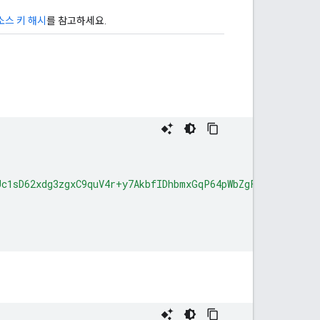
소스 키 해시
를 참고하세요.
Uc1sD62xdg3zgxC9quV4r+y7AkbfIDhbmxGqP64pWbZgFzOkP0JcSn+