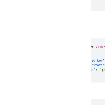
정 관찰하기
API 참조 문서
한도 및 할당량
출시 노트
예
요청
POST
h
tt
ps
:
//my
{
"wrapped_key"
"authorizatio
"reason"
:
"{
}
응답