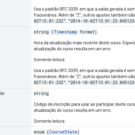
Usa o padrão RFC 3339, em que a saída gerada é sempr
fracionários. Além de "Z", outros ajustes também sã
02T15:01:23Z"
"2014-10-02T15:01:23.045123
,
string (
Timestamp
format)
Hora da atualização mais recente deste curso. Esp
atualização do curso resulta em um erro.
Somente leitura.
Usa o padrão RFC 3339, em que a saída gerada é sempr
fracionários. Além de "Z", outros ajustes também sã
02T15:01:23Z"
"2014-10-02T15:01:23.045123
,
de
string
Código de inscrição para usar ao participar deste c
atualização do curso resulta em um erro.
Somente leitura.
enum (
CourseState
)