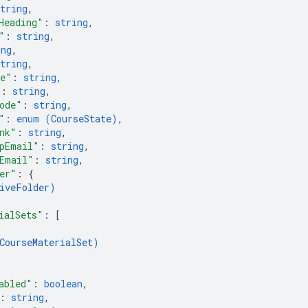
tring
,
Heading"
: 
string
,
"
: 
string
,
ing
,
tring
,
me"
: 
string
,
"
: 
string
,
ode"
: 
string
,
"
: 
enum (
CourseState
)
,
nk"
: 
string
,
pEmail"
: 
string
,
Email"
: 
string
,
er"
: 
{
iveFolder
)
ialSets"
: 
[
CourseMaterialSet
)
abled"
: 
boolean
,
: 
string
,