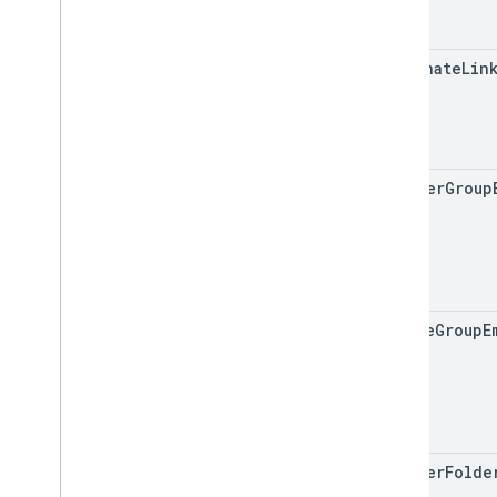
alternate
Lin
teacher
Group
course
Group
E
teacher
Folde