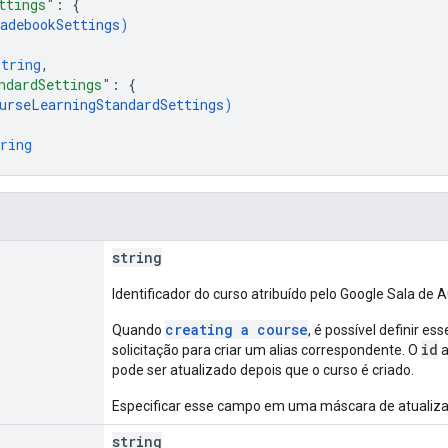
ttings"
: 
{
adebookSettings
)
string
,
ndardSettings"
: 
{
urseLearningStandardSettings
)
ring
string
Identificador do curso atribuído pelo Google Sala de A
creating a course
Quando
, é possível definir e
id
solicitação para criar um alias correspondente. O
a
pode ser atualizado depois que o curso é criado.
Especificar esse campo em uma máscara de atualizaç
string