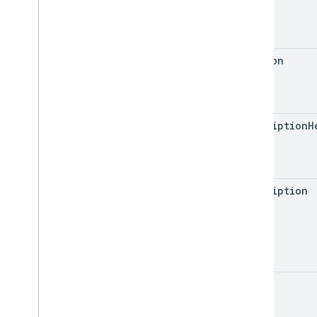
Navegador
Go
Java
section
.
NET
Node
.
js
PHP
Python
description
H
Ruby
Outras referências
Acessar APIs de visualização
description
Parâmetros de consulta padrão
Limites de uso
Downloads
Bibliotecas de cliente com suporte
à qualificação de usuários
room
Bibliotecas de cliente com suporte
para meta de aprendizado