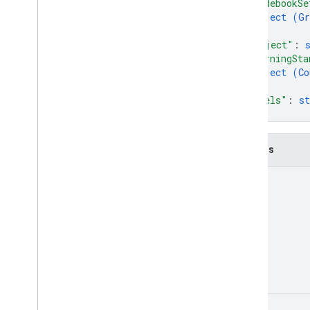
"gradebookSe
Moderado
object (
Gr
Tipo de trabalho
}
,
Date
"subject"
: 
Arquivo do Drive
"learningSta
object (
Co
Pasta do Drive
}
,
Formulário
"levels"
: 
st
Categoria da nota
}
Grading
Period
Settings
Opções de alunos individuais
Campos
Link
List
Add
On
Attachments
Response
id
Material
Modifique
Individual
Students
Options
Versão de pré-lançamento
Submission
State
Time
Of
Day
You
Tube
Video
name
Referência da biblioteca de cliente