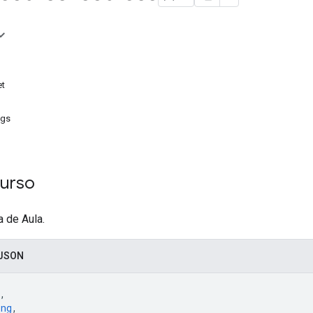
et
ngs
curso
 de Aula.
 JSON
,
ing
,