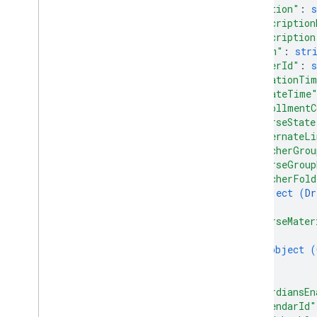
courses
.
course
Work
Materials
.
add
On
"section"
: 
s
Attachments
"description
cursos
.
posts
"description
courses
.
posts
.
add
On
Attachments
"room"
: 
str
courses
.
posts
.
add
On
Attachments
.
"ownerId"
: 
s
student
Submissions
"creationTi
courses
.
student
Groups
"updateTime
"enrollmentC
courses
.
student
Groups
.
student
Group
Members
"courseState
"alternateLi
cursos
.
alunos
"teacherGrou
cursos
.
professores
"courseGroup
courses
.
topics
"teacherFold
convites
object (
Dr
registros
}
,
"courseMater
Perfis de usuários
{
user
Profiles
.
guardian
Invitations
object (
user
Profiles
.
guardians
}
]
,
Tipos
"guardiansEn
"calendarId"
Add
On
Context