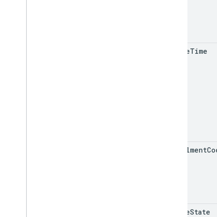
update
Time
enrollment
Co
course
State