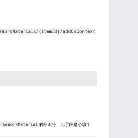
eWorkMaterials/{itemId}/addOnContext
rseWorkMaterial
的标识符。此字段是必填字