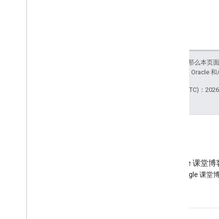
如未另行说明，那么本页
站政策
。Java 是 Orac
最后更新时间 (UTC)：2026-
博客
Google 课堂博
阅读 Google Workspace 开发
阅读 Google 课堂
者博客