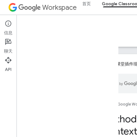
首页
Google Classro
Workspace
Google Classroom
信息
概览
指南
参考文档
支持
聊天
Google 课堂
API
概览
REST 资源
课程
首页
Google W
课程
.
aliases
Method:
课程公告
course
.
announcements
.
add
On
Contex
Attachments
课程