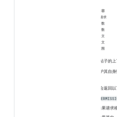
course
.
course
Work
.
add
On
Attachments
本页内容
course
.
course
Work
.
add
On
HTTP 请求
Attachments
.
student
Submissions
路径参数
course
.
course
Work
.
rubrics
查询参数
course
.
course
Work
.
student
请求正文
Submissions
响应正文
courses
.
course
Work
Material
授权范围
概览
create
在特定帖子的上下
delete
get
为了维护其自身
get
Add
On
Context
角色。
list
patch
此方法会返回以
course
.
course
Work
Materials
.
add
On
Attachments
PERMISSI
课程帖子
如果请求
course
.
posts
.
add
On
Attachments
course
.
posts
.
add
On
Attachments
.