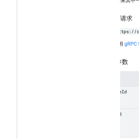
如果其中
student
Submissions
courses
.
student
Groups
HTTP 请求
courses
.
student
Groups
.
student
Group
Members
课程的学生
GET https://
课程
.
教师
网址采用
gRPC
课程主题
邀请
registrations
路径参数
用户个人资料
user
Profiles
.
guardian
Invitations
参数
user
Profiles
.
guardians
course
Id
类型
添加上下文
分配对象模式
item
Id
课程作业类型
日期
云端硬盘文件