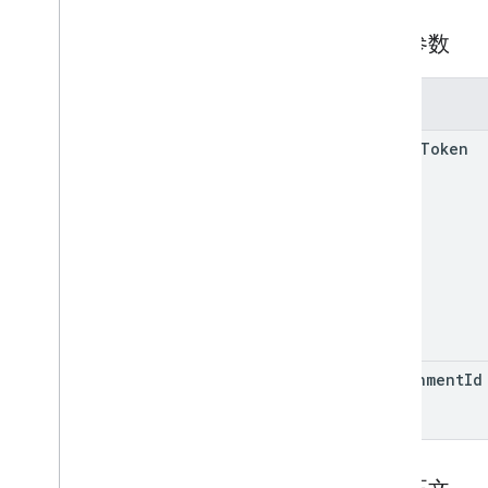
云端硬盘文件夹
表单
查询参数
成绩类别
Grading
Period
Settings
参数
Individual
Students
Options
链接
add
On
Token
List
Add
On
Attachments
Response
材质
Modify
Individual
Students
Options
预览版
提交状态
Time
Of
Day
You
Tube
Video
客户端库参考文档
attachment
Id
浏览器
Go
Java
.
NET