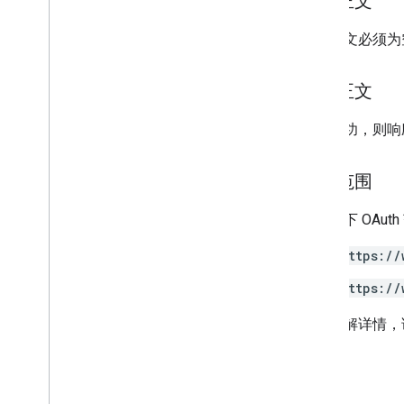
请求正文
Node
.
js
请求正文必须为
PHP
Python
Ruby
响应正文
其他参考文档
如果成功，则响
访问预览版 API
标准查询参数
授权范围
用量限额
需要以下 OAut
下载内容
https://
支持用户资格条件的客户端库
支持学习目标的客户端库
https://
如需了解详情，