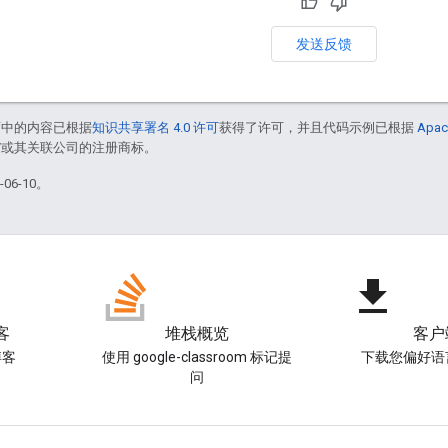
发送反馈
面中的内容已根据
知识共享署名 4.0 许可
获得了许可，并且代码示例已根据
Apac
le 和/或其关联公司的注册商标。
06-10。
file_download
客
堆栈概览
客户
博客
使用 google-classroom 标记提
下载您偏好语
问