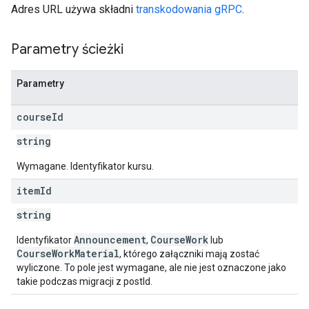
Adres URL używa składni
transkodowania gRPC
.
Parametry ścieżki
Parametry
course
Id
string
Wymagane. Identyfikator kursu.
item
Id
string
Announcement
CourseWork
Identyfikator
,
lub
CourseWorkMaterial
, którego załączniki mają zostać
wyliczone. To pole jest wymagane, ale nie jest oznaczone jako
takie podczas migracji z postId.