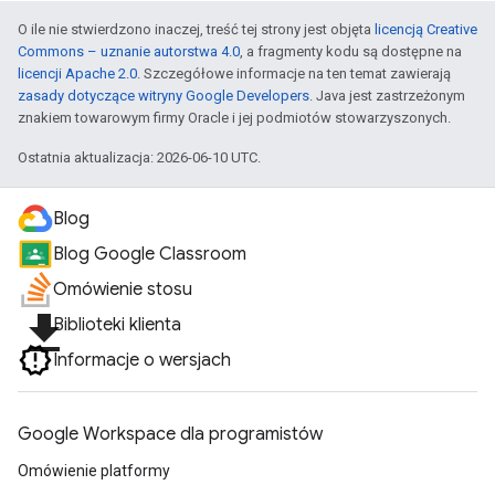
O ile nie stwierdzono inaczej, treść tej strony jest objęta
licencją Creative
Commons – uznanie autorstwa 4.0
, a fragmenty kodu są dostępne na
licencji Apache 2.0
. Szczegółowe informacje na ten temat zawierają
zasady dotyczące witryny Google Developers
. Java jest zastrzeżonym
znakiem towarowym firmy Oracle i jej podmiotów stowarzyszonych.
Ostatnia aktualizacja: 2026-06-10 UTC.
Blog
Blog Google Classroom
Omówienie stosu
file_download
Biblioteki klienta
Informacje o wersjach
Google Workspace dla programistów
Omówienie platformy