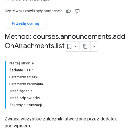
Czy te wskazówki były pomocne?
ments
Prześlij opinię
Method: courses
.
announcements
.
add
Submissions
On
Attachments
.
list
ers
Na tej stronie
Żądanie HTTP
Parametry ścieżki
Parametry zapytania
Treść żądania
Treść odpowiedzi
Zakresy autoryzacji
Zwraca wszystkie załączniki utworzone przez dodatek
pod wpisem.