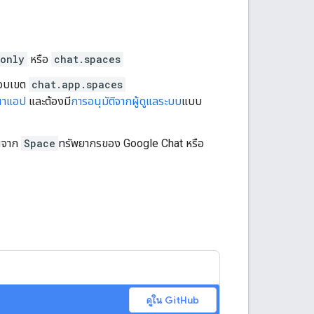
donly
หรือ
chat.spaces
ขอบเขต
chat.app.spaces
ฒนาแอป
และต้องมี
การอนุมัติจากผู้ดูแลระบบ
แบบ
านจาก
Space
ทรัพยากรของ Google Chat หรือ
ดูใน GitHub