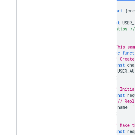
import
{
cre
const
USER_
'https://
];
// This sam
async
funct
// Create
const
cha
USER_AU
);
// Initia
const
req
// Repl
name
:
};
// Make t
const
res