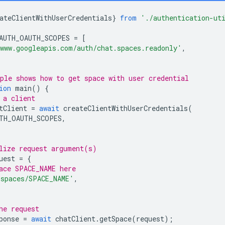
ateClientWithUserCredentials
}
from
'./authentication-ut
AUTH_OAUTH_SCOPES
=
[
www.googleapis.com/auth/chat.spaces.readonly'
,
ple shows how to get space with user credential
ion
main
()
{
 a client
tClient
=
await
createClientWithUserCredentials
(
TH_OAUTH_SCOPES
,
lize request argument(s)
uest
=
{
ace SPACE_NAME here
'spaces/SPACE_NAME'
,
he request
ponse
=
await
chatClient
.
getSpace
(
request
);