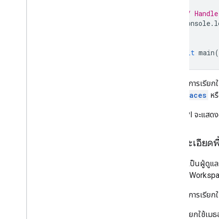
// Handle
console
.
l
}
await
main
(
หากต้องการเรียกใช้
ListSpaces
หรื
Chat API จะแสด
ดูรายละเอียดพ
หากคุณเป็นผู้ดู
Google Worksp
หากต้องการเรียกใ
เรียกใช้เมธ