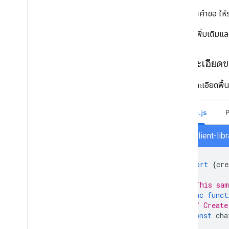
ในคำขอ ให้
ดูข้อมูลเพิ่มเติมแล
ดูรายละเอียด
วิธีดูรายละเอียดพื้น
Node.js
chat/client-li
import
{
cre
// This sam
async
funct
// Create
const
cha