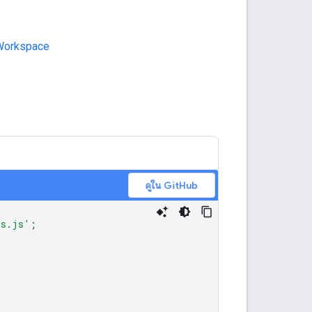
e Workspace
ดูใน GitHub
ls.js'
;