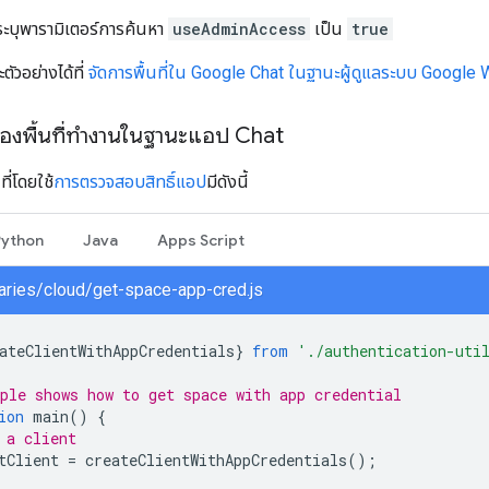
ระบุพารามิเตอร์การค้นหา
useAdminAccess
เป็น
true
ะตัวอย่างได้ที่
จัดการพื้นที่ใน Google Chat ในฐานะผู้ดูแลระบบ Googl
ของพื้นที่ทำงานในฐานะแอป Chat
ที่โดยใช้
การตรวจสอบสิทธิ์แอป
มีดังนี้
Python
Java
Apps Script
braries/cloud/get-space-app-cred.js
ateClientWithAppCredentials
}
from
'./authentication-uti
ple shows how to get space with app credential
ion
main
()
{
 a client
tClient
=
createClientWithAppCredentials
();