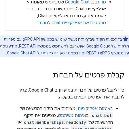
מרחב ב-Google Chat
שמשתמש מאומת או
אפליקציית Chat שמתקשרת חברים בו. כדי
לאמת את עצמכם כאפליקציית Chat,
מוסיפים את אפליקציית Chat למרחב
.
בדוגמאות הקוד שבדף הזה נעשה שימוש בממשק gRPC API עם ספריות
הלקוח של Google Cloud. אפשר גם להשתמש בממשק REST API. מידע נוסף
על ממשקי gRPC ו-REST זמין במאמר
סקירה כללית על Google Chat API
.
קבלת פרטים על חברות
כדי לקבל פרטים על חברות במועדון ב-Google Chat, צריך
להעביר את הפרטים הבאים בבקשה:
ב
אימות אפליקציות
, מציינים את היקף ההרשאה של
chat.bot
. ב
אימות משתמש
, מציינים את היקף
ההרשאות של
chat.memberships.readonly
או