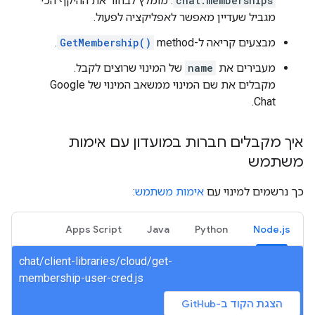
chat.memberships
. מומלץ לבחור את ההיקף הכי
מגביל שעדיין מאפשר לאפליקציה לפעול.
מבצעים קריאה ל-method‏
GetMembership()
.
מעבירים את
name
של המינוי שרוצים לקבל.
מקבלים את שם המינוי ממשאב המינוי של Google
Chat.
איך מקבלים חברות במועדון עם אימות
משתמש
כך נרשמים למינוי עם
אימות משתמש
:
Apps Script
Java
Python
Node.js
chat/client-libraries/cloud/get-
membership-user-cred.js
הצגת הקוד ב-GitHub