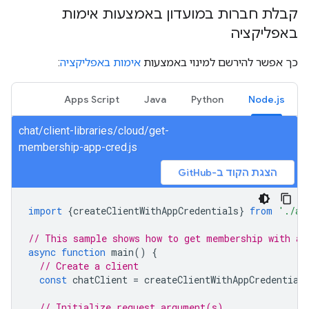
קבלת חברות במועדון באמצעות אימות
באפליקציה
כך אפשר להירשם למינוי באמצעות
אימות באפליקציה
:
Apps Script
Java
Python
Node.js
chat/client-libraries/cloud/get-
membership-app-cred.js
הצגת הקוד ב-GitHub
import
{
createClientWithAppCredentials
}
from
'./au
// This sample shows how to get membership with ap
async
function
main
()
{
// Create a client
const
chatClient
=
createClientWithAppCredential
// Initialize request argument(s)