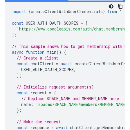
import
{
createClientWithUserCredentials
}
from
'./a
const
USER_AUTH_OAUTH_SCOPES
=
[
'https://www.googleapis.com/auth/chat.membership
];
// This sample shows how to get membership with us
async
function
main
()
{
// Create a client
const
chatClient
=
await
createClientWithUserCre
USER_AUTH_OAUTH_SCOPES
,
);
// Initialize request argument(s)
const
request
=
{
// Replace SPACE_NAME and MEMBER_NAME here
name
:
'spaces/SPACE_NAME/members/MEMBER_NAME'
,
};
// Make the request
const
response
=
await
chatClient
.
getMembership
(