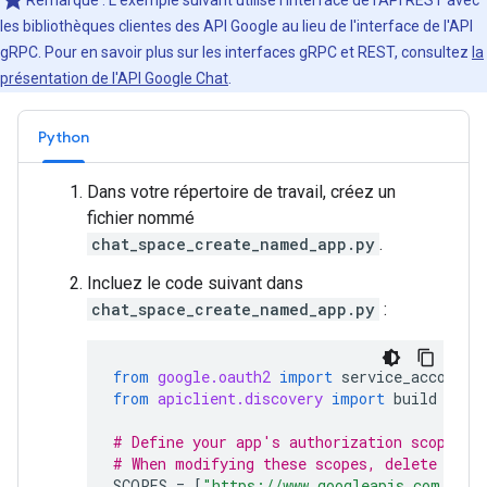
Remarque : L'exemple suivant utilise l'interface de l'API REST avec
les bibliothèques clientes des API Google au lieu de l'interface de l'API
gRPC. Pour en savoir plus sur les interfaces gRPC et REST, consultez
la
présentation de l'API Google Chat
.
Python
Dans votre répertoire de travail, créez un
fichier nommé
chat_space_create_named_app.py
.
Incluez le code suivant dans
chat_space_create_named_app.py
:
from
google.oauth2
import
service_account
from
apiclient.discovery
import
build
# Define your app's authorization scopes.
# When modifying these scopes, delete the 
SCOPES
=
[
"https://www.googleapis.com/auth