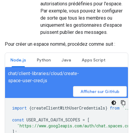
autorisations prédéfinies pour l'espace.
Par exemple, vous pouvez le configurer
de sorte que tous les membres ou
uniquement les gestionnaires d'espace
puissent publier des messages.
Pour créer un espace nommé, procédez comme suit :
Node.js
Python
Java
Apps Script
chat/client-libraries/cloud/create-
space-user-cred.js
Afficher sur GitHub
import
{
createClientWithUserCredentials
}
from
'./a
const
USER_AUTH_OAUTH_SCOPES
=
[
'https://www.googleapis.com/auth/chat.spaces.cre
];