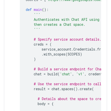
def
main
():
'''
    Authenticates with Chat API using app 
    then creates a Chat space.
    '''
# Specify service account details.
creds
=
(
service_account
.
Credentials
.
from_s
.
with_scopes
(
SCOPES
)
)
# Build a service endpoint for Chat AP
chat
=
build
(
'chat'
,
'v1'
,
credentials
# Use the service endpoint to call Cha
result
=
chat
.
spaces
()
.
create
(
# Details about the space to create.
body
=
{