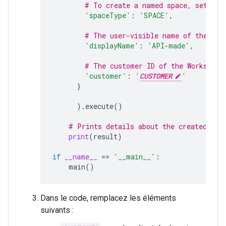
# To create a named space, set spa
'spaceType'
:
'SPACE'
,
# The user-visible name of the spa
'displayName'
:
'API-made'
,
# The customer ID of the Workspace
'customer'
:
'
CUSTOMER
'
}
)
.
execute
()
# Prints details about the created spa
print
(
result
)
if
__name__
==
'__main__'
:
main
()
Dans le code, remplacez les éléments
suivants :