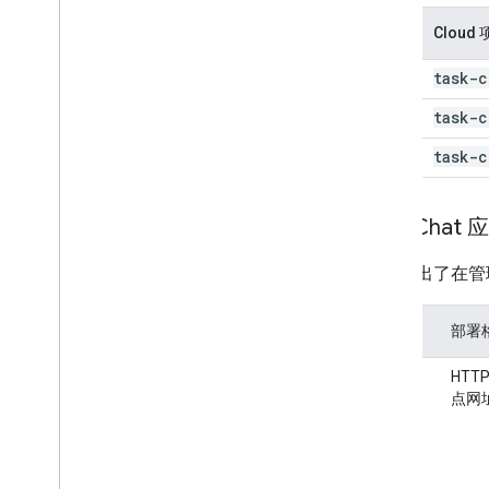
环境
Cloud
部署、测试和问题排查
创建和管理部署
task-
开发
测试交互功能
task-c
日志错误数
预演
排查问题
task-c
生产
将互动式 Chat 扩展应用转换为
Google Workspace 插件
根据 Chat
发布到 Google Workspace
下表列出了在管
Marketplace
将 Chat 应用发布到 Google
Workspace Marketplace
架构
部署
公开 Chat 应用的流程和审核要求
HTTP
HTT
维护已发布的 Chat 应用
点网
关闭或删除应用
以 Google Workspace 管理员的身份
管理 Chat