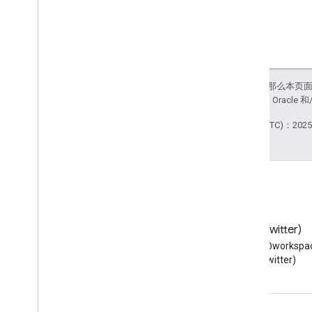
如未另行说明，那么本页
站政策
。Java 是 Orac
最后更新时间 (UTC)：2025-
博客
X (Twitter)
阅读 Google Workspace 开发
在 X 上关注 @workspac
者博客
(Twitter)