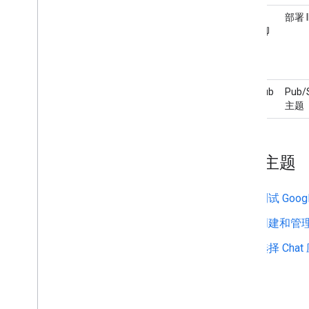
概览
Google
部署 I
搜索和管理贵组织中的聊天室
Apps 脚
将聊天室设为可供特定用户搜索
本
将贵组织迁移到 Chat
Pub/Sub
Pub/
主题
相关主题
测试 Goo
创建和管理
选择 Cha