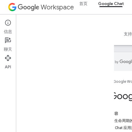
首页
Google Chat
Workspace
Google Chat
信息
概览
指南
参考文档
MCP 服务器
示例
支持
聊天
API
开始使用
首页
Google W
“使用 Google Chat 进行开发”概览
在 Google Workspace 上开发
为 Goo
快速入门
身份验证和授权
调用 Chat API
本页内容
为应用生命周期
方案
根据 Chat 