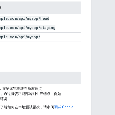
址
mple
.
com
/
api
/
myapp
/
head
mple
.
com
/
api
/
myapp
/
staging
mple
.
com
/
api
/
myapp
/
如，在测试完部署在预演端点
，通过将该功能部署到生产端点（例如
环境。
需了解如何在本地测试更改，请参阅
调试 Google