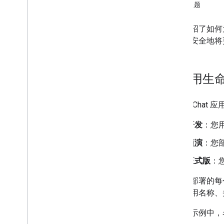
确定用户需求
相关主题
定义所有用户转化历程
选择 Chat 应用架构
本页介绍了如何为
设计用户互动
段，并安全地将
构建
发送和管理消息
为应用生
使用聊天室
将聊天室整理到版块中
为了在 Chat
管理聊天室中的成员
回应消息
开发
：您
使用自定义表情符号
预演
：您
上传和下载附件
与用户互动
正式版
：
处理 Google Chat 中的活动
对于您部署的每个 
识别并指定 Google Chat 用户
同的应用名称、头像
管理用户的空闲状态
撰写切实可行的错误消息
在以下示例中
浏览 Chat 应用示例和教程