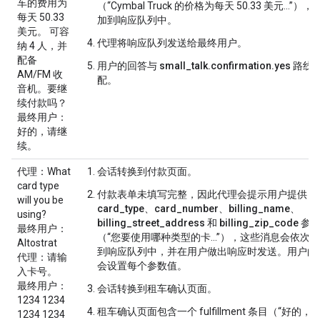
车的费用为
（“Cymbal Truck 的价格为每天 50.33 美元…”），
每天 50.33
加到响应队列中。
美元。 可容
代理将响应队列发送给最终用户。
纳 4 人，并
配备
用户的回答与
small_talk.confirmation.yes
路线
AM/FM 收
配。
音机。要继
续付款吗？
最终用户
：
好的，请继
续。
代理
：What
会话转换到
付款
页面。
card type
付款
表单未填写完整，因此代理会提示用户提供
will you be
card_type
、
card_number
、
billing_name
、
using?
billing_street_address
和
billing_zip_code
参
最终用户
：
（“您要使用哪种类型的卡...”），这些消息会依次
Altostrat
到响应队列中，并在用户做出响应时发送。用户的
代理
：请输
会设置每个参数值。
入卡号。
最终用户
：
会话转换到
租车确认
页面。
1234 1234
租车确认
页面包含一个 fulfillment 条目（“好的，
1234 1234