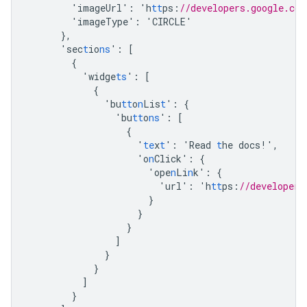
'imageUrl'
:
'h
tt
ps
:
//developers.google.com
'imageType'
:
'CIRCLE'
},
'sec
t
io
ns
'
:
[
{
'widge
ts
'
:
[
{
'bu
tt
o
n
Lis
t
'
:
{
'bu
tt
o
ns
'
:
[
{
'
te
x
t
'
:
'Read
t
he
docs!'
,
'o
n
Click'
:
{
'ope
n
Li
n
k'
:
{
'url'
:
'h
tt
ps
:
//developers
}
}
}
]
}
}
]
}