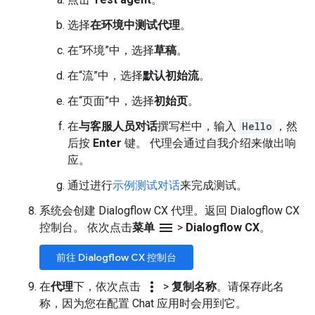
选择
在环境中测试代理
。
在“环境”中，选择
草稿
。
在“流”中，选择
默认初始流
。
在“页面”中，选择
初始页
。
在
与客服人员对话
撰写栏中，输入
Hello
，然
后按
Enter
键。 代理会通过自我介绍来做出响
应。
通过进行
示例测试对话
来完成测试。
系统会创建 Dialogflow CX 代理。返回 Dialogflow CX
menu
控制台。 依次点击
菜单
>
Dialogflow CX
。
前往 Dialogflow CX 控制台
more_vert
在
代理
下，依次点击
>
复制名称
。请保存此名
称，因为您在配置 Chat 应用时会用到它。