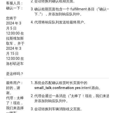
会话转换到
确认租期
页面。
客服人员
：
确认一下：
确认租期
页面包含一个 fulfillment 条目（“确认一
下...”），并添加到响应队列中。
您将于
代理将响应队列发送给最终用户。
2024 年 3
月 5 日
12:00:00 在
拉斯维加斯
取车， 并于
2024 年 3
月 15 日
12:00:00 在
洛杉矶还车
是这样吗？
最终用户
：
系统会匹配
确认租赁时长
页面中的
好的，谢
small_talk.confirmation.yes
intent 路由。
谢。
代理会通过一条消息（“太棒了！现在，我们来选择…"
代理
：太棒
并添加到响应队列中。
了！现在，
我们来选择
会话转换到
车辆消除歧义
页面。
一辆车。