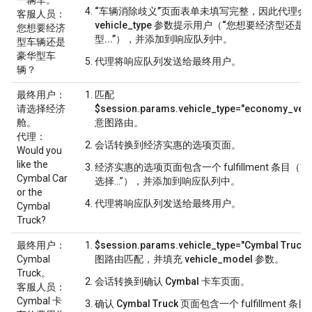
“车辆消除歧义”页面表单未填写完整，因此代理会
客服人员
：
vehicle_type
参数提示用户（“您想要经济型还是
您想要经济
型...”），
并添加到响应队列中。
型车辆还是
豪华型车
代理将响应队列发送给最终用户。
辆？
最终用户
：
匹配
请选择经济
$session.params.vehicle_type="economy_vehi
舱。
意图路由。
代理
：
会话转换到
经济实惠的选项
页面。
Would you
like the
经济实惠的选项
页面包含一个 fulfillment 条目（“
Cymbal Car
选择...”），并添加到响应队列中。
or the
代理将响应队列发送给最终用户。
Cymbal
Truck?
最终用户
：
$session.params.vehicle_type="Cymbal Truck"
Cymbal
图路由匹配，并填充
vehicle_model
参数。
Truck。
会话转换到
确认 Cymbal 卡车
页面。
客服人员
：
Cymbal 卡
确认 Cymbal Truck
页面包含一个 fulfillment 条目