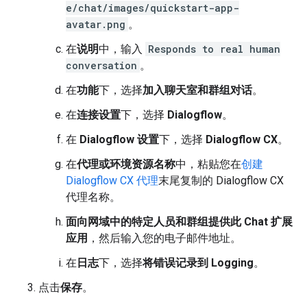
e/chat/images/quickstart-app-
avatar.png
。
在
说明
中，输入
Responds to real human
conversation
。
在
功能
下，选择
加入聊天室和群组对话
。
在
连接设置
下，选择
Dialogflow
。
在
Dialogflow 设置
下，选择
Dialogflow CX
。
在
代理或环境资源名称
中，粘贴您在
创建
Dialogflow CX 代理
末尾复制的 Dialogflow CX
代理名称。
面向网域中的特定人员和群组提供此 Chat 扩展
应用
，然后输入您的电子邮件地址。
在
日志
下，选择
将错误记录到 Logging
。
点击
保存
。