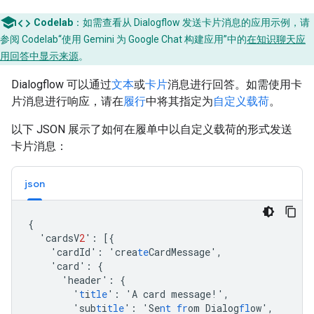
code
Codelab
：如需查看从 Dialogflow 发送卡片消息的应用示例，请
参阅 Codelab“使用 Gemini 为 Google Chat 构建应用”中的
在知识聊天应
用回答中显示来源
。
Dialogflow 可以通过
文本
或
卡片
消息进行回答。如需使用卡
片消息进行响应，请在
履行
中将其指定为
自定义载荷
。
以下 JSON 展示了如何在履单中以自定义载荷的形式发送
卡片消息：
json
{
'cardsV
2
'
:
[{
'cardId'
:
'crea
te
CardMessage'
,
'card'
:
{
'header'
:
{
'
t
i
tle
'
:
'A
card
message!'
,
'sub
t
i
tle
'
:
'Se
nt
fr
om
Dialog
fl
ow'
,