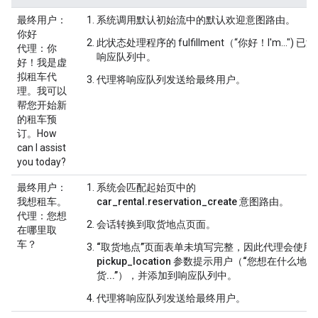
最终用户
：
系统调用
默认初始流
中的
默认欢迎意图
路由。
你好
此状态处理程序的 fulfillment（“你好！I'm...") 已
代理
：你
响应队列中。
好！我是虚
拟租车代
代理将响应队列发送给最终用户。
理。我可以
帮您开始新
的租车预
订。How
can I assist
you today?
最终用户
：
系统会匹配
起始页
中的
我想租车。
car_rental.reservation_create
意图路由。
代理
：您想
会话转换到
取货地点
页面。
在哪里取
车？
“取货地点”页面表单未填写完整，因此代理会使用
pickup_location
参数提示用户（“您想在什么地方
货...”），
并添加到响应队列中。
代理将响应队列发送给最终用户。