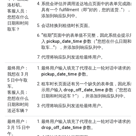
系统会评估并调用
送达地点
页面中的表单完成路由
洛杉矶。
具有一个 fulfillment（即“好的，您的送货...”），
客服人员
：
添加到响应队列中。
您想在什么
日期和时间
会话转换到
租借时长
页面。
取车？
“租期”页面中的表单值不完整，因此系统会提示用
入
pickup_date_time
参数（“您想在什么日期和时
取车...”），
并添加到响应队列中。
代理将响应队列发送给最终用户。
最终用户
：
最终用户输入填充了代理在上一轮对话中请求的
我想在 3 月
pickup_date_time
参数。
5 日中午取
租车时长
页面还有另一个缺失的表单值，因此系统
车。
示用户输入
drop_off_date_time
参数（“您想在
客服人员
：
日期和时间还车？”），并添加到响应队列中。
您想在什么
日期和时间
代理将响应队列发送给最终用户。
送还车辆？
最终用户
：
最终用户输入填充了代理在上一轮对话中请求的
3 月 15 日中
drop_off_date_time
参数。
午。