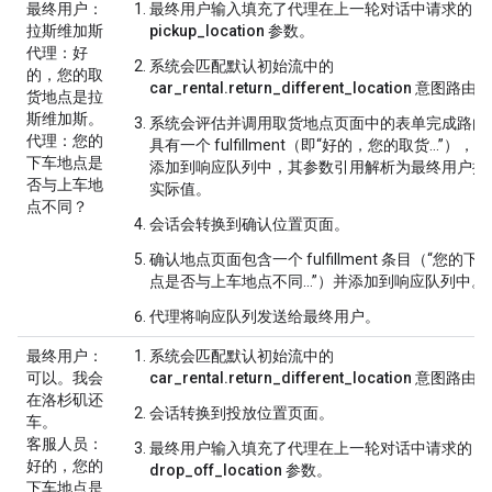
最终用户
：
最终用户输入填充了代理在上一轮对话中请求的
拉斯维加斯
pickup_location
参数。
代理
：好
系统会匹配
默认初始流
中的
的，您的取
car_rental.return_different_location
意图路由。
货地点是拉
斯维加斯。
系统会评估并调用
取货地点
页面中的表单完成路由
代理
：您的
具有一个 fulfillment（即“好的，您的取货...”），
下车地点是
添加到响应队列中，其参数引用解析为最终用户提
否与上车地
实际值。
点不同？
会话会转换到
确认位置
页面。
确认地点
页面包含一个 fulfillment 条目（“您的下
点是否与上车地点不同…”）并添加到响应队列中。
代理将响应队列发送给最终用户。
最终用户
：
系统会匹配
默认初始流
中的
可以。我会
car_rental.return_different_location
意图路由。
在洛杉矶还
会话转换到
投放位置
页面。
车。
客服人员
：
最终用户输入填充了代理在上一轮对话中请求的
好的，您的
drop_off_location
参数。
下车地点是