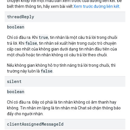
chuyện khớp với một mẫu bản xem trước của đường liên kết. Để
biết thêm thông tin, hãy xem bài viết
Xem trước đường liên kết
.
thread
Reply
boolean
true
Chỉ có đầu ra. Khi
, tin nhắn là một câu trả lời trong chuỗi
false
trả lời. Khi
, tin nhắn sẽ xuất hiện trong cuộc trò chuyện
cấp cao nhất của không gian dưới dạng tin nhắn đầu tiên của
một chuỗi hoặc tin nhắn không có câu trả lời theo chuỗi.
Nếu không gian không hỗ trợ tính năng trả lời trong chuỗi, thì
false
trường này luôn là
.
silent
boolean
Chỉ có đầu ra. Đây có phải là tin nhắn không có âm thanh hay
không. Tin nhắn im lặng là tin nhắn mà Chat sẽ chặn thông báo
đẩy cho người nhận.
client
Assigned
Message
Id