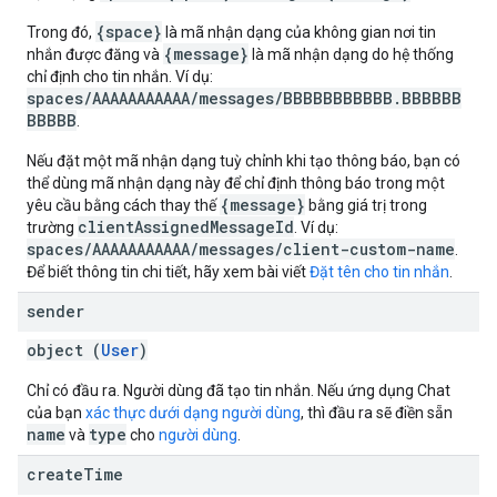
{space}
Trong đó,
là mã nhận dạng của không gian nơi tin
{message}
nhắn được đăng và
là mã nhận dạng do hệ thống
chỉ định cho tin nhắn. Ví dụ:
spaces/AAAAAAAAAAA/messages/BBBBBBBBBBB.BBBBBB
BBBBB
.
Nếu đặt một mã nhận dạng tuỳ chỉnh khi tạo thông báo, bạn có
thể dùng mã nhận dạng này để chỉ định thông báo trong một
{message}
yêu cầu bằng cách thay thế
bằng giá trị trong
clientAssignedMessageId
trường
. Ví dụ:
spaces/AAAAAAAAAAA/messages/client-custom-name
.
Để biết thông tin chi tiết, hãy xem bài viết
Đặt tên cho tin nhắn
.
sender
object (
User
)
Chỉ có đầu ra. Người dùng đã tạo tin nhắn. Nếu ứng dụng Chat
của bạn
xác thực dưới dạng người dùng
, thì đầu ra sẽ điền sẵn
name
type
và
cho
người dùng
.
create
Time