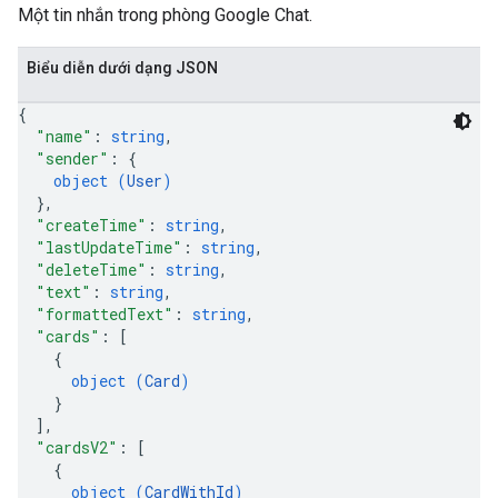
Một tin nhắn trong phòng Google Chat.
Biểu diễn dưới dạng JSON
{
"name"
: 
string
,
"sender"
: 
{
object (
User
)
}
,
"createTime"
: 
string
,
"lastUpdateTime"
: 
string
,
"deleteTime"
: 
string
,
"text"
: 
string
,
"formattedText"
: 
string
,
"cards"
: 
[
{
object (
Card
)
}
]
,
"cardsV2"
: 
[
{
object (
CardWithId
)