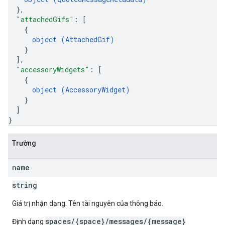
}
,
"attachedGifs"
: 
[
{
object (
AttachedGif
)
}
]
,
"accessoryWidgets"
: 
[
{
object (
AccessoryWidget
)
}
]
}
Trường
name
string
Giá trị nhận dạng. Tên tài nguyên của thông báo.
spaces/{space}/messages/{message}
Định dạng