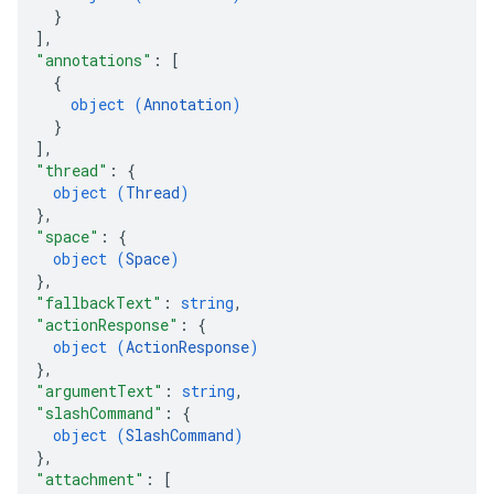
}
]
,
"annotations"
: 
[
{
object (
Annotation
)
}
]
,
"thread"
: 
{
object (
Thread
)
}
,
"space"
: 
{
object (
Space
)
}
,
"fallbackText"
: 
string
,
"actionResponse"
: 
{
object (
ActionResponse
)
}
,
"argumentText"
: 
string
,
"slashCommand"
: 
{
object (
SlashCommand
)
}
,
"attachment"
: 
[