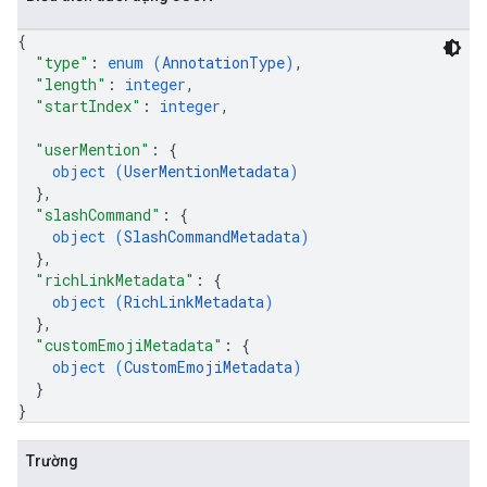
{
"type"
: 
enum (
AnnotationType
)
,
"length"
: 
integer
,
"startIndex"
: 
integer
,
"userMention"
: 
{
object (
UserMentionMetadata
)
}
,
"slashCommand"
: 
{
object (
SlashCommandMetadata
)
}
,
"richLinkMetadata"
: 
{
object (
RichLinkMetadata
)
}
,
"customEmojiMetadata"
: 
{
object (
CustomEmojiMetadata
)
}
}
Trường