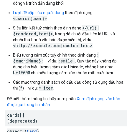
dòng và trích dẫn dạng khối.
Lượt đề cập của người dùng
theo định dạng
<users/{user}>
.
<{url}|
Siêu liên kết tuỳ chỉnh theo định dạng
{rendered_text}>
, trong đó chuỗi đầu tiên là URL và
chuỗi thứ hai là văn bản được hiển thị, ví dụ:
<http://example.com|custom text>
.
:
Biểu tượng cảm xúc tuỳ chỉnh theo định dạng
{emojiName}:
:smile:
– ví dụ:
. Quy tắc này không áp
dụng cho biểu tượng cảm xúc Unicode, chẳng hạn như
U+1F600
cho biểu tượng cảm xúc khuôn mặt cười tươi.
Các mục trong danh sách có dấu đầu dòng sử dụng dấu hoa
*
* item
thị (
) – ví dụ:
.
Để biết thêm thông tin, hãy xem phần
Xem định dạng văn bản
được gửi trong tin nhắn
cards[]
(deprecated)
object (
Card
)