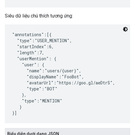
Siêu dữ liệu chú thích tương ứng:
"annotations":[{

  "type":"USER_MENTION",

  "startIndex":6,

  "length":7,

  "userMention": {

    "user": {

      "name":"users/{user}",

      "displayName":"FooBot",

      "avatarUrl":"https://goo.gl/aeDtrS",

      "type":"BOT"

    },

    "type":"MENTION"

   }

Biểu diễn dưới dạng JSON