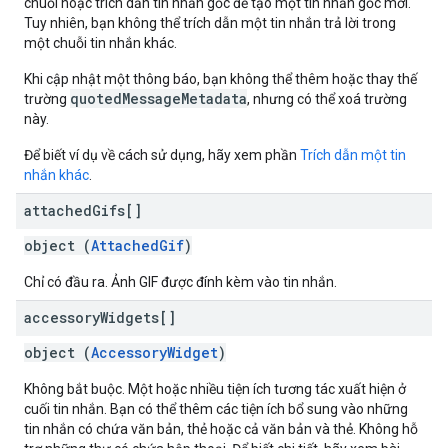
chuỗi hoặc trích dẫn tin nhắn gốc để tạo một tin nhắn gốc mới.
Tuy nhiên, bạn không thể trích dẫn một tin nhắn trả lời trong
một chuỗi tin nhắn khác.
Khi cập nhật một thông báo, bạn không thể thêm hoặc thay thế
quotedMessageMetadata
trường
, nhưng có thể xoá trường
này.
Để biết ví dụ về cách sử dụng, hãy xem phần
Trích dẫn một tin
nhắn khác
.
attached
Gifs[]
object (
AttachedGif
)
Chỉ có đầu ra. Ảnh GIF được đính kèm vào tin nhắn.
accessory
Widgets[]
object (
AccessoryWidget
)
Không bắt buộc. Một hoặc nhiều tiện ích tương tác xuất hiện ở
cuối tin nhắn. Bạn có thể thêm các tiện ích bổ sung vào những
tin nhắn có chứa văn bản, thẻ hoặc cả văn bản và thẻ. Không hỗ