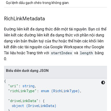
Gọi lệnh dấu gạch chéo trong không gian.
Rich
Link
Metadata
Đường liên kết đa dạng thức đến một tài nguyên. Bạn có thể
liên kết các đường liên kết đa dạng thức với phần nội dung
dạng văn bản thuần tuý của thư hoặc thể hiện các khối liên
kết đến các tài nguyên của Google Workspace như Google
Tài liệu hoặc Trang tính với
startIndex
và
length
bằng
0.
Biểu diễn dưới dạng JSON
{
"uri"
: 
string
,
"richLinkType"
: 
enum (
RichLinkType
)
,
"driveLinkData"
: 
{
object (
DriveLinkData
)
}
,