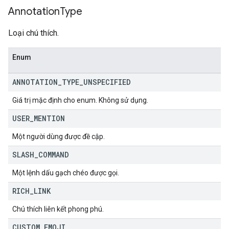
Annotation
Type
Loại chú thích.
Enum
ANNOTATION
_
TYPE
_
UNSPECIFIED
Giá trị mặc định cho enum. Không sử dụng.
USER
_
MENTION
Một người dùng được đề cập.
SLASH
_
COMMAND
Một lệnh dấu gạch chéo được gọi.
RICH
_
LINK
Chú thích liên kết phong phú.
CUSTOM
_
EMOJI