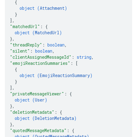
{
object (
Attachment
)
}
]
,
"matchedUrl"
: 
{
object (
MatchedUrl
)
}
,
"threadReply"
: 
boolean
,
"silent"
: 
boolean
,
"clientAssignedMessageId"
: 
string
,
"emojiReactionSummaries"
: 
[
{
object (
EmojiReactionSummary
)
}
]
,
"privateMessageViewer"
: 
{
object (
User
)
}
,
"deletionMetadata"
: 
{
object (
DeletionMetadata
)
}
,
"quotedMessageMetadata"
: 
{
object (
QuotedMessageMetadata
)