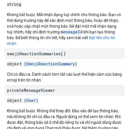
string
Không bắt buộc. Mã nhận dạng tuỳ chỉnh cho thông báo. Bạn có
thể dùng trường này để xác định một thông báo, hoặc để nhận,
xoá hoặc cập nhật một thông báo. Để đặt một mã nhận dạng
messageId
tuỳ chỉnh, hãy chỉ định trường
khi bạn tạo thông
báo. Để biết thông tin chi tiết, hãy xem bài viết
Đặt tên cho tin
nhắn
.
emoji
Reaction
Summaries[]
object (
EmojiReactionSummary
)
Chỉ có đầu ra. Danh sách tóm tắt các lượt thể hiện cảm xúc bằng
emoji trên tin nhắn.
private
Message
Viewer
object (
User
)
Không bắt buộc. Không thể thay đổi. Đầu vào để tạo thông báo,
nếu không thì chỉ có đầu ra. Người dùng có thể xem tin nhắn. Khi
được đặt, thông báo sẽ ở chế độ riêng tư và chỉ người dùng được
chỉ định và ứng dụng Chat mới thấy được. Để thêm trường này