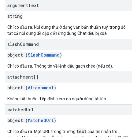
argument
Text
string
Chỉ có đầu ra. Nội dung thư ở dạng văn bản thuần tuý, trong đó
tất cả nội dung đề cập đến ứng dụng Chat đều bị xoá.
slash
Command
object (
SlashCommand
)
Chỉ có đầu ra. Thông tin về lệnh dấu gạch chéo (nếu có).
attachment[]
object (
Attachment
)
Không bắt buộc. Tệp đính kèm do người dùng tải lên.
matched
Url
object (
MatchedUrl
)
text
Chỉ có đầu ra. Một URL trong trường
của tin nhắn trò