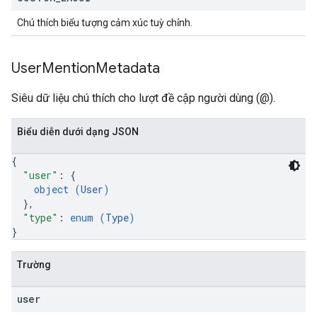
Chú thích biểu tượng cảm xúc tuỳ chỉnh.
User
Mention
Metadata
Siêu dữ liệu chú thích cho lượt đề cập người dùng (@).
Biểu diễn dưới dạng JSON
{
"user"
: 
{
object (
User
)
}
,
"type"
: 
enum (
Type
)
}
Trường
user