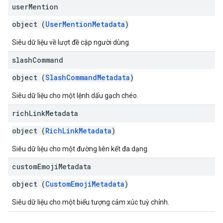
user
Mention
object (
UserMentionMetadata
)
Siêu dữ liệu về lượt đề cập người dùng.
slash
Command
object (
SlashCommandMetadata
)
Siêu dữ liệu cho một lệnh dấu gạch chéo.
rich
Link
Metadata
object (
RichLinkMetadata
)
Siêu dữ liệu cho một đường liên kết đa dạng.
custom
Emoji
Metadata
object (
CustomEmojiMetadata
)
Siêu dữ liệu cho một biểu tượng cảm xúc tuỳ chỉnh.