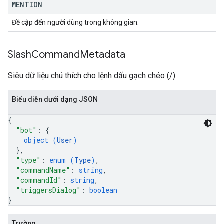
MENTION
Đề cập đến người dùng trong không gian.
Slash
Command
Metadata
Siêu dữ liệu chú thích cho lệnh dấu gạch chéo (/).
Biểu diễn dưới dạng JSON
{
"bot"
: 
{
object (
User
)
}
,
"type"
: 
enum (
Type
)
,
"commandName"
: 
string
,
"commandId"
: 
string
,
"triggersDialog"
: 
boolean
}
Trường