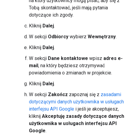
na który użytkownicy mogą pisać, aby się z
Tobą skontaktować, jeśli mają pytania
dotyczące ich zgody.
Kliknij
Dalej
.
W sekcji
Odbiorcy
wybierz
Wewnętrzny
.
Kliknij
Dalej
.
W sekcji
Dane kontaktowe
wpisz
adres e-
mail
, na który będziesz otrzymywać
powiadomienia o zmianach w projekcie.
Kliknij
Dalej
.
W sekcji
Zakończ
zapoznaj się z
zasadami
dotyczącymi danych użytkownika w usługach
interfejsu API Google
i jeśli je akceptujesz,
kliknij
Akceptuję zasady dotyczące danych
użytkownika w usługach interfejsu API
Google
.