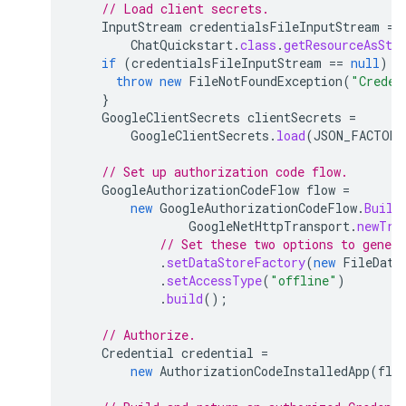
// Load client secrets.
InputStream
credentialsFileInputStream
=
ChatQuickstart
.
class
.
getResourceAsStr
if
(
credentialsFileInputStream
==
null
)
{
throw
new
FileNotFoundException
(
"Creden
}
GoogleClientSecrets
clientSecrets
=
GoogleClientSecrets
.
load
(
JSON_FACTORY
// Set up authorization code flow.
GoogleAuthorizationCodeFlow
flow
=
new
GoogleAuthorizationCodeFlow
.
Build
GoogleNetHttpTransport
.
newTru
// Set these two options to genera
.
setDataStoreFactory
(
new
FileData
.
setAccessType
(
"offline"
)
.
build
();
// Authorize.
Credential
credential
=
new
AuthorizationCodeInstalledApp
(
flo