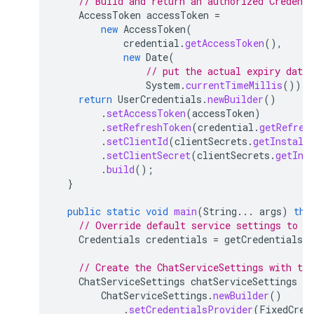
// Build and return an authorized Credent
AccessToken
accessToken
=
new
AccessToken
(
credential
.
getAccessToken
(),
new
Date
(
// put the actual expiry date 
System
.
currentTimeMillis
()));
return
UserCredentials
.
newBuilder
()
.
setAccessToken
(
accessToken
)
.
setRefreshToken
(
credential
.
getRefres
.
setClientId
(
clientSecrets
.
getInstall
.
setClientSecret
(
clientSecrets
.
getIns
.
build
();
}
public
static
void
main
(
String
...
args
)
thr
// Override default service settings to s
Credentials
credentials
=
getCredentials
(
// Create the ChatServiceSettings with the
ChatServiceSettings
chatServiceSettings
=
ChatServiceSettings
.
newBuilder
()
.
setCredentialsProvider
(
FixedCred