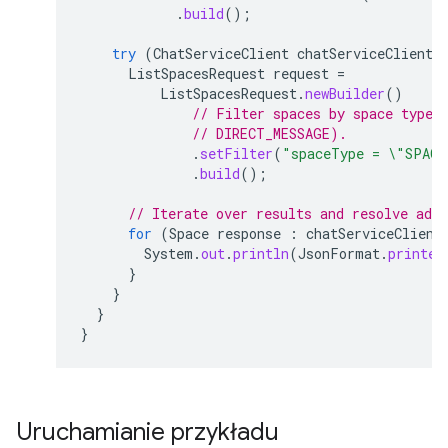
.
build
();
try
(
ChatServiceClient
chatServiceClient
ListSpacesRequest
request
=
ListSpacesRequest
.
newBuilder
()
// Filter spaces by space type 
// DIRECT_MESSAGE).
.
setFilter
(
"spaceType = \"SPACE
.
build
();
// Iterate over results and resolve add
for
(
Space
response
:
chatServiceClient
System
.
out
.
println
(
JsonFormat
.
printer
}
}
}
}
Uruchamianie przykładu