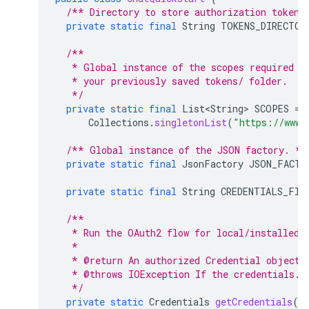
/** Directory to store authorization tokens
private
static
final
String
TOKENS_DIRECTOR
/**
   * Global instance of the scopes required b
   * your previously saved tokens/ folder.
   */
private
static
final
List<String>
SCOPES
=
Collections
.
singletonList
(
"https://www.
/** Global instance of the JSON factory. */
private
static
final
JsonFactory
JSON_FACTO
private
static
final
String
CREDENTIALS_FIL
/**
   * Run the OAuth2 flow for local/installed 
   *
   * @return An authorized Credential object.
   * @throws IOException If the credentials.j
   */
private
static
Credentials
getCredentials
()