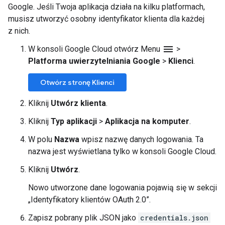
Google. Jeśli Twoja aplikacja działa na kilku platformach,
musisz utworzyć osobny identyfikator klienta dla każdej
z nich.
menu
W konsoli Google Cloud otwórz Menu
>
Platforma uwierzytelniania Google
>
Klienci
.
Otwórz stronę Klienci
Kliknij
Utwórz klienta
.
Kliknij
Typ aplikacji
>
Aplikacja na komputer
.
W polu
Nazwa
wpisz nazwę danych logowania. Ta
nazwa jest wyświetlana tylko w konsoli Google Cloud.
Kliknij
Utwórz
.
Nowo utworzone dane logowania pojawią się w sekcji
„Identyfikatory klientów OAuth 2.0”.
Zapisz pobrany plik JSON jako
credentials.json