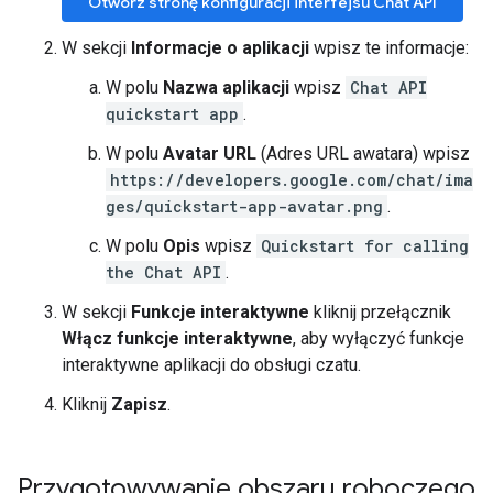
Otwórz stronę konfiguracji interfejsu Chat API
W sekcji
Informacje o aplikacji
wpisz te informacje:
W polu
Nazwa aplikacji
wpisz
Chat API
quickstart app
.
W polu
Avatar URL
(Adres URL awatara) wpisz
https://developers.google.com/chat/ima
ges/quickstart-app-avatar.png
.
W polu
Opis
wpisz
Quickstart for calling
the Chat API
.
W sekcji
Funkcje interaktywne
kliknij przełącznik
Włącz funkcje interaktywne
, aby wyłączyć funkcje
interaktywne aplikacji do obsługi czatu.
Kliknij
Zapisz
.
Przygotowywanie obszaru roboczego