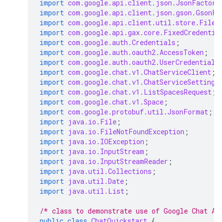
import
com.google.api.client.json.JsonFactory
import
com.google.api.client.json.gson.GsonFa
import
com.google.api.client.util.store.FileD
import
com.google.api.gax.core.FixedCredentia
import
com.google.auth.Credentials
;
import
com.google.auth.oauth2.AccessToken
;
import
com.google.auth.oauth2.UserCredentials
import
com.google.chat.v1.ChatServiceClient
;
import
com.google.chat.v1.ChatServiceSettings
import
com.google.chat.v1.ListSpacesRequest
;
import
com.google.chat.v1.Space
;
import
com.google.protobuf.util.JsonFormat
;
import
java.io.File
;
import
java.io.FileNotFoundException
;
import
java.io.IOException
;
import
java.io.InputStream
;
import
java.io.InputStreamReader
;
import
java.util.Collections
;
import
java.util.Date
;
import
java.util.List
;
/* class to demonstrate use of Google Chat AP
public
class
ChatQuickstart
{