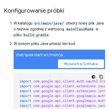
Konfigurowanie próbki
W katalogu
src/main/java/
utwórz nowy plik Java
o nazwie zgodnej z wartością
mainClassName
w
pliku
build.gradle
.
W nowym pliku Java umieść ten kod:
chat/quickstart/src/main/java/ChatQuickstart.java
Wyświetl w GitHubie
import
com.google.api.client.auth.oauth2.Cred
import
com.google.api.client.extensions.java6
import
com.google.api.client.extensions.jetty
import
com.google.api.client.googleapis.auth.
import
com.google.api.client.googleapis.auth.
import
com.google.api.client.googleapis.javan