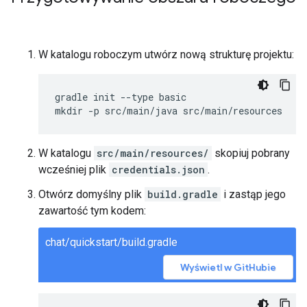
W katalogu roboczym utwórz nową strukturę projektu:
gradle init --type basic

W katalogu
src/main/resources/
skopiuj pobrany
wcześniej plik
credentials.json
.
Otwórz domyślny plik
build.gradle
i zastąp jego
zawartość tym kodem:
chat/quickstart/build.gradle
Wyświetl w GitHubie