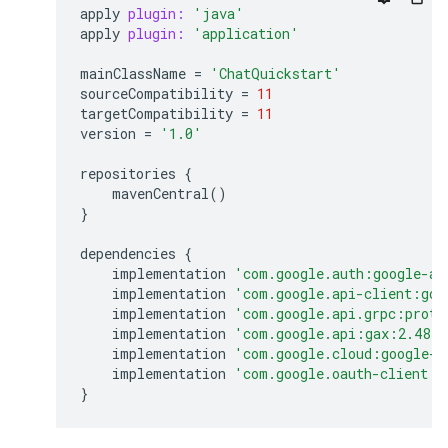
apply
plugin:
'java'
apply
plugin:
'application'
mainClassName
=
'ChatQuickstart'
sourceCompatibility
=
11
targetCompatibility
=
11
version
=
'1.0'
repositories
{
mavenCentral
()
}
dependencies
{
implementation
'com.google.auth:google-au
implementation
'com.google.api-client:goo
implementation
'com.google.api.grpc:proto
implementation
'com.google.api:gax:2.48.1
implementation
'com.google.cloud:google-c
implementation
'com.google.oauth-client:g
}