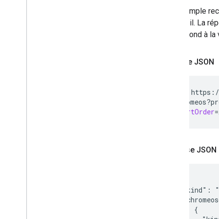
Cet exemple rec
l'appareil. La r
correspond à la 
Requête JSON
GET
https:/
chromeos?pr
&
sortOrder
=
Réponse JSON
{

  "kind": "
  "chromeos
     {
