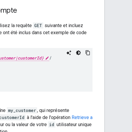
ompte
lisez la requête
GET
suivante et incluez
gne ont été inclus dans cet exemple de code
ustomer|customerId}
/

aîne
my_customer
, qui représente
customerId
à l'aide de l'opération
Retrieve a
ur ou la valeur de votre
id
utilisateur unique
tion.