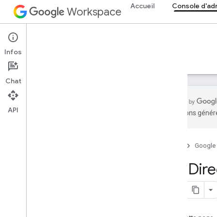
Accueil
Console d'ad
Workspace
Admin console
Infos
Aperçu
Guides
Référence
Assistance
Chat
API
traductions généré
Aperçu
Premiers pas
Accueil
Google
Configurer le consentement OAuth
API Dir
Structure de l'organisation et
ressources
API Directory
Aperçu
Conditions préalables