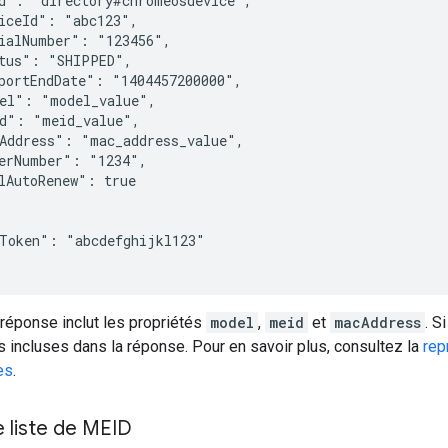
d": "directory#chromeosdevice",

iceId": "
abc123
",

ialNumber": "
123456
",

tus": "SHIPPED",

portEndDate": "1404457200000",

del": "
model_value
",

id": "
meid_value
",

Address": "
mac_address_value
",

erNumber": "1234",

lAutoRenew": true

eToken": "
abcdefghijkl123
"

réponse inclut les propriétés
model
,
meid
et
macAddress
. S
s incluses dans la réponse. Pour en savoir plus, consultez la
rep
es
.
 liste de MEID