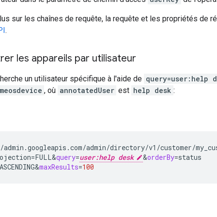
lus sur les chaînes de requête, la requête et les propriétés de 
PI
.
rer les appareils par utilisateur
erche un utilisateur spécifique à l'aide de
query=user:help 
meosdevice
, où
annotatedUser
est
help desk
:
/admin.googleapis.com/admin/directory/v1/customer/my_cus
ojection
=
FULL
&
query
=
user:help desk
&
orderBy
=
ASCENDING
&
maxResults
=
100