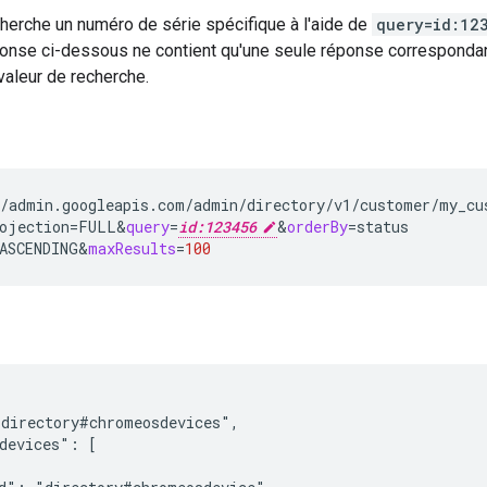
herche un numéro de série spécifique à l'aide de
query=id:
12
éponse ci-dessous ne contient qu'une seule réponse correspondan
valeur de recherche.
/admin.googleapis.com/admin/directory/v1/customer/my_cus
ojection
=
FULL
&
query
=
id:123456
&
orderBy
=
ASCENDING
&
maxResults
=
100
directory#chromeosdevices",

devices": [
