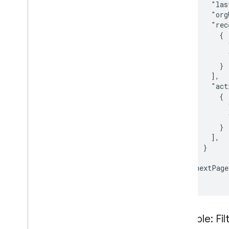
       "las
       "org
       "rec
         {

           
           
         }

       ],

       "act
         {

           
           
         }

       ],

     }

  ],

  "nextPag
Exemple: Fil