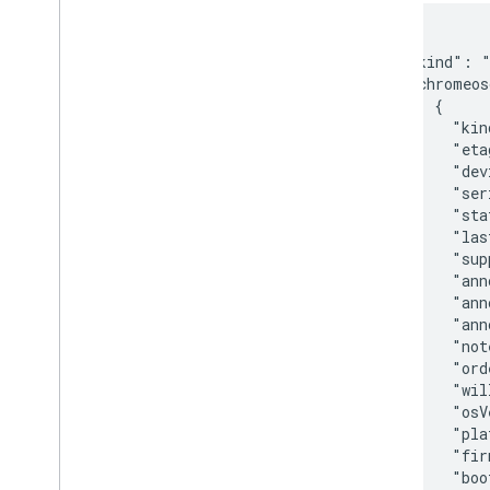
{

  "kind": "
  "chromeos
     {

       "kin
       "eta
       "dev
       "ser
       "sta
       "las
       "sup
       "ann
       "ann
       "ann
       "not
       "ord
       "wil
       "osV
       "pla
       "fir
       "boo