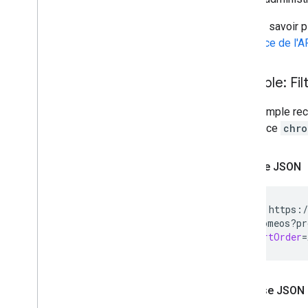
Notifications push
Pour en savoir p
Envoyer des requêtes groupées
référence de l'A
Conseils sur l'amélioration des
performances
Exemple: Filt
Cet exemple rech
ressource
chro
Requête JSON
GET
https:/
chromeos?pr
&
sortOrder
=
Réponse JSON