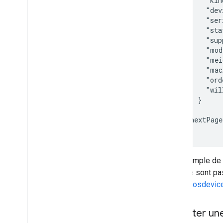
       "kin
       "dev
       "ser
       "sta
       "sup
       "mo
       "me
       "mac
       "ord
       "wil
     }

  ],

  "nextPag
Cet exemple de 
elles ne sont pa
Chromeosdevic
Exporter une