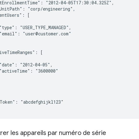
tEnrollmentTime": "2012-04-05T17:30:04.325Z",

UnitPath": "corp/engineering",

entUsers": [

"type": "USER_TYPE_MANAGED",

"email": "user@customer.com"

iveTimeRanges": [

"date": "2012-04-05",

"activeTime": "3600000"

eToken": "
abcdefghijkl123
"

trer les appareils par numéro de série