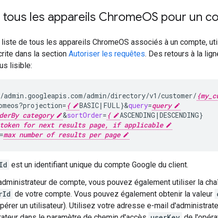
 tous les appareils Chrome
OS pour un c
 liste de tous les appareils ChromeOS associés à un compte, uti
crite dans la section
Autoriser les requêtes
. Des retours à la li
us lisible:
/admin.googleapis.com/admin/directory/v1/customer/
{my_c
omeos?projection
=
{
BASIC
|
FULL
}
&
query
=
query
derBy category
&
sortOrder
=
{
ASCENDING
|
DESCENDING
}
token for next results page, if applicable
=
max number of results per page
Id
est un identifiant unique du compte Google du client.
'administrateur de compte, vous pouvez également utiliser la ch
rId
de votre compte. Vous pouvez également obtenir la valeur
érer un utilisateur). Utilisez votre adresse e-mail d'administrate
rateur dans le paramètre de chemin d'accès
userKey
de l'opéra