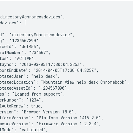
directory#chromeosdevices",

devices": [

d": "directory#chromeosdevice",

g": "1234567890"

iceId": "
def456
",

ialNumber": "
234567
",

tus": "ACTIVE",

tSync": "2013-03-05T17:30:04.325Z",

portEndDate": "2014-04-05T17:30:04.325Z",

otatedUser": "help desk",

otatedLocation": "Mountain View help desk Chromebook",

otatedAssetId": "1234567890",

es": "Loaned from support",

erNumber": "1234",

lAutoRenew": true,

ersion": "Browser Version 18.0",

tformVersion": "Platform Version 1415.2.0",

mwareVersion": "Firmware Version 1.2.3.4",

tMode": "validated",
