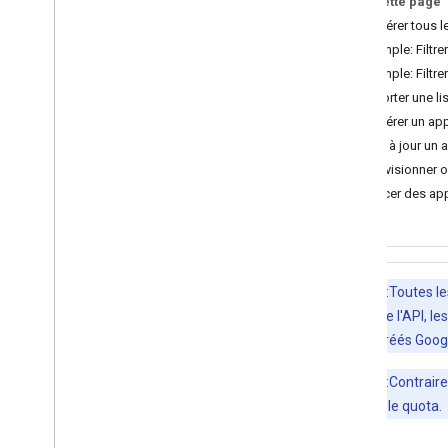
Sur cette page
Choisir des niveaux d'accès
Récupérer tous 
Guides de démarrage rapide
Exemple: Filtrer
Installer les bibliothèques clientes
Exemple: Filtre
Gérer les appareils et les navigateurs
Exporter une li
Navigateurs Chrome
Récupérer un ap
Appareils Chrome
OS
Mettre à jour un
Mobiles
Déprovisionner 
Rechercher appareils
Déplacer des app
Gérer les groupes et les membres
Gérer la structure
Gérer les utilisateurs &alias
Dépannage
Remarque
:Toutes l
API Cloud Identity
cette version de l'API, 
API Data Transfer
revendeurs agréés Goog
API Contact Delegation
API Groups Settings
Remarque
:Contrair
API Groups Migration
comme 1 pour le quota.
API People