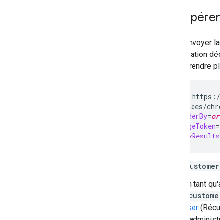
Audits
,
utilisation et sécurité
Récupérer
API Reports
API Alert Center
Pour renvoyer la
Email Audit API
l'autorisation dé
pour le rendre pl
Domaines et licences
API Reseller
API Enterprise License Manager
GET
https:/
devices/chr
API Admin Settings
&
orderBy
=
or
API Domain Shared Contacts
&
pageToken
=
&
maxResults
Navigateurs et imprimantes
Chrome
API Chrome Printer Management
customer
API Chrome Enterprise Core
En tant qu
API Chrome Browser Enrollment
Token
l'
custome
user
(Récup
Bonnes pratiques
d'administ